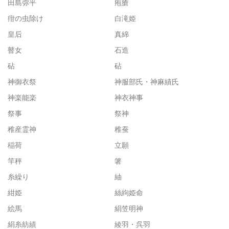
田島弥平
疱瘡
疳の虫除け
白滝姫
皇后
真綿
瞽女
石造
砧
砧
神御衣祭
神服部氏・神麻績氏
神楽能楽
神衣神事
祭事
祭神
稚産霊神
稚蚕
稲荷
立願
竿秤
箸
糸繰り
紬
紺姫
絲絇姫命
絵馬
絹笠明神
絹糸紡績
綾羽・呉羽