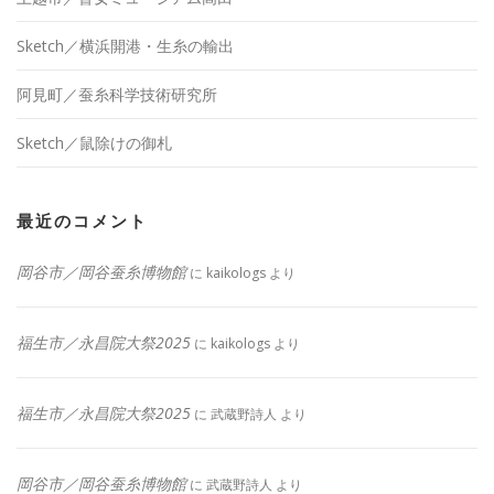
Sketch／横浜開港・生糸の輸出
阿見町／蚕糸科学技術研究所
Sketch／鼠除けの御札
最近のコメント
岡谷市／岡谷蚕糸博物館
に
kaikologs
より
福生市／永昌院大祭2025
に
kaikologs
より
福生市／永昌院大祭2025
に
武蔵野詩人
より
岡谷市／岡谷蚕糸博物館
に
武蔵野詩人
より