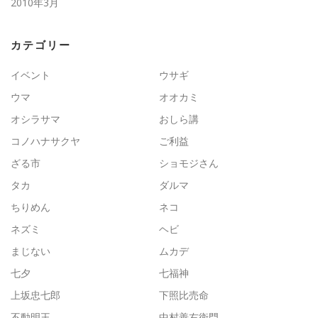
2010年3月
カテゴリー
イベント
ウサギ
ウマ
オオカミ
オシラサマ
おしら講
コノハナサクヤ
ご利益
ざる市
ショモジさん
タカ
ダルマ
ちりめん
ネコ
ネズミ
ヘビ
まじない
ムカデ
七夕
七福神
上坂忠七郎
下照比売命
不動明王
中村善右衛門