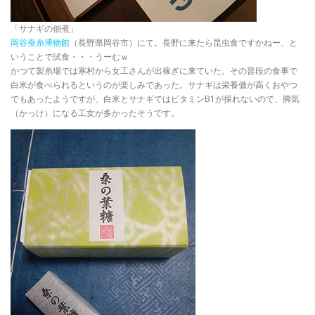
「サナギの佃煮」
岡谷蚕糸博物館
（長野県岡谷市）にて。長野に来たら昆虫食ですかねー、と
いうことで試食・・・うーむｗ
かつて製糸場では寒村から女工さんが出稼ぎに来ていた。その普段の食事で
白米が食べられるというのが楽しみであった。サナギは栄養価が高くおやつ
でもあったようですが、白米とサナギではビタミンB1が採れないので、脚気
（かっけ）になる工女が多かったそうです。