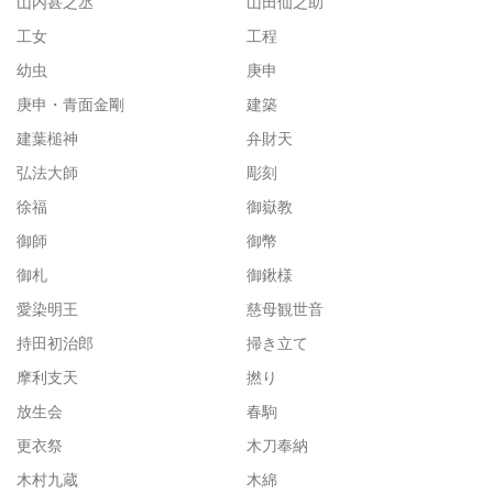
山内甚之丞
山田仙之助
工女
工程
幼虫
庚申
庚申・青面金剛
建築
建葉槌神
弁財天
弘法大師
彫刻
徐福
御嶽教
御師
御幣
御札
御鍬様
愛染明王
慈母観世音
持田初治郎
掃き立て
摩利支天
撚り
放生会
春駒
更衣祭
木刀奉納
木村九蔵
木綿