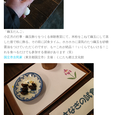
「繭玉だんご」
小正月の行事・繭玉飾りをつくる体験教室にて。米粉をこねて繭玉にして蒸
した後で枝に飾る。その前に試食タイム。ホカホカに湯気のたつ繭玉を砂糖
醤油をつけていただくのですが、もーこれが絶品！！いくらでもいける！こ
れを食べるだけでも参加する価値があります（笑）
国立市古民家
（東京都国立市）主催：くにたち郷土文化館