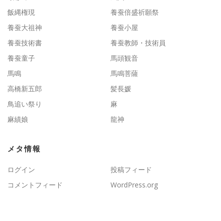
飯縄権現
養蚕倍盛祈願祭
養蚕大祖神
養蚕小屋
養蚕技術書
養蚕教師・技術員
養蚕童子
馬頭観音
馬鳴
馬鳴菩薩
高橋新五郎
髪長媛
鳥追い祭り
麻
麻績娘
龍神
メタ情報
ログイン
投稿フィード
コメントフィード
WordPress.org