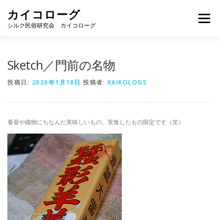
コ
カイコローグ
ン
メニュー
テ
シルク民俗研究会 カイコローグ
ン
ツ
へ
カイコローグの歩み
資料館図書
歳時記
Sketch／門前の名物
ス
キ
投稿日:
2026年1月18日
投稿者:
KAIKOLOGS
ッ
プ
県別事例
ブログ
お問い合わせ
養蚕や織物にちなんだ美味しいもの。実食したもの限定です（笑）