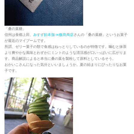
「桑の葉糖」
信州は蚕都上田、
みすず飴本舗 ㈱飯島商店
さんの「桑の葉糖」というお菓子
が最近のマイブームです。
所謂、ゼリー菓子の類で食感はねっとりしているのが特徴です。噛むと抹茶
より爽やかな風味とわずかにミントのような清涼感が口いっぱいに広がりま
す。商品解説によると本当に桑の葉を製粉して原料としているそう。
おかいこさんになった気分といいましょうか。夏の始まりにぴったりなお菓
子です。