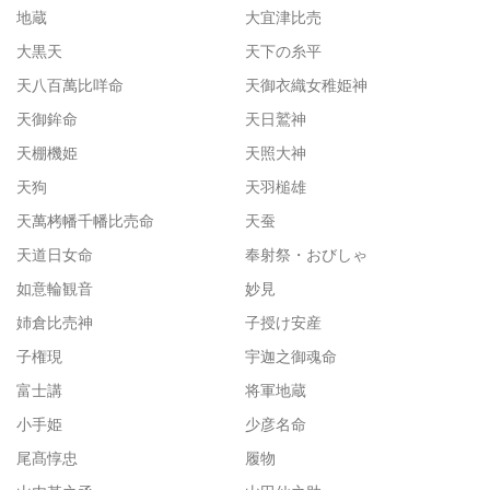
地蔵
大宜津比売
大黒天
天下の糸平
天八百萬比咩命
天御衣織女稚姫神
天御鉾命
天日鷲神
天棚機姫
天照大神
天狗
天羽槌雄
天萬栲幡千幡比売命
天蚕
天道日女命
奉射祭・おびしゃ
如意輪観音
妙見
姉倉比売神
子授け安産
子権現
宇迦之御魂命
富士講
将軍地蔵
小手姫
少彦名命
尾髙惇忠
履物