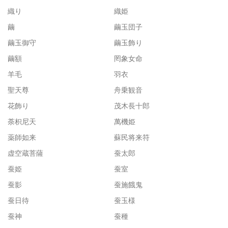
織り
織姫
繭
繭玉団子
繭玉御守
繭玉飾り
繭額
罔象女命
羊毛
羽衣
聖天尊
舟乗観音
花飾り
茂木長十郎
荼枳尼天
萬機姫
薬師如来
蘇民将来符
虚空蔵菩薩
蚕太郎
蚕姫
蚕室
蚕影
蚕施餓鬼
蚕日待
蚕玉様
蚕神
蚕種