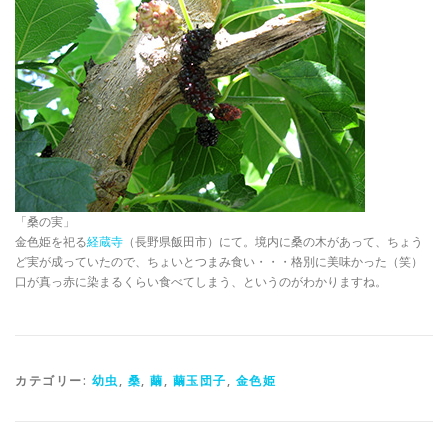
「桑の実」
金色姫を祀る
経蔵寺
（長野県飯田市）にて。境内に桑の木があって、ちょう
ど実が成っていたので、ちょいとつまみ食い・・・格別に美味かった（笑）
口が真っ赤に染まるくらい食べてしまう、というのがわかりますね。
カテゴリー:
幼虫
,
桑
,
繭
,
繭玉団子
,
金色姫