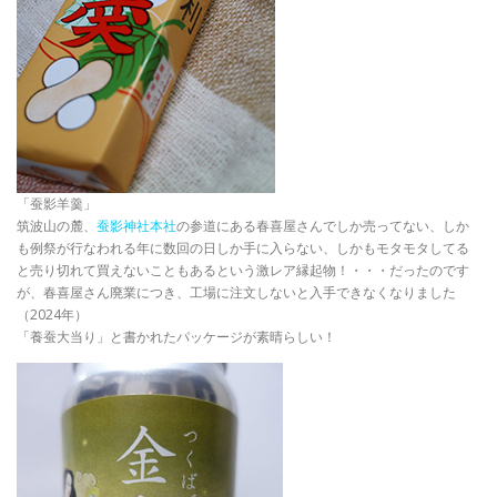
「蚕影羊羹」
筑波山の麓、
蚕影神社本社
の参道にある春喜屋さんでしか売ってない、しか
も例祭が行なわれる年に数回の日しか手に入らない、しかもモタモタしてる
と売り切れて買えないこともあるという激レア縁起物！・・・だったのです
が、春喜屋さん廃業につき、工場に注文しないと入手できなくなりました
（2024年）
「養蚕大当り」と書かれたパッケージが素晴らしい！