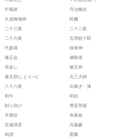
中風除
丹治梅吉
久波御魂神
乾繭
二十三夜
二十二夜
二十六夜
五明紋十郎
代参講
保食神
修正会
修験道
倍返し
倭文神
倭文部(しとりべ)
元三大師
八十八夜
出稼ぎ・漆
初午
初絵
削り掛け
勢至菩薩
半僧坊
各夜姫
吉備津彦
呉服媛
和讃
図書