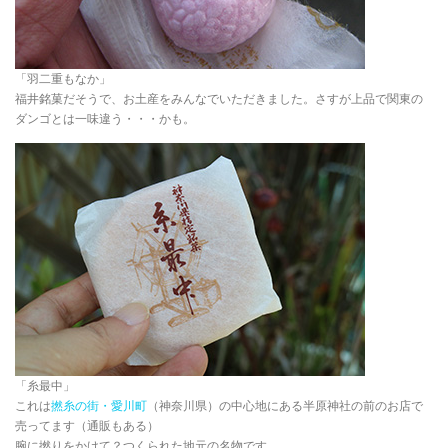
「羽二重もなか」
福井銘菓だそうで、お土産をみんなでいただきました。さすが上品で関東の
ダンゴとは一味違う・・・かも。
「糸最中」
これは
撚糸の街・愛川町
（神奈川県）の中心地にある半原神社の前のお店で
売ってます（通販もある）
腕に撚りをかけて？つくられた地元の名物です。