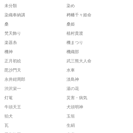
未分類
染め
染織奉納講
栲幡千々姫命
桑
桑姫
梵天飾り
植村貴渡
楽器糸
機まつり
機神
機織部
正月初絵
武三熊大人命
毘沙門天
水車
永井紺周郎
淡島神
渋沢栄一
湯の花
灯篭
災害・病気
牛頭天王
犬頭明神
狛犬
玉垣
瓦
生絹