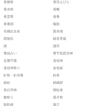
蚕種祭
蚕箔えびら
蚕糸祭
蚕蛾
蚕霊尊
蚕養
蚕養国
蟻除
衣織比女命
製糸場
西陵氏
観音菩薩
講
護符
豊凶占い
豊宇気毘売神
足腰守護
道祖神
道祖神祭り
金色姫
針祭・針供養
鈴尾
錦絵
錦織部
長白羽神
開拓者
雛祭り
霜月祭
顕彰碑
風穴