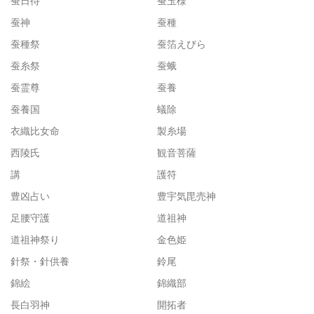
蚕日待
蚕玉様
蚕神
蚕種
蚕種祭
蚕箔えびら
蚕糸祭
蚕蛾
蚕霊尊
蚕養
蚕養国
蟻除
衣織比女命
製糸場
西陵氏
観音菩薩
講
護符
豊凶占い
豊宇気毘売神
足腰守護
道祖神
道祖神祭り
金色姫
針祭・針供養
鈴尾
錦絵
錦織部
長白羽神
開拓者