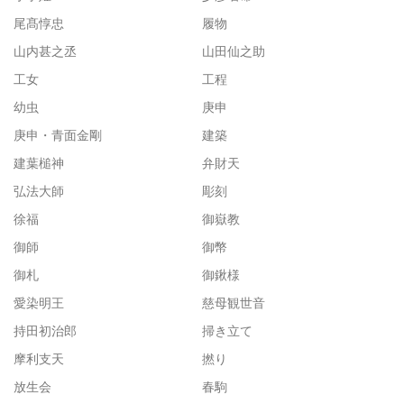
尾髙惇忠
履物
山内甚之丞
山田仙之助
工女
工程
幼虫
庚申
庚申・青面金剛
建築
建葉槌神
弁財天
弘法大師
彫刻
徐福
御嶽教
御師
御幣
御札
御鍬様
愛染明王
慈母観世音
持田初治郎
掃き立て
摩利支天
撚り
放生会
春駒