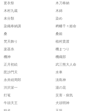
更衣祭
木刀奉納
木村九蔵
木綿
未分類
染め
染織奉納講
栲幡千々姫命
桑
桑姫
梵天飾り
植村貴渡
楽器糸
機まつり
機神
機織部
正月初絵
武三熊大人命
毘沙門天
水車
永井紺周郎
淡島神
渋沢栄一
湯の花
灯篭
災害・病気
牛頭天王
犬頭明神
狛犬
玉垣