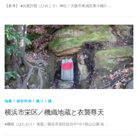
【参考】 ●比賣許曽（ひめこそ）神社／大阪市東成区東小橋3- …
地蔵
/
絹笠明神
/
織り
/
講
横浜市栄区／機織地蔵と衣襲尊天
●機織（はたおり）地蔵／横浜市栄区桂台中16-1桂山公園 桂 …