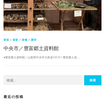
蚕室
/
蚕影
/
蚕種
/
護符
中央市／豊富郷土資料館
●豊富郷土資料館／山梨県中央市大鳥居1619-1 豊富郷土資 …
検
索:
最近の投稿