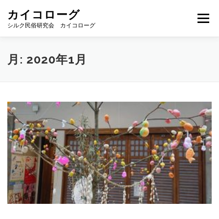
コ
カイコローグ
ン
メニュー
テ
シルク民俗研究会 カイコローグ
ン
ツ
へ
カイコローグの歩み
資料館図書
歳時記
月:
2020年1月
ス
キ
ッ
プ
県別事例
ブログ
お問い合わせ