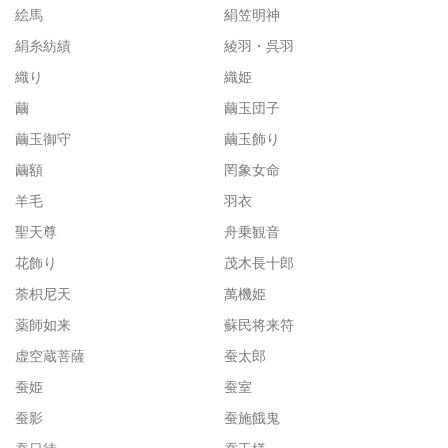
絵馬
絹笠明神
絹糸紡績
綾羽・呉羽
織り
織姫
繭
繭玉団子
繭玉御守
繭玉飾り
繭額
罔象女命
羊毛
羽衣
聖天尊
舟乗観音
花飾り
茂木長十郎
荼枳尼天
萬機姫
薬師如来
蘇民将来符
虚空蔵菩薩
蚕太郎
蚕姫
蚕室
蚕影
蚕施餓鬼