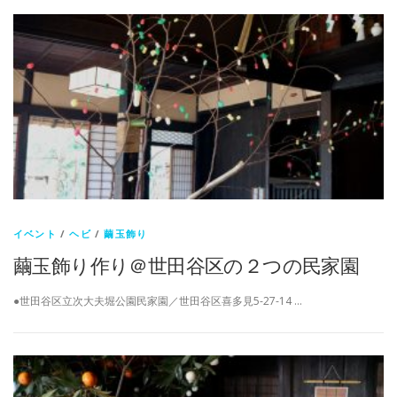
イベント
/
ヘビ
/
繭玉飾り
繭玉飾り作り＠世田谷区の２つの民家園
●世田谷区立次大夫堀公園民家園／世田谷区喜多見5-27-14 …