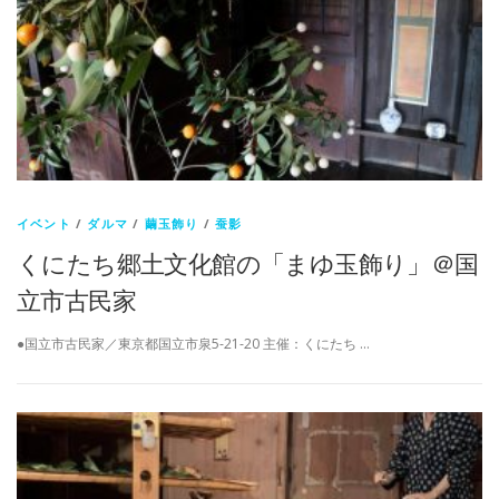
イベント
/
ダルマ
/
繭玉飾り
/
蚕影
くにたち郷土文化館の「まゆ玉飾り」＠国
立市古民家
●国立市古民家／東京都国立市泉5-21-20 主催：くにたち …