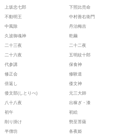
上坂忠七郎
下照比売命
不動明王
中村善右衛門
中風除
丹治梅吉
久波御魂神
乾繭
二十三夜
二十二夜
二十六夜
五明紋十郎
代参講
保食神
修正会
修験道
倍返し
倭文神
倭文部(しとりべ)
元三大師
八十八夜
出稼ぎ・漆
初午
初絵
削り掛け
勢至菩薩
半僧坊
各夜姫