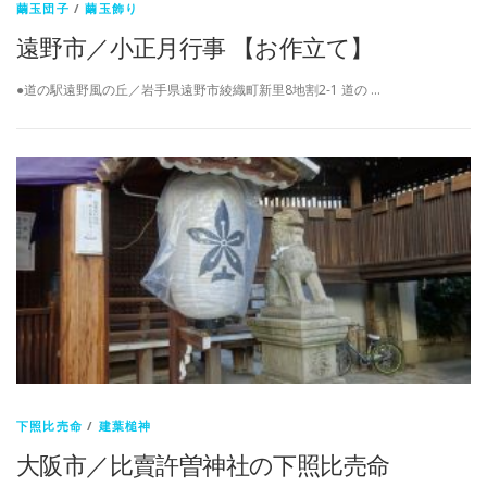
繭玉団子
/
繭玉飾り
遠野市／小正月行事 【お作立て】
●道の駅遠野風の丘／岩手県遠野市綾織町新里8地割2-1 道の …
下照比売命
/
建葉槌神
大阪市／比賣許曽神社の下照比売命