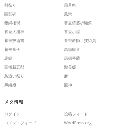
雛祭り
霜月祭
顕彰碑
風穴
飯縄権現
養蚕倍盛祈願祭
養蚕大祖神
養蚕小屋
養蚕技術書
養蚕教師・技術員
養蚕童子
馬頭観音
馬鳴
馬鳴菩薩
高橋新五郎
髪長媛
鳥追い祭り
麻
麻績娘
龍神
メタ情報
ログイン
投稿フィード
コメントフィード
WordPress.org