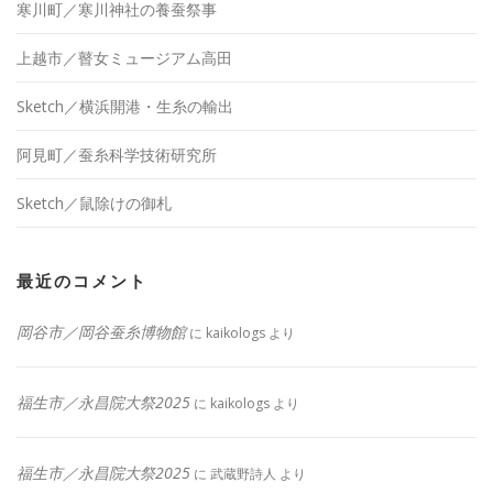
寒川町／寒川神社の養蚕祭事
上越市／瞽女ミュージアム高田
Sketch／横浜開港・生糸の輸出
阿見町／蚕糸科学技術研究所
Sketch／鼠除けの御札
最近のコメント
岡谷市／岡谷蚕糸博物館
に
kaikologs
より
福生市／永昌院大祭2025
に
kaikologs
より
福生市／永昌院大祭2025
に
武蔵野詩人
より