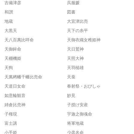
吉備津彦
呉服媛
和讃
図書
地蔵
大宜津比売
大黒天
天下の糸平
天八百萬比咩命
天御衣織女稚姫神
天御鉾命
天日鷲神
天棚機姫
天照大神
天狗
天羽槌雄
天萬栲幡千幡比売命
天蚕
天道日女命
奉射祭・おびしゃ
如意輪観音
妙見
姉倉比売神
子授け安産
子権現
宇迦之御魂命
富士講
将軍地蔵
小手姫
少彦名命