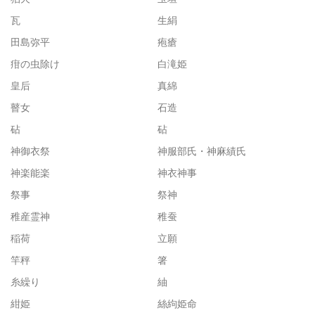
瓦
生絹
田島弥平
疱瘡
疳の虫除け
白滝姫
皇后
真綿
瞽女
石造
砧
砧
神御衣祭
神服部氏・神麻績氏
神楽能楽
神衣神事
祭事
祭神
稚産霊神
稚蚕
稲荷
立願
竿秤
箸
糸繰り
紬
紺姫
絲絇姫命