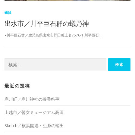
蟻除
出水市／川平巨石群の蟻乃神
●川平巨石群／鹿児島県出水市野田町上名7576-1 川平巨石 …
検
索:
最近の投稿
寒川町／寒川神社の養蚕祭事
上越市／瞽女ミュージアム高田
Sketch／横浜開港・生糸の輸出