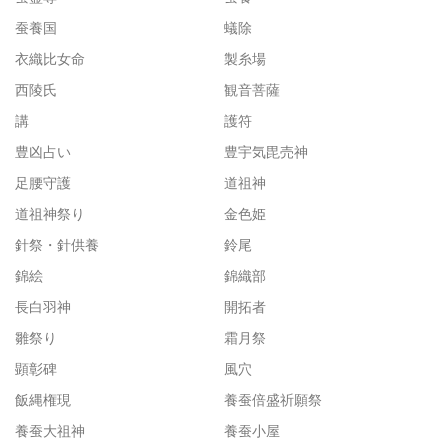
蚕養国
蟻除
衣織比女命
製糸場
西陵氏
観音菩薩
講
護符
豊凶占い
豊宇気毘売神
足腰守護
道祖神
道祖神祭り
金色姫
針祭・針供養
鈴尾
錦絵
錦織部
長白羽神
開拓者
雛祭り
霜月祭
顕彰碑
風穴
飯縄権現
養蚕倍盛祈願祭
養蚕大祖神
養蚕小屋