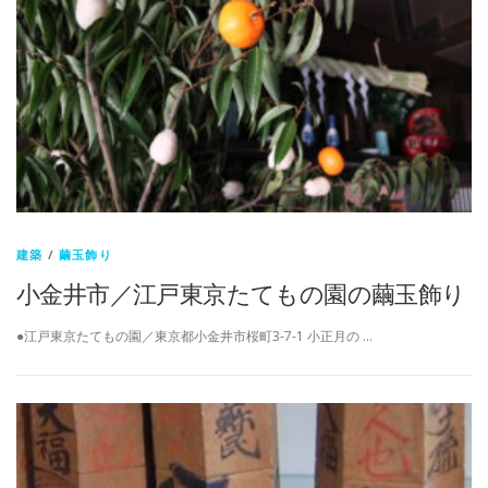
建築
/
繭玉飾り
小金井市／江戸東京たてもの園の繭玉飾り
●江戸東京たてもの園／東京都小金井市桜町3-7-1 小正月の …