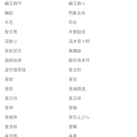
繭玉御守
繭玉飾り
繭額
罔象女命
羊毛
羽衣
聖天尊
舟乗観音
花飾り
茂木長十郎
荼枳尼天
萬機姫
薬師如来
蘇民将来符
虚空蔵菩薩
蚕太郎
蚕姫
蚕室
蚕影
蚕施餓鬼
蚕日待
蚕玉様
蚕神
蚕種
蚕種祭
蚕箔えびら
蚕糸祭
蚕蛾
蚕霊尊
蚕養