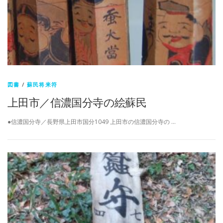
図書
/
蘇民将来符
上田市／信濃国分寺の絵蘇民
●信濃国分寺／長野県上田市国分1049 上田市の信濃国分寺の …