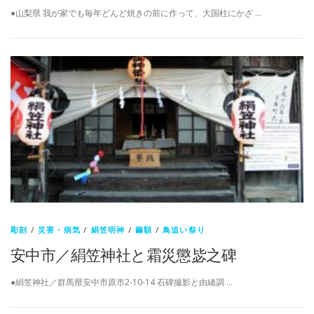
●山梨県 我が家でも毎年どんど焼きの前に作って、大国柱にかざ …
彫刻
/
災害・病気
/
絹笠明神
/
繭額
/
鳥追い祭り
安中市／絹笠神社と霜災懲毖之碑
●絹笠神社／群馬県安中市原市2-10-14 石碑撮影と由緒調 …