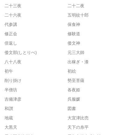
二十三夜
二十二夜
二十六夜
五明紋十郎
代参講
保食神
修正会
修験道
倍返し
倭文神
倭文部(しとりべ)
元三大師
八十八夜
出稼ぎ・漆
初午
初絵
削り掛け
勢至菩薩
半僧坊
各夜姫
吉備津彦
呉服媛
和讃
図書
地蔵
大宜津比売
大黒天
天下の糸平