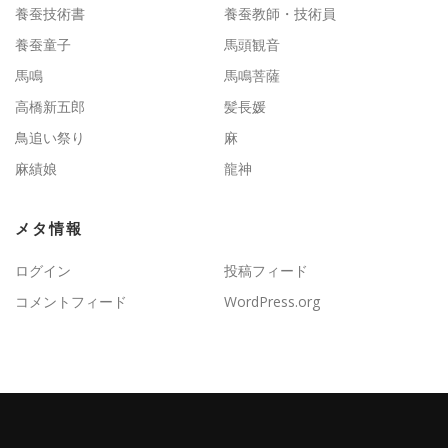
養蚕技術書
養蚕教師・技術員
養蚕童子
馬頭観音
馬鳴
馬鳴菩薩
高橋新五郎
髪長媛
鳥追い祭り
麻
麻績娘
龍神
メタ情報
ログイン
投稿フィード
コメントフィード
WordPress.org