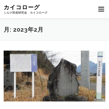
コ
カイコローグ
ン
メニュー
テ
シルク民俗研究会 カイコローグ
ン
ツ
へ
カイコローグの歩み
資料館図書
歳時記
月:
2023年2月
ス
キ
ッ
プ
県別事例
ブログ
お問い合わせ