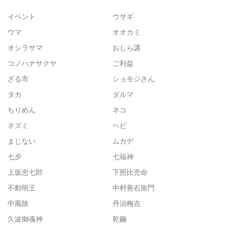
イベント
ウサギ
ウマ
オオカミ
オシラサマ
おしら講
コノハナサクヤ
ご利益
ざる市
ショモジさん
タカ
ダルマ
ちりめん
ネコ
ネズミ
ヘビ
まじない
ムカデ
七夕
七福神
上坂忠七郎
下照比売命
不動明王
中村善右衛門
中風除
丹治梅吉
久波御魂神
乾繭