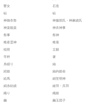
瞽女
石造
砧
砧
神御衣祭
神服部氏・神麻績氏
神楽能楽
神衣神事
祭事
祭神
稚産霊神
稚蚕
稲荷
立願
竿秤
箸
糸繰り
紬
紺姫
絲絇姫命
絵馬
絹笠明神
絹糸紡績
綾羽・呉羽
織り
織姫
繭
繭玉団子