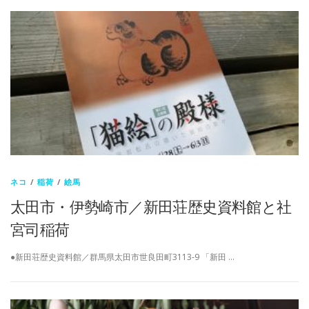
ネコ
/
稲荷
/
絵馬
太田市・伊勢崎市／新田荘歴史資料館と社
宮司稲荷
●新田荘歴史資料館／群馬県太田市世良田町3113-9 「新田 …