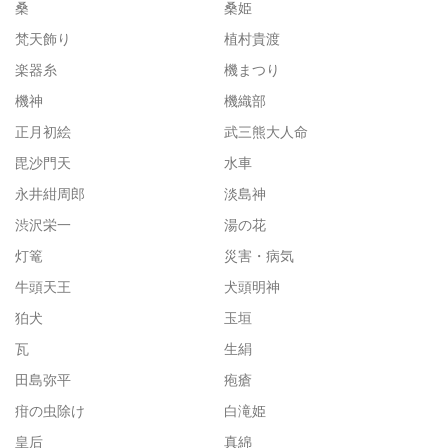
桑
桑姫
梵天飾り
植村貴渡
楽器糸
機まつり
機神
機織部
正月初絵
武三熊大人命
毘沙門天
水車
永井紺周郎
淡島神
渋沢栄一
湯の花
灯篭
災害・病気
牛頭天王
犬頭明神
狛犬
玉垣
瓦
生絹
田島弥平
疱瘡
疳の虫除け
白滝姫
皇后
真綿