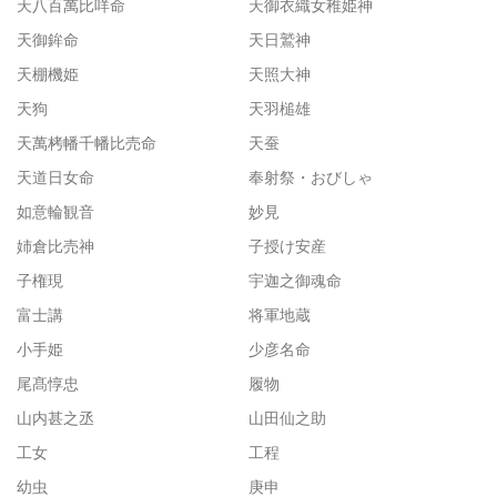
天八百萬比咩命
天御衣織女稚姫神
天御鉾命
天日鷲神
天棚機姫
天照大神
天狗
天羽槌雄
天萬栲幡千幡比売命
天蚕
天道日女命
奉射祭・おびしゃ
如意輪観音
妙見
姉倉比売神
子授け安産
子権現
宇迦之御魂命
富士講
将軍地蔵
小手姫
少彦名命
尾髙惇忠
履物
山内甚之丞
山田仙之助
工女
工程
幼虫
庚申