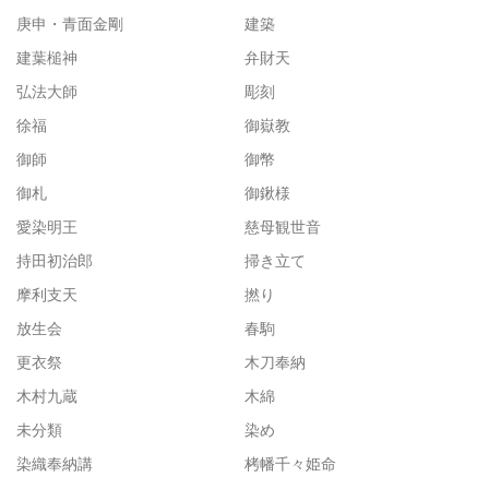
庚申・青面金剛
建築
建葉槌神
弁財天
弘法大師
彫刻
徐福
御嶽教
御師
御幣
御札
御鍬様
愛染明王
慈母観世音
持田初治郎
掃き立て
摩利支天
撚り
放生会
春駒
更衣祭
木刀奉納
木村九蔵
木綿
未分類
染め
染織奉納講
栲幡千々姫命