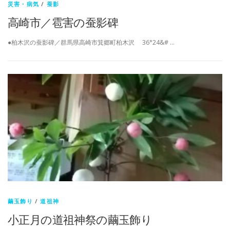
災害・病気
/
蚕影
高崎市／雹害の蚕影碑
●柏木沢の蚕影碑／群馬県高崎市箕郷町柏木沢 36°24&# …
繭玉飾り
/
道祖神
小正月の道祖神祭の繭玉飾り