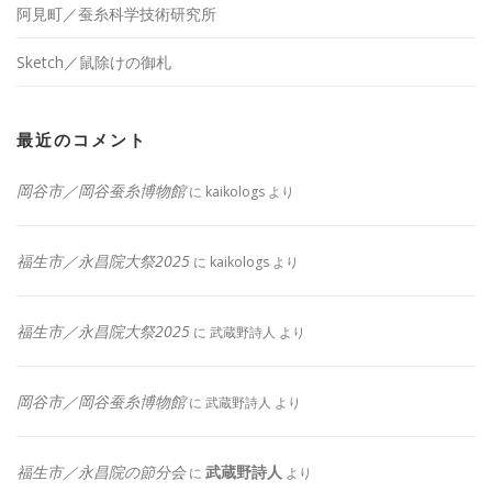
阿見町／蚕糸科学技術研究所
Sketch／鼠除けの御札
最近のコメント
岡谷市／岡谷蚕糸博物館
に
kaikologs
より
福生市／永昌院大祭2025
に
kaikologs
より
福生市／永昌院大祭2025
に
武蔵野詩人
より
岡谷市／岡谷蚕糸博物館
に
武蔵野詩人
より
福生市／永昌院の節分会
武蔵野詩人
に
より