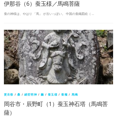
伊那谷（6）蚕玉様／馬鳴菩薩
蚕の神様は、やはり 「馬」 が古いっぽい。 中国の蚕織図絵（ …
更衣祭
/
桑
/
絹笠明神
/
繭
/
蚕玉様
/
蚕種
/
馬鳴
岡谷市・辰野町（1）蚕玉神石塔（馬鳴菩
薩）