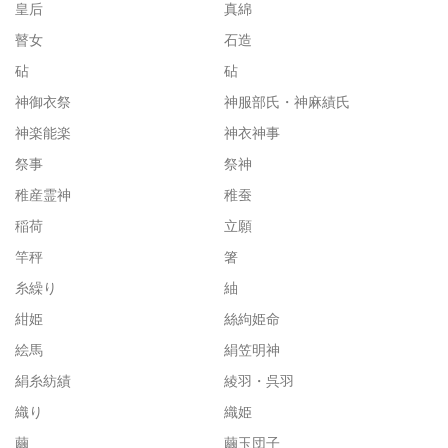
皇后
真綿
瞽女
石造
砧
砧
神御衣祭
神服部氏・神麻績氏
神楽能楽
神衣神事
祭事
祭神
稚産霊神
稚蚕
稲荷
立願
竿秤
箸
糸繰り
紬
紺姫
絲絇姫命
絵馬
絹笠明神
絹糸紡績
綾羽・呉羽
織り
織姫
繭
繭玉団子