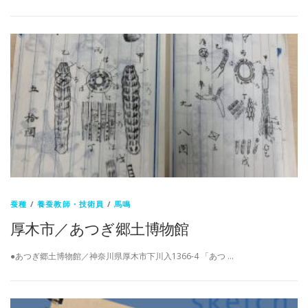
蚕種
/
養蚕教師・技術員
/
馬鳴
厚木市／あつぎ郷土博物館
●あつぎ郷土博物館／神奈川県厚木市下川入1366-4 「あつ …