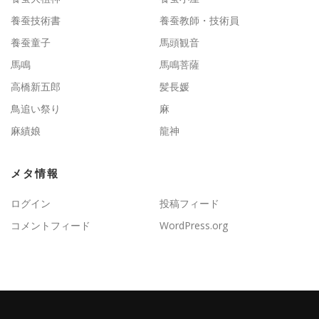
養蚕技術書
養蚕教師・技術員
養蚕童子
馬頭観音
馬鳴
馬鳴菩薩
高橋新五郎
髪長媛
鳥追い祭り
麻
麻績娘
龍神
メタ情報
ログイン
投稿フィード
コメントフィード
WordPress.org