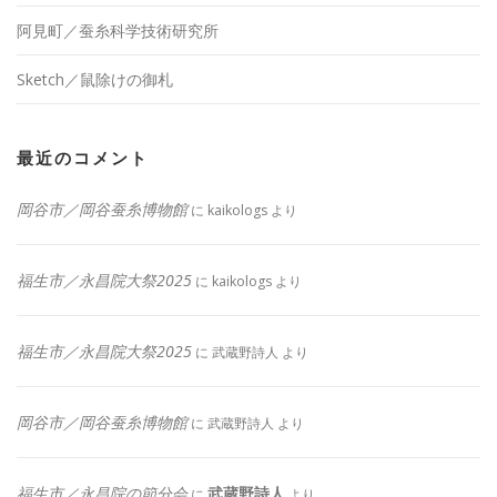
阿見町／蚕糸科学技術研究所
Sketch／鼠除けの御札
最近のコメント
岡谷市／岡谷蚕糸博物館
に
kaikologs
より
福生市／永昌院大祭2025
に
kaikologs
より
福生市／永昌院大祭2025
に
武蔵野詩人
より
岡谷市／岡谷蚕糸博物館
に
武蔵野詩人
より
福生市／永昌院の節分会
武蔵野詩人
に
より