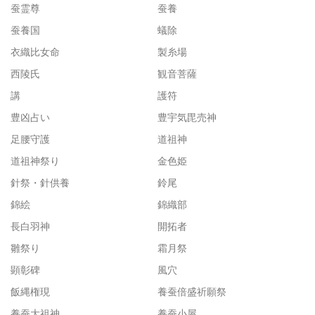
蚕霊尊
蚕養
蚕養国
蟻除
衣織比女命
製糸場
西陵氏
観音菩薩
講
護符
豊凶占い
豊宇気毘売神
足腰守護
道祖神
道祖神祭り
金色姫
針祭・針供養
鈴尾
錦絵
錦織部
長白羽神
開拓者
雛祭り
霜月祭
顕彰碑
風穴
飯縄権現
養蚕倍盛祈願祭
養蚕大祖神
養蚕小屋