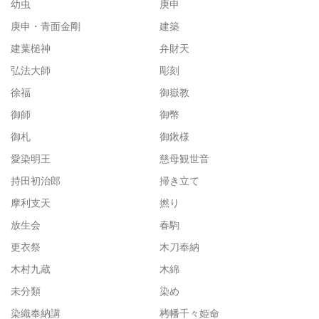
幼虫
庚申
庚申・青面金剛
建築
建葉槌神
弁財天
弘法大師
彫刻
徐福
御嶽教
御師
御幣
御札
御鍬様
愛染明王
慈母観世音
持田初治郎
掃き立て
摩利支天
撚り
放生会
春駒
更衣祭
木刀奉納
木村九蔵
木綿
未分類
染め
染織奉納講
栲幡千々姫命