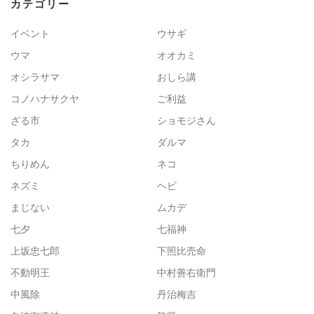
カテゴリー
イベント
ウサギ
ウマ
オオカミ
オシラサマ
おしら講
コノハナサクヤ
ご利益
ざる市
ショモジさん
タカ
ダルマ
ちりめん
ネコ
ネズミ
ヘビ
まじない
ムカデ
七夕
七福神
上坂忠七郎
下照比売命
不動明王
中村善右衛門
中風除
丹治梅吉