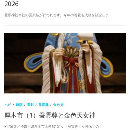
2026
蚕影神社本社の蚕糸祭が行われます。今年の養蚕も成就を祈念しま …
ヘビ
/
繭額
/
蚕影
/
蚕霊尊
/
金色姫
厚木市（1）蚕霊尊と金色天女神
■宝泉寺／神奈川県厚木市上依知1516 「蚕霊尊・女神像」の …