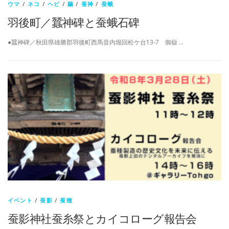
ウマ
/
ネコ
/
ヘビ
/
繭
/
蚕神
/
蚕蛾
羽後町／蠶神碑と蚕蛾石碑
●蠶神碑／秋田県雄勝郡羽後町西馬音内堀回松ケ台13-7 御嶽 …
イベント
/
蚕影
/
蚕種
蚕影神社蚕糸祭とカイコローグ報告会