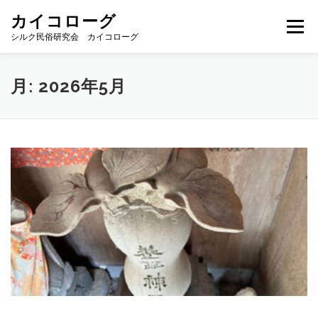
コ
カイコローグ
ン
メニュー
テ
シルク民俗研究会 カイコローグ
ン
ツ
へ
カイコローグの歩み
資料館図書
歳時記
月:
2026年5月
ス
キ
ッ
プ
県別事例
ブログ
お問い合わせ