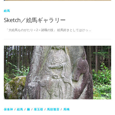
絵馬
Sketch／絵馬ギャラリー
「大絵馬ものがたり＜2＞諸職の技」 絵馬好きとしてはけっ …
保食神
/
絵馬
/
繭
/
蚕玉様
/
馬頭観音
/
馬鳴