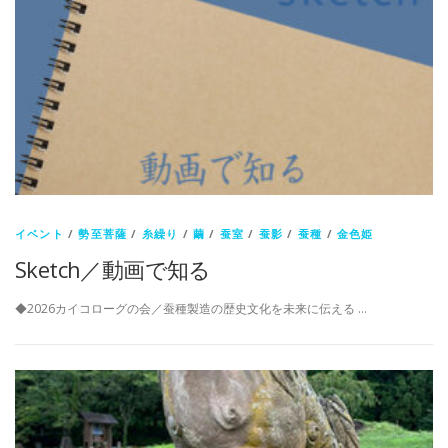
イベント
/
勢至菩薩
/
糸繰り
/
繭
/
蚕室
/
蚕影
/
蚕種
/
金色姫
Sketch／動画で知る
◆2026カイコローグの会／蚕種製造の歴史文化を未来に伝える …