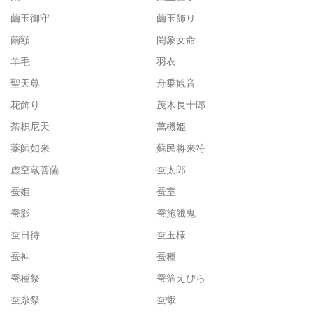
繭玉御守
繭玉飾り
繭額
罔象女命
羊毛
羽衣
聖天尊
舟乗観音
花飾り
茂木長十郎
荼枳尼天
萬機姫
薬師如来
蘇民将来符
虚空蔵菩薩
蚕太郎
蚕姫
蚕室
蚕影
蚕施餓鬼
蚕日待
蚕玉様
蚕神
蚕種
蚕種祭
蚕箔えびら
蚕糸祭
蚕蛾