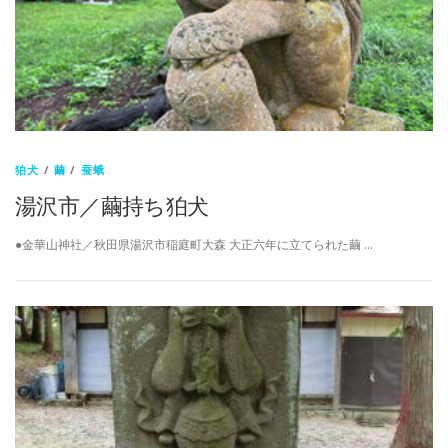
狛犬
/
繭
/
蚕蛾
湯沢市／繭持ち狛犬
●金華山神社／秋田県湯沢市稲庭町大森 大正六年に立てられた繭 …