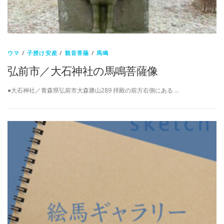
ウマ
/
子授け安産
/
観音菩薩
/
馬鳴
弘前市／大石神社の馬鳴菩薩像
●大石神社／青森県弘前市大森勝山289 拝殿の前方右側にある …