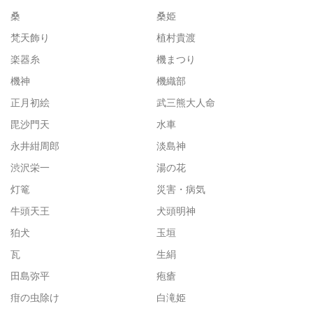
桑
桑姫
梵天飾り
植村貴渡
楽器糸
機まつり
機神
機織部
正月初絵
武三熊大人命
毘沙門天
水車
永井紺周郎
淡島神
渋沢栄一
湯の花
灯篭
災害・病気
牛頭天王
犬頭明神
狛犬
玉垣
瓦
生絹
田島弥平
疱瘡
疳の虫除け
白滝姫