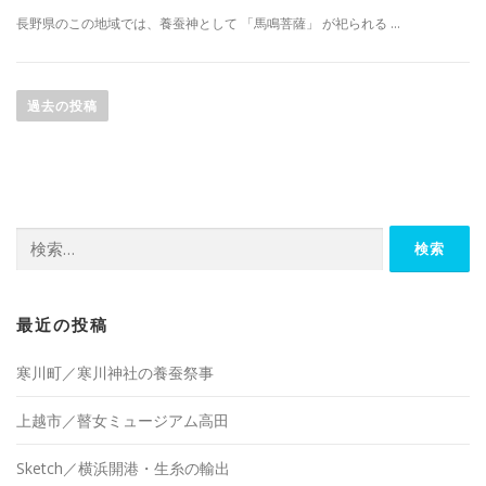
長野県のこの地域では、養蚕神として 「馬鳴菩薩」 が祀られる …
投
稿
過去の投稿
ナ
ビ
ゲ
ー
検
シ
索:
ョ
ン
最近の投稿
寒川町／寒川神社の養蚕祭事
上越市／瞽女ミュージアム高田
Sketch／横浜開港・生糸の輸出