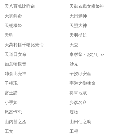
天八百萬比咩命
天御衣織女稚姫神
天御鉾命
天日鷲神
天棚機姫
天照大神
天狗
天羽槌雄
天萬栲幡千幡比売命
天蚕
天道日女命
奉射祭・おびしゃ
如意輪観音
妙見
姉倉比売神
子授け安産
子権現
宇迦之御魂命
富士講
将軍地蔵
小手姫
少彦名命
尾髙惇忠
履物
山内甚之丞
山田仙之助
工女
工程