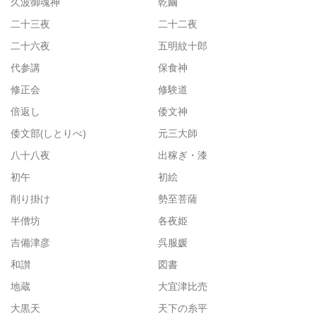
久波御魂神
乾繭
二十三夜
二十二夜
二十六夜
五明紋十郎
代参講
保食神
修正会
修験道
倍返し
倭文神
倭文部(しとりべ)
元三大師
八十八夜
出稼ぎ・漆
初午
初絵
削り掛け
勢至菩薩
半僧坊
各夜姫
吉備津彦
呉服媛
和讃
図書
地蔵
大宜津比売
大黒天
天下の糸平