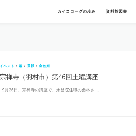
カイコローグの歩み
資料館図書
イベント
/
繭
/
蚕影
/
金色姫
宗禅寺（羽村市）第46回土曜講座
9月26日、宗禅寺の講座で、永昌院住職の桑林さ …