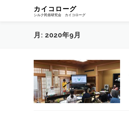
コ
カイコローグ
ン
シルク民俗研究会 カイコローグ
テ
ン
ツ
月:
2020年9月
へ
ス
キ
ッ
プ