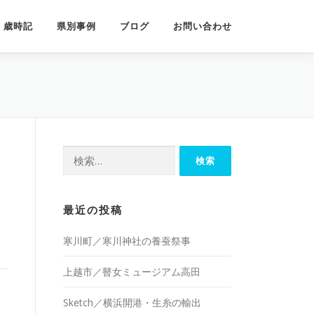
歳時記
県別事例
ブログ
お問い合わせ
検
索:
最近の投稿
寒川町／寒川神社の養蚕祭事
上越市／瞽女ミュージアム高田
Sketch／横浜開港・生糸の輸出