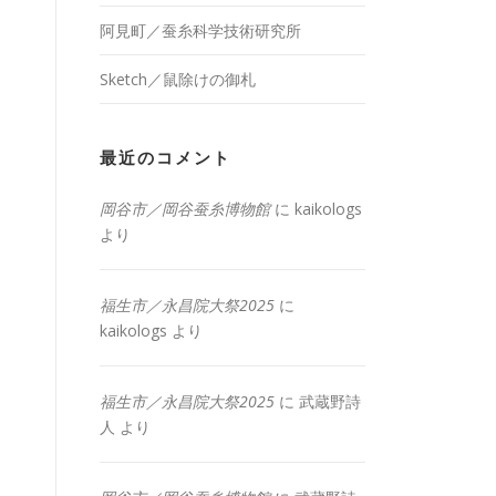
阿見町／蚕糸科学技術研究所
Sketch／鼠除けの御札
最近のコメント
岡谷市／岡谷蚕糸博物館
に
kaikologs
より
福生市／永昌院大祭2025
に
kaikologs
より
福生市／永昌院大祭2025
に
武蔵野詩
人
より