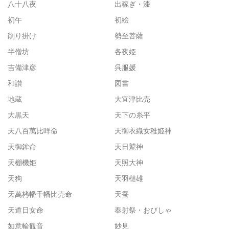
八十八夜
出稼ぎ・漆
初午
初絵
削り掛け
勢至菩薩
半僧坊
各夜姫
吉備津彦
呉服媛
和讃
図書
地蔵
大宜津比売
大黒天
天下の糸平
天八百萬比咩命
天御衣織女稚姫神
天御鉾命
天日鷲神
天棚機姫
天照大神
天狗
天羽槌雄
天萬栲幡千幡比売命
天蚕
天道日女命
奉射祭・おびしゃ
如意輪観音
妙見