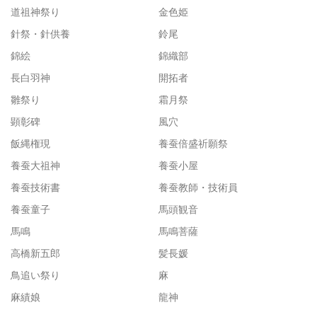
道祖神祭り
金色姫
針祭・針供養
鈴尾
錦絵
錦織部
長白羽神
開拓者
雛祭り
霜月祭
顕彰碑
風穴
飯縄権現
養蚕倍盛祈願祭
養蚕大祖神
養蚕小屋
養蚕技術書
養蚕教師・技術員
養蚕童子
馬頭観音
馬鳴
馬鳴菩薩
高橋新五郎
髪長媛
鳥追い祭り
麻
麻績娘
龍神