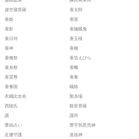
虚空蔵菩薩
蚕太郎
蚕姫
蚕室
蚕影
蚕施餓鬼
蚕日待
蚕玉様
蚕神
蚕種
蚕種祭
蚕箔えびら
蚕糸祭
蚕蛾
蚕霊尊
蚕養
蚕養国
蟻除
衣織比女命
製糸場
西陵氏
観音菩薩
講
護符
豊凶占い
豊宇気毘売神
足腰守護
道祖神