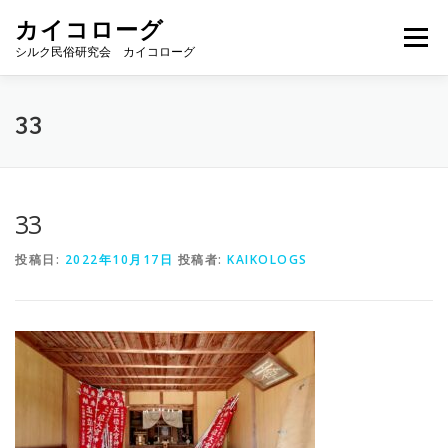
コ
カイコローグ
ン
メニュー
テ
シルク民俗研究会 カイコローグ
ン
ツ
へ
カイコローグの歩み
資料館図書
歳時記
33
ス
キ
ッ
プ
県別事例
ブログ
お問い合わせ
33
投稿日:
2022年10月17日
投稿者:
KAIKOLOGS