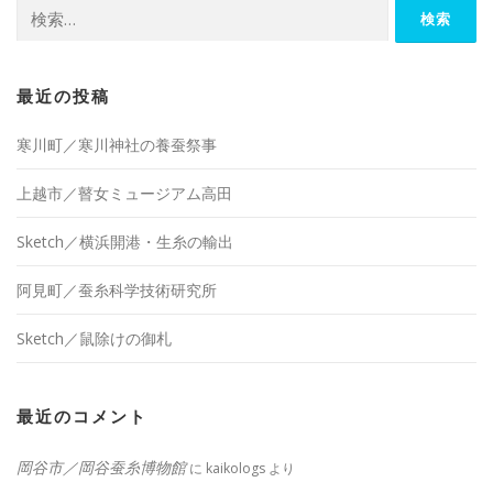
検
索:
最近の投稿
寒川町／寒川神社の養蚕祭事
上越市／瞽女ミュージアム高田
Sketch／横浜開港・生糸の輸出
阿見町／蚕糸科学技術研究所
Sketch／鼠除けの御札
最近のコメント
岡谷市／岡谷蚕糸博物館
に
kaikologs
より