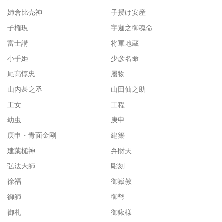
姉倉比売神
子授け安産
子権現
宇迦之御魂命
富士講
将軍地蔵
小手姫
少彦名命
尾髙惇忠
履物
山内甚之丞
山田仙之助
工女
工程
幼虫
庚申
庚申・青面金剛
建築
建葉槌神
弁財天
弘法大師
彫刻
徐福
御嶽教
御師
御幣
御札
御鍬様