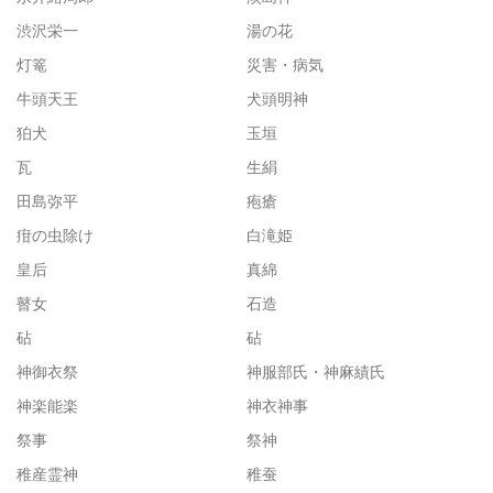
渋沢栄一
湯の花
灯篭
災害・病気
牛頭天王
犬頭明神
狛犬
玉垣
瓦
生絹
田島弥平
疱瘡
疳の虫除け
白滝姫
皇后
真綿
瞽女
石造
砧
砧
神御衣祭
神服部氏・神麻績氏
神楽能楽
神衣神事
祭事
祭神
稚産霊神
稚蚕