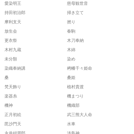
愛染明王
慈母観世音
持田初治郎
掃き立て
摩利支天
撚り
放生会
春駒
更衣祭
木刀奉納
木村九蔵
木綿
未分類
染め
染織奉納講
栲幡千々姫命
桑
桑姫
梵天飾り
植村貴渡
楽器糸
機まつり
機神
機織部
正月初絵
武三熊大人命
毘沙門天
水車
永井紺周郎
淡島神