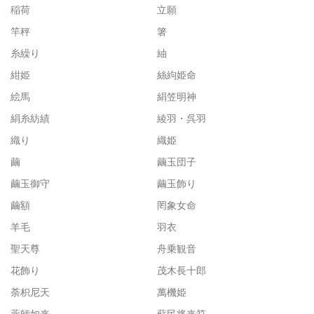
稲荷
立願
竿秤
箸
糸繰り
紬
紺姫
絲絇姫命
絵馬
絹笠明神
絹糸紡績
綾羽・呉羽
織り
織姫
繭
繭玉団子
繭玉御守
繭玉飾り
繭額
罔象女命
羊毛
羽衣
聖天尊
舟乗観音
花飾り
茂木長十郎
荼枳尼天
萬機姫
薬師如来
蘇民将来符