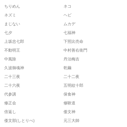
ちりめん
ネコ
ネズミ
ヘビ
まじない
ムカデ
七夕
七福神
上坂忠七郎
下照比売命
不動明王
中村善右衛門
中風除
丹治梅吉
久波御魂神
乾繭
二十三夜
二十二夜
二十六夜
五明紋十郎
代参講
保食神
修正会
修験道
倍返し
倭文神
倭文部(しとりべ)
元三大師