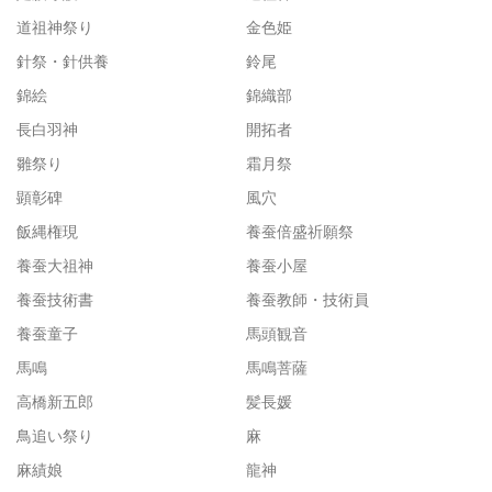
道祖神祭り
金色姫
針祭・針供養
鈴尾
錦絵
錦織部
長白羽神
開拓者
雛祭り
霜月祭
顕彰碑
風穴
飯縄権現
養蚕倍盛祈願祭
養蚕大祖神
養蚕小屋
養蚕技術書
養蚕教師・技術員
養蚕童子
馬頭観音
馬鳴
馬鳴菩薩
高橋新五郎
髪長媛
鳥追い祭り
麻
麻績娘
龍神