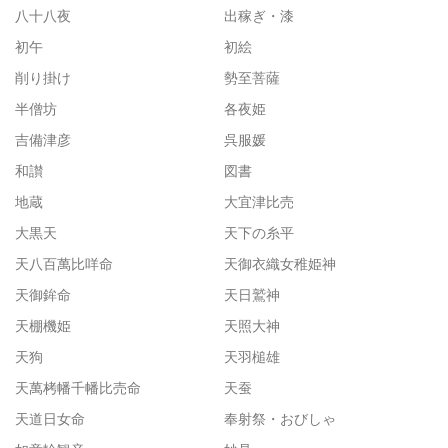
八十八夜
出稼ぎ・漆
初午
初絵
削り掛け
勢至菩薩
半僧坊
各夜姫
吉備津彦
呉服媛
和讃
図書
地蔵
大宜津比売
大黒天
天下の糸平
天八百萬比咩命
天御衣織女稚姫神
天御鉾命
天日鷲神
天棚機姫
天照大神
天狗
天羽槌雄
天萬栲幡千幡比売命
天蚕
天道日女命
奉射祭・おびしゃ