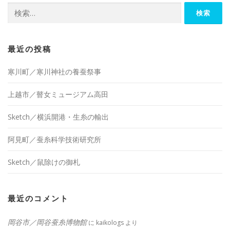
検
索:
最近の投稿
寒川町／寒川神社の養蚕祭事
上越市／瞽女ミュージアム高田
Sketch／横浜開港・生糸の輸出
阿見町／蚕糸科学技術研究所
Sketch／鼠除けの御札
最近のコメント
岡谷市／岡谷蚕糸博物館
に
kaikologs
より