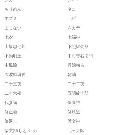
ちりめん
ネコ
ネズミ
ヘビ
まじない
ムカデ
七夕
七福神
上坂忠七郎
下照比売命
不動明王
中村善右衛門
中風除
丹治梅吉
久波御魂神
乾繭
二十三夜
二十二夜
二十六夜
五明紋十郎
代参講
保食神
修正会
修験道
倍返し
倭文神
倭文部(しとりべ)
元三大師