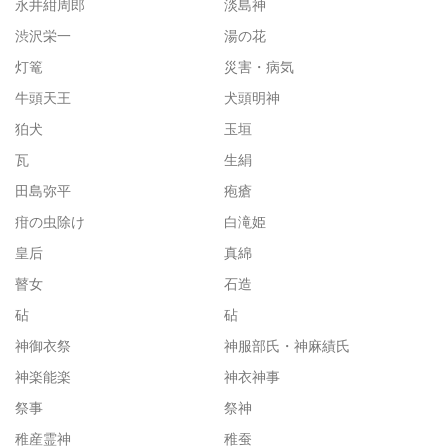
永井紺周郎
淡島神
渋沢栄一
湯の花
灯篭
災害・病気
牛頭天王
犬頭明神
狛犬
玉垣
瓦
生絹
田島弥平
疱瘡
疳の虫除け
白滝姫
皇后
真綿
瞽女
石造
砧
砧
神御衣祭
神服部氏・神麻績氏
神楽能楽
神衣神事
祭事
祭神
稚産霊神
稚蚕