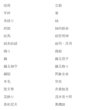
稲荷
立願
竿秤
箸
糸繰り
紬
紺姫
絲絇姫命
絵馬
絹笠明神
絹糸紡績
綾羽・呉羽
織り
織姫
繭
繭玉団子
繭玉御守
繭玉飾り
繭額
罔象女命
羊毛
羽衣
聖天尊
舟乗観音
花飾り
茂木長十郎
荼枳尼天
萬機姫