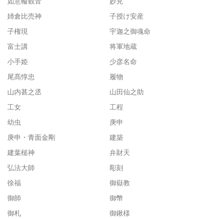
如意輪観音
妙見
姉倉比売神
子授け安産
子権現
宇迦之御魂命
富士講
将軍地蔵
小手姫
少彦名命
尾髙惇忠
履物
山内甚之丞
山田仙之助
工女
工程
幼虫
庚申
庚申・青面金剛
建築
建葉槌神
弁財天
弘法大師
彫刻
徐福
御嶽教
御師
御幣
御札
御鍬様