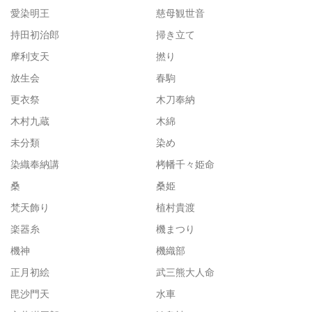
愛染明王
慈母観世音
持田初治郎
掃き立て
摩利支天
撚り
放生会
春駒
更衣祭
木刀奉納
木村九蔵
木綿
未分類
染め
染織奉納講
栲幡千々姫命
桑
桑姫
梵天飾り
植村貴渡
楽器糸
機まつり
機神
機織部
正月初絵
武三熊大人命
毘沙門天
水車