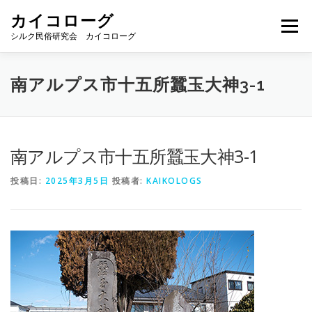
コ
カイコローグ
ン
メニュー
テ
シルク民俗研究会 カイコローグ
ン
ツ
へ
カイコローグの歩み
資料館図書
歳時記
南アルプス市十五所蠶玉大神3-1
ス
キ
ッ
プ
県別事例
ブログ
お問い合わせ
南アルプス市十五所蠶玉大神3-1
投稿日:
2025年3月5日
投稿者:
KAIKOLOGS