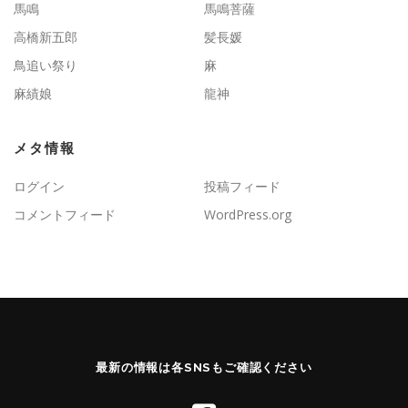
馬鳴
馬鳴菩薩
高橋新五郎
髪長媛
鳥追い祭り
麻
麻績娘
龍神
メタ情報
ログイン
投稿フィード
コメントフィード
WordPress.org
最新の情報は各SNSもご確認ください