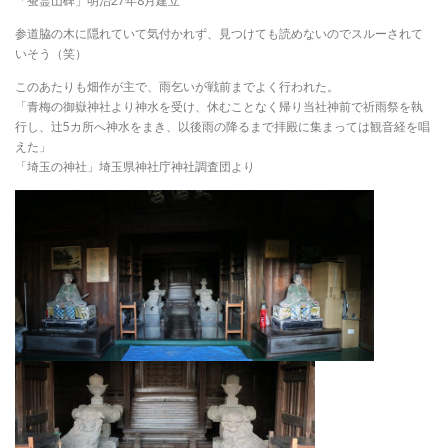
「蚕霊山碑」明治27年8月建立
参道脇の木に隠れていて気付かれず、見つけても読めないのでスルーされて
いそう（笑）
このあたりも畑作が主で、雨乞いが戦前までよく行われた。
「青梅の御嶽神社より神水を受け、休むことなく帰り当社神前で祈雨祭を執
行し、辻5カ所へ神水をまき、以後雨の降るまで拝殿に集まっては観音経を唱
えた」
「埼玉の神社」埼玉県神社庁神社調査団より