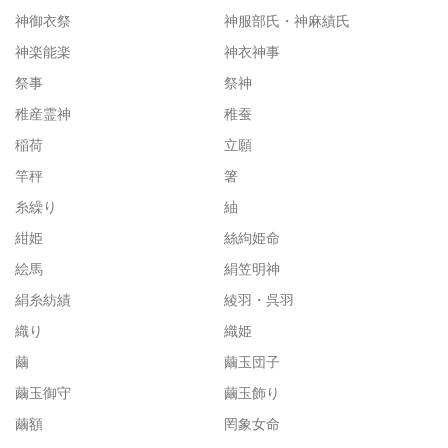
神御衣祭
神服部氏・神麻績氏
神楽能楽
神衣神事
祭事
祭神
稚産霊神
稚蚕
稲荷
立願
竿秤
箸
糸繰り
紬
紺姫
絲絇姫命
絵馬
絹笠明神
絹糸紡績
綾羽・呉羽
織り
織姫
繭
繭玉団子
繭玉御守
繭玉飾り
繭額
罔象女命