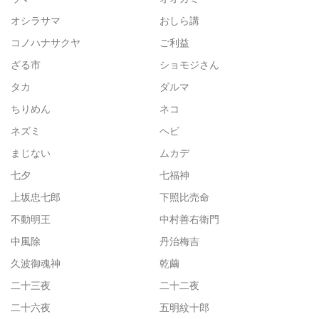
オシラサマ
おしら講
コノハナサクヤ
ご利益
ざる市
ショモジさん
タカ
ダルマ
ちりめん
ネコ
ネズミ
ヘビ
まじない
ムカデ
七夕
七福神
上坂忠七郎
下照比売命
不動明王
中村善右衛門
中風除
丹治梅吉
久波御魂神
乾繭
二十三夜
二十二夜
二十六夜
五明紋十郎