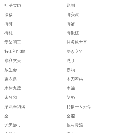
弘法大師
彫刻
徐福
御嶽教
御師
御幣
御札
御鍬様
愛染明王
慈母観世音
持田初治郎
掃き立て
摩利支天
撚り
放生会
春駒
更衣祭
木刀奉納
木村九蔵
木綿
未分類
染め
染織奉納講
栲幡千々姫命
桑
桑姫
梵天飾り
植村貴渡