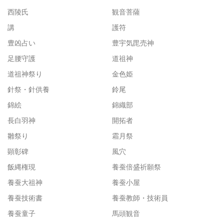
西陵氏
観音菩薩
講
護符
豊凶占い
豊宇気毘売神
足腰守護
道祖神
道祖神祭り
金色姫
針祭・針供養
鈴尾
錦絵
錦織部
長白羽神
開拓者
雛祭り
霜月祭
顕彰碑
風穴
飯縄権現
養蚕倍盛祈願祭
養蚕大祖神
養蚕小屋
養蚕技術書
養蚕教師・技術員
養蚕童子
馬頭観音