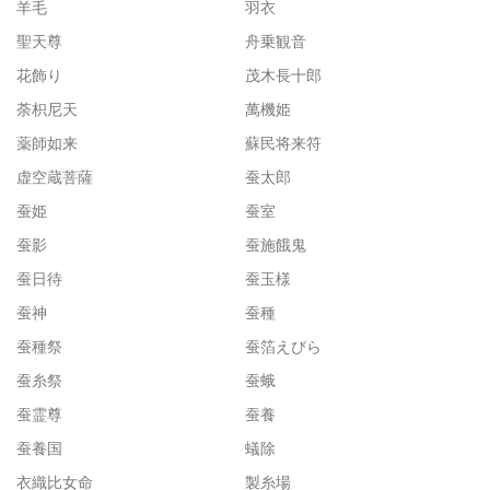
羊毛
羽衣
聖天尊
舟乗観音
花飾り
茂木長十郎
荼枳尼天
萬機姫
薬師如来
蘇民将来符
虚空蔵菩薩
蚕太郎
蚕姫
蚕室
蚕影
蚕施餓鬼
蚕日待
蚕玉様
蚕神
蚕種
蚕種祭
蚕箔えびら
蚕糸祭
蚕蛾
蚕霊尊
蚕養
蚕養国
蟻除
衣織比女命
製糸場