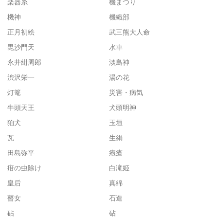
楽器糸
機まつり
機神
機織部
正月初絵
武三熊大人命
毘沙門天
水車
永井紺周郎
淡島神
渋沢栄一
湯の花
灯篭
災害・病気
牛頭天王
犬頭明神
狛犬
玉垣
瓦
生絹
田島弥平
疱瘡
疳の虫除け
白滝姫
皇后
真綿
瞽女
石造
砧
砧