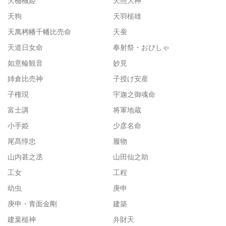
天棚機姫
天照大神
天狗
天羽槌雄
天萬栲幡千幡比売命
天蚕
天道日女命
奉射祭・おびしゃ
如意輪観音
妙見
姉倉比売神
子授け安産
子権現
宇迦之御魂命
富士講
将軍地蔵
小手姫
少彦名命
尾髙惇忠
履物
山内甚之丞
山田仙之助
工女
工程
幼虫
庚申
庚申・青面金剛
建築
建葉槌神
弁財天