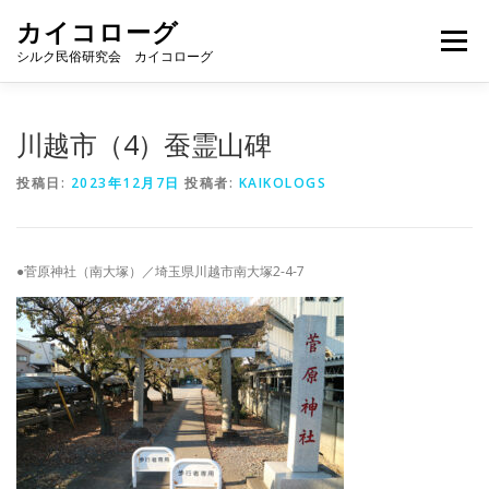
コ
カイコローグ
ン
メニュー
テ
シルク民俗研究会 カイコローグ
ン
ツ
へ
カイコローグの歩み
資料館図書
歳時記
川越市（4）蚕霊山碑
ス
キ
投稿日:
2023年12月7日
投稿者:
KAIKOLOGS
ッ
プ
県別事例
ブログ
お問い合わせ
●菅原神社（南大塚）／埼玉県川越市南大塚2-4-7