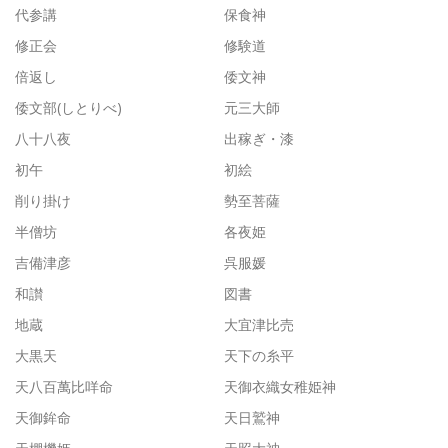
代参講
保食神
修正会
修験道
倍返し
倭文神
倭文部(しとりべ)
元三大師
八十八夜
出稼ぎ・漆
初午
初絵
削り掛け
勢至菩薩
半僧坊
各夜姫
吉備津彦
呉服媛
和讃
図書
地蔵
大宜津比売
大黒天
天下の糸平
天八百萬比咩命
天御衣織女稚姫神
天御鉾命
天日鷲神