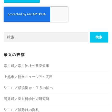
検
索:
最近の投稿
寒川町／寒川神社の養蚕祭事
上越市／瞽女ミュージアム高田
Sketch／横浜開港・生糸の輸出
阿見町／蚕糸科学技術研究所
Sketch／鼠除けの御札