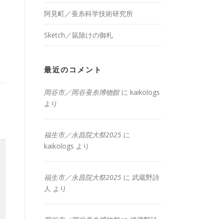
阿見町／蚕糸科学技術研究所
Sketch／鼠除けの御札
最近のコメント
岡谷市／岡谷蚕糸博物館
に
kaikologs
より
福生市／永昌院大祭2025
に
kaikologs
より
福生市／永昌院大祭2025
に
武蔵野詩
人
より