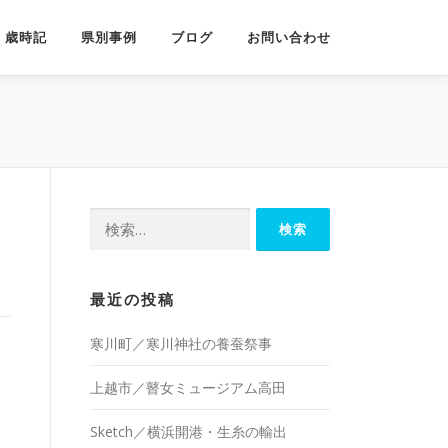
歳時記
県別事例
ブログ
お問い合わせ
検
索:
最近の投稿
寒川町／寒川神社の養蚕祭事
上越市／瞽女ミュージアム高田
Sketch／横浜開港・生糸の輸出