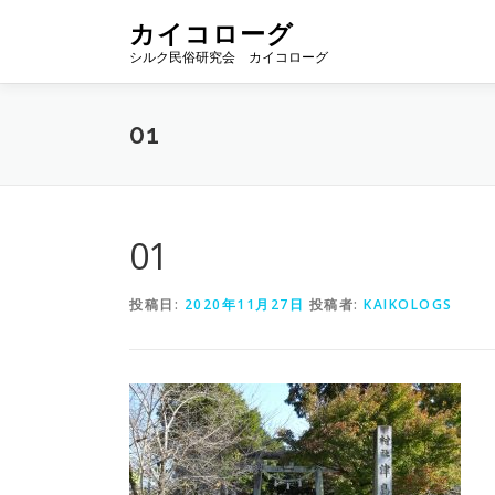
コ
カイコローグ
ン
シルク民俗研究会 カイコローグ
テ
ン
ツ
01
へ
ス
キ
ッ
プ
01
投稿日:
2020年11月27日
投稿者:
KAIKOLOGS