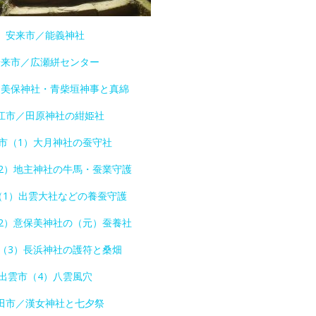
安来市／能義神社
安来市／広瀬絣センター
／美保神社・青柴垣神事と真綿
江市／田原神社の紺姫社
市（1）大月神社の蚕守社
2）地主神社の牛馬・蚕業守護
（1）出雲大社などの養蚕守護
2）意保美神社の（元）蚕養社
（3）長浜神社の護符と桑畑
出雲市（4）八雲風穴
田市／漢女神社と七夕祭