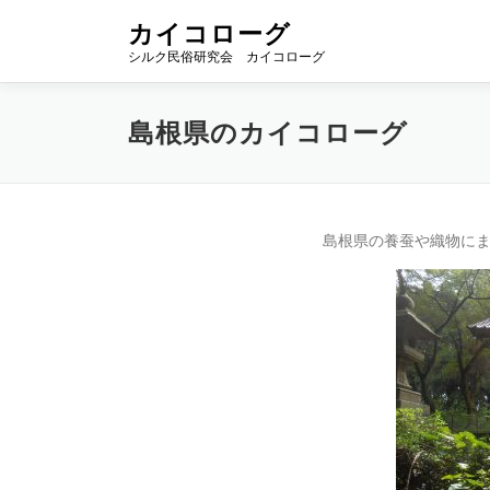
コ
カイコローグ
ン
シルク民俗研究会 カイコローグ
テ
ン
ツ
島根県のカイコローグ
へ
ス
キ
ッ
プ
島根県の養蚕や織物に