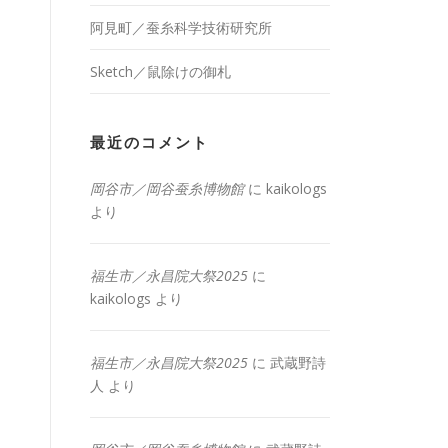
阿見町／蚕糸科学技術研究所
Sketch／鼠除けの御札
最近のコメント
岡谷市／岡谷蚕糸博物館
に
kaikologs
より
福生市／永昌院大祭2025
に
kaikologs
より
福生市／永昌院大祭2025
に
武蔵野詩
人
より