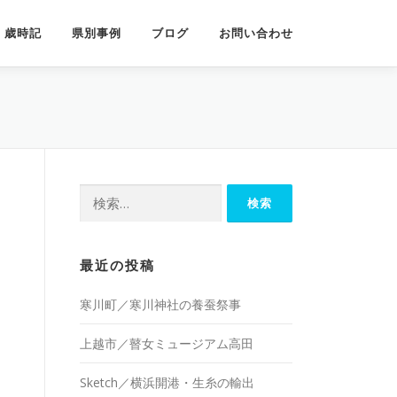
歳時記
県別事例
ブログ
お問い合わせ
検
索:
最近の投稿
寒川町／寒川神社の養蚕祭事
上越市／瞽女ミュージアム高田
Sketch／横浜開港・生糸の輸出