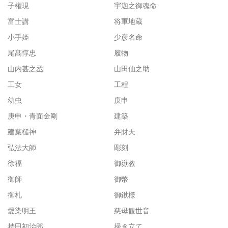
子権現
宇迦之御魂命
富士講
将軍地蔵
小手姫
少彦名命
尾髙惇忠
履物
山内甚之丞
山田仙之助
工女
工程
幼虫
庚申
庚申・青面金剛
建築
建葉槌神
弁財天
弘法大師
彫刻
徐福
御嶽教
御師
御幣
御札
御鍬様
愛染明王
慈母観世音
持田初治郎
掃き立て