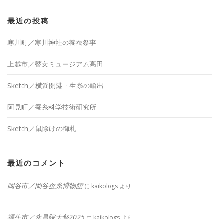
最近の投稿
寒川町／寒川神社の養蚕祭事
上越市／瞽女ミュージアム高田
Sketch／横浜開港・生糸の輸出
阿見町／蚕糸科学技術研究所
Sketch／鼠除けの御札
最近のコメント
岡谷市／岡谷蚕糸博物館
に
kaikologs
より
福生市／永昌院大祭2025
に
kaikologs
より