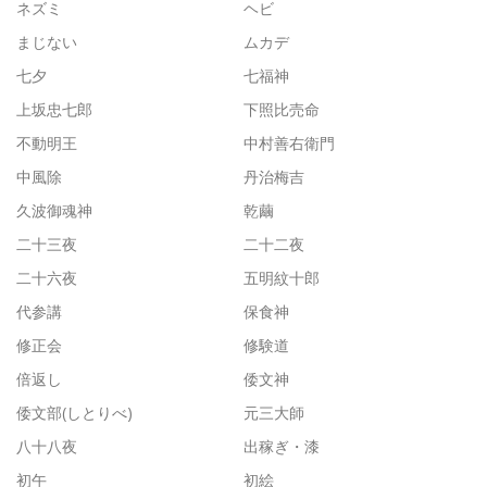
ネズミ
ヘビ
まじない
ムカデ
七夕
七福神
上坂忠七郎
下照比売命
不動明王
中村善右衛門
中風除
丹治梅吉
久波御魂神
乾繭
二十三夜
二十二夜
二十六夜
五明紋十郎
代参講
保食神
修正会
修験道
倍返し
倭文神
倭文部(しとりべ)
元三大師
八十八夜
出稼ぎ・漆
初午
初絵