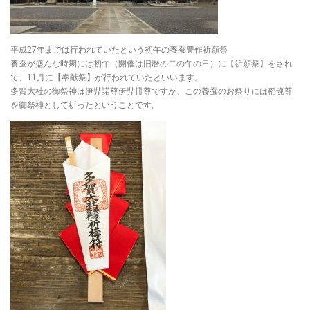
平成27年までは行われていたという初午の養蚕豊作祈願祭
養蚕が盛んな時期には初午（開催は旧暦の二の午の日）に【祈願祭】をされ
て、11月に【奉献祭】が行われていたといいます。
多賀大社の御祭神は伊弉諾尊伊弉冊尊ですが、この養蚕のお祭りには稲魂尊
を御祭神として祈ったということです。