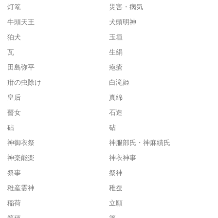
灯篭
災害・病気
牛頭天王
犬頭明神
狛犬
玉垣
瓦
生絹
田島弥平
疱瘡
疳の虫除け
白滝姫
皇后
真綿
瞽女
石造
砧
砧
神御衣祭
神服部氏・神麻績氏
神楽能楽
神衣神事
祭事
祭神
稚産霊神
稚蚕
稲荷
立願
竿秤
箸