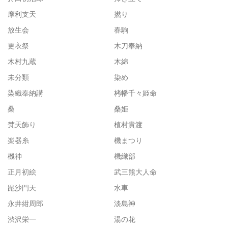
摩利支天
撚り
放生会
春駒
更衣祭
木刀奉納
木村九蔵
木綿
未分類
染め
染織奉納講
栲幡千々姫命
桑
桑姫
梵天飾り
植村貴渡
楽器糸
機まつり
機神
機織部
正月初絵
武三熊大人命
毘沙門天
水車
永井紺周郎
淡島神
渋沢栄一
湯の花