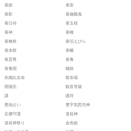
蚕姫
蚕室
蚕影
蚕施餓鬼
蚕日待
蚕玉様
蚕神
蚕種
蚕種祭
蚕箔えびら
蚕糸祭
蚕蛾
蚕霊尊
蚕養
蚕養国
蟻除
衣織比女命
製糸場
西陵氏
観音菩薩
講
護符
豊凶占い
豊宇気毘売神
足腰守護
道祖神
道祖神祭り
金色姫