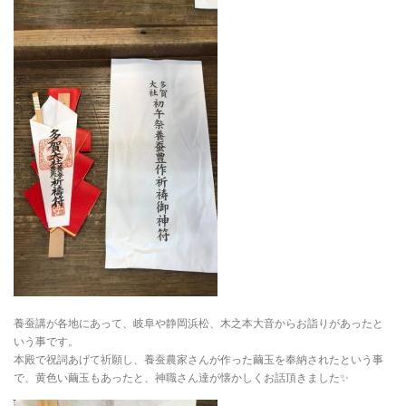
養蚕講が各地にあって、岐阜や静岡浜松、木之本大音からお詣りがあったと
いう事です。
本殿で祝詞あげて祈願し、養蚕農家さんが作った繭玉を奉納されたという事
で、黄色い繭玉もあったと、神職さん達が懐かしくお話頂きました
✨