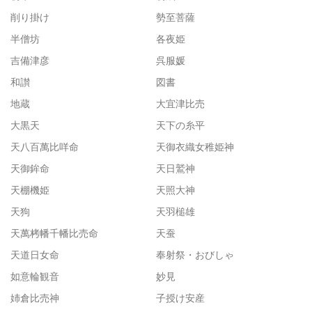
削り掛け
勢至菩薩
半僧坊
各夜姫
吉備津彦
呉服媛
和讃
図書
地蔵
大宜津比売
大黒天
天下の糸平
天八百萬比咩命
天御衣織女稚姫神
天御鉾命
天日鷲神
天棚機姫
天照大神
天狗
天羽槌雄
天萬栲幡千幡比売命
天蚕
天道日女命
奉射祭・おびしゃ
如意輪観音
妙見
姉倉比売神
子授け安産