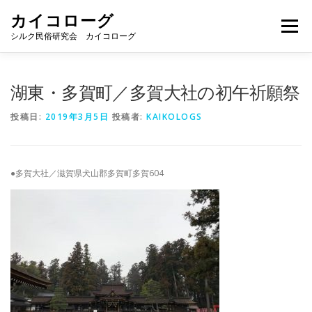
コ
カイコローグ
ン
メニュー
テ
シルク民俗研究会 カイコローグ
ン
ツ
へ
カイコローグの歩み
資料館図書
歳時記
湖東・多賀町／多賀大社の初午祈願祭
ス
キ
投稿日:
2019年3月5日
投稿者:
KAIKOLOGS
ッ
プ
県別事例
ブログ
お問い合わせ
●多賀大社／滋賀県犬山郡多賀町多賀604