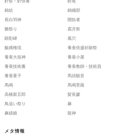
針祭・針供養
鈴尾
錦絵
錦織部
長白羽神
開拓者
雛祭り
霜月祭
顕彰碑
風穴
飯縄権現
養蚕倍盛祈願祭
養蚕大祖神
養蚕小屋
養蚕技術書
養蚕教師・技術員
養蚕童子
馬頭観音
馬鳴
馬鳴菩薩
高橋新五郎
髪長媛
鳥追い祭り
麻
麻績娘
龍神
メタ情報