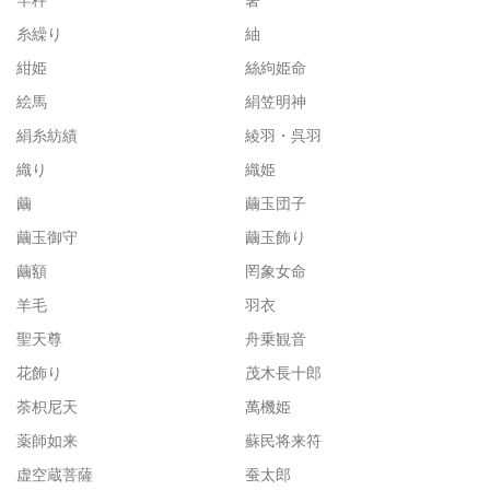
糸繰り
紬
紺姫
絲絇姫命
絵馬
絹笠明神
絹糸紡績
綾羽・呉羽
織り
織姫
繭
繭玉団子
繭玉御守
繭玉飾り
繭額
罔象女命
羊毛
羽衣
聖天尊
舟乗観音
花飾り
茂木長十郎
荼枳尼天
萬機姫
薬師如来
蘇民将来符
虚空蔵菩薩
蚕太郎