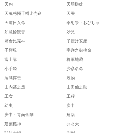
天狗
天羽槌雄
天萬栲幡千幡比売命
天蚕
天道日女命
奉射祭・おびしゃ
如意輪観音
妙見
姉倉比売神
子授け安産
子権現
宇迦之御魂命
富士講
将軍地蔵
小手姫
少彦名命
尾髙惇忠
履物
山内甚之丞
山田仙之助
工女
工程
幼虫
庚申
庚申・青面金剛
建築
建葉槌神
弁財天
弘法大師
彫刻