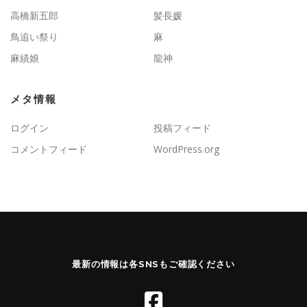
高橋新五郎
髪長媛
鳥追い祭り
麻
麻績娘
龍神
メタ情報
ログイン
投稿フィード
コメントフィード
WordPress.org
最新の情報は各SNSもご確認ください