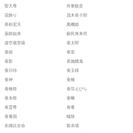
聖天尊
舟乗観音
花飾り
茂木長十郎
荼枳尼天
萬機姫
薬師如来
蘇民将来符
虚空蔵菩薩
蚕太郎
蚕姫
蚕室
蚕影
蚕施餓鬼
蚕日待
蚕玉様
蚕神
蚕種
蚕種祭
蚕箔えびら
蚕糸祭
蚕蛾
蚕霊尊
蚕養
蚕養国
蟻除
衣織比女命
製糸場