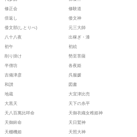
修正会
修験道
倍返し
倭文神
倭文部(しとりべ)
元三大師
八十八夜
出稼ぎ・漆
初午
初絵
削り掛け
勢至菩薩
半僧坊
各夜姫
吉備津彦
呉服媛
和讃
図書
地蔵
大宜津比売
大黒天
天下の糸平
天八百萬比咩命
天御衣織女稚姫神
天御鉾命
天日鷲神
天棚機姫
天照大神