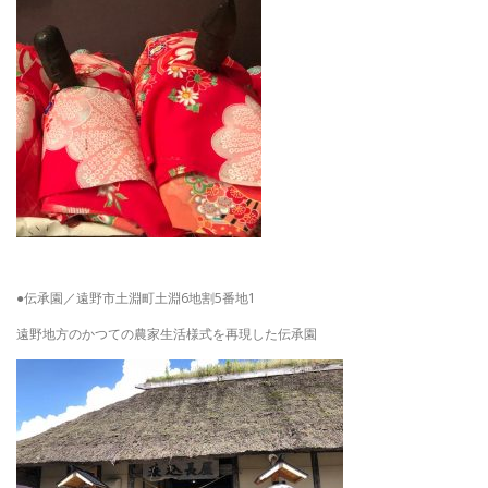
●伝承園／遠野市土淵町土淵6地割5番地1
遠野地方のかつての農家生活様式を再現した伝承園