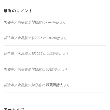
最近のコメント
岡谷市／岡谷蚕糸博物館
に
kaikologs
より
福生市／永昌院大祭2025
に
kaikologs
より
福生市／永昌院大祭2025
に
武蔵野詩人
より
岡谷市／岡谷蚕糸博物館
に
武蔵野詩人
より
福生市／永昌院の節分会
武蔵野詩人
に
より
アーカイブ