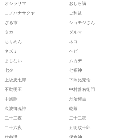
オシラサマ
おしら講
コノハナサクヤ
ご利益
ざる市
ショモジさん
タカ
ダルマ
ちりめん
ネコ
ネズミ
ヘビ
まじない
ムカデ
七夕
七福神
上坂忠七郎
下照比売命
不動明王
中村善右衛門
中風除
丹治梅吉
久波御魂神
乾繭
二十三夜
二十二夜
二十六夜
五明紋十郎
代参講
保食神