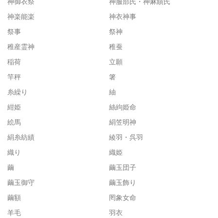
神御衣祭
神服部氏・神麻績氏
神楽能楽
神衣神事
祭事
祭神
稚産霊神
稚蚕
稲荷
立願
竿秤
箸
糸繰り
紬
紺姫
絲絇姫命
絵馬
絹笠明神
絹糸紡績
綾羽・呉羽
織り
織姫
繭
繭玉団子
繭玉御守
繭玉飾り
繭額
罔象女命
羊毛
羽衣