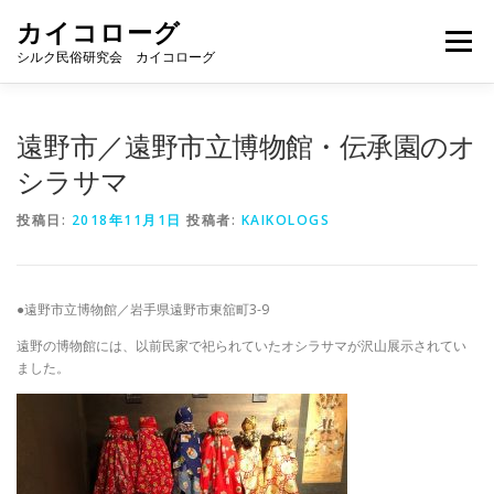
コ
カイコローグ
ン
メニュー
テ
シルク民俗研究会 カイコローグ
ン
ツ
へ
カイコローグの歩み
資料館図書
歳時記
遠野市／遠野市立博物館・伝承園のオ
ス
キ
シラサマ
ッ
プ
県別事例
ブログ
お問い合わせ
投稿日:
2018年11月1日
投稿者:
KAIKOLOGS
●遠野市立博物館／岩手県遠野市東舘町3-9
遠野の博物館には、以前民家で祀られていたオシラサマが沢山展示されてい
ました。