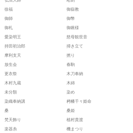
徐福
御嶽教
御師
御幣
御札
御鍬様
愛染明王
慈母観世音
持田初治郎
掃き立て
摩利支天
撚り
放生会
春駒
更衣祭
木刀奉納
木村九蔵
木綿
未分類
染め
染織奉納講
栲幡千々姫命
桑
桑姫
梵天飾り
植村貴渡
楽器糸
機まつり