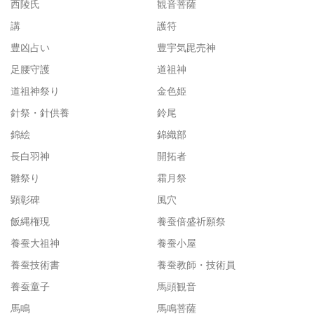
西陵氏
観音菩薩
講
護符
豊凶占い
豊宇気毘売神
足腰守護
道祖神
道祖神祭り
金色姫
針祭・針供養
鈴尾
錦絵
錦織部
長白羽神
開拓者
雛祭り
霜月祭
顕彰碑
風穴
飯縄権現
養蚕倍盛祈願祭
養蚕大祖神
養蚕小屋
養蚕技術書
養蚕教師・技術員
養蚕童子
馬頭観音
馬鳴
馬鳴菩薩