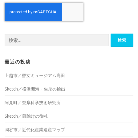
検
索:
最近の投稿
上越市／瞽女ミュージアム高田
Sketch／横浜開港・生糸の輸出
阿見町／蚕糸科学技術研究所
Sketch／鼠除けの御札
岡谷市／近代化産業遺産マップ