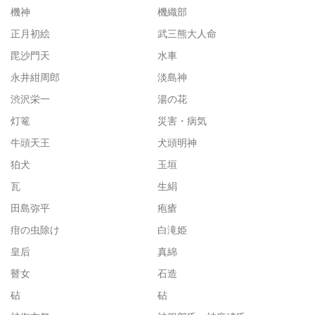
機神
機織部
正月初絵
武三熊大人命
毘沙門天
水車
永井紺周郎
淡島神
渋沢栄一
湯の花
灯篭
災害・病気
牛頭天王
犬頭明神
狛犬
玉垣
瓦
生絹
田島弥平
疱瘡
疳の虫除け
白滝姫
皇后
真綿
瞽女
石造
砧
砧