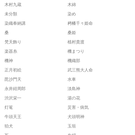
木村九蔵
木綿
未分類
染め
染織奉納講
栲幡千々姫命
桑
桑姫
梵天飾り
植村貴渡
楽器糸
機まつり
機神
機織部
正月初絵
武三熊大人命
毘沙門天
水車
永井紺周郎
淡島神
渋沢栄一
湯の花
灯篭
災害・病気
牛頭天王
犬頭明神
狛犬
玉垣