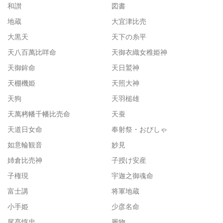
和讃
図書
地蔵
大宜津比売
大黒天
天下の糸平
天八百萬比咩命
天御衣織女稚姫神
天御鉾命
天日鷲神
天棚機姫
天照大神
天狗
天羽槌雄
天萬栲幡千幡比売命
天蚕
天道日女命
奉射祭・おびしゃ
如意輪観音
妙見
姉倉比売神
子授け安産
子権現
宇迦之御魂命
富士講
将軍地蔵
小手姫
少彦名命
尾髙惇忠
履物