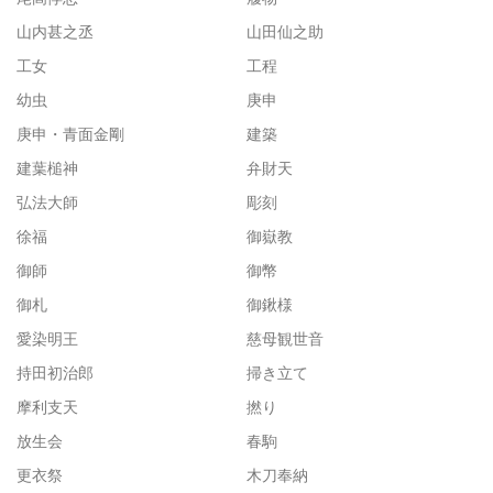
山内甚之丞
山田仙之助
工女
工程
幼虫
庚申
庚申・青面金剛
建築
建葉槌神
弁財天
弘法大師
彫刻
徐福
御嶽教
御師
御幣
御札
御鍬様
愛染明王
慈母観世音
持田初治郎
掃き立て
摩利支天
撚り
放生会
春駒
更衣祭
木刀奉納