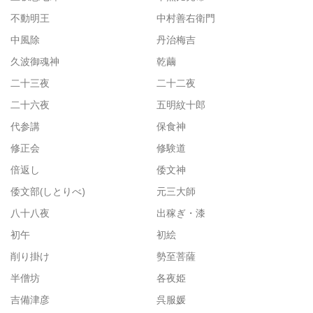
不動明王
中村善右衛門
中風除
丹治梅吉
久波御魂神
乾繭
二十三夜
二十二夜
二十六夜
五明紋十郎
代参講
保食神
修正会
修験道
倍返し
倭文神
倭文部(しとりべ)
元三大師
八十八夜
出稼ぎ・漆
初午
初絵
削り掛け
勢至菩薩
半僧坊
各夜姫
吉備津彦
呉服媛