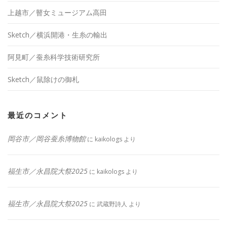
上越市／瞽女ミュージアム高田
Sketch／横浜開港・生糸の輸出
阿見町／蚕糸科学技術研究所
Sketch／鼠除けの御札
最近のコメント
岡谷市／岡谷蚕糸博物館
に
kaikologs
より
福生市／永昌院大祭2025
に
kaikologs
より
福生市／永昌院大祭2025
に
武蔵野詩人
より