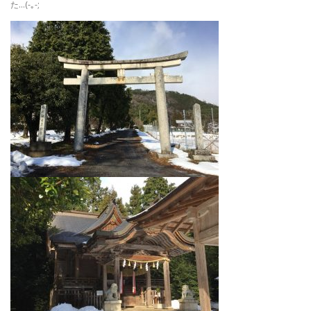
た…(-｡-;