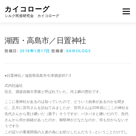
コ
カイコローグ
ン
メニュー
テ
シルク民俗研究会 カイコローグ
ン
ツ
へ
カイコローグの歩み
資料館図書
歳時記
湖西・高島市／日置神社
ス
キ
投稿日:
2018年1月17日
投稿者:
KAIKOLOGS
ッ
プ
県別事例
ブログ
お問い合わせ
●日置神社／滋賀県高島市今津
酒波857-3
式内社論社
往古、酒波岩劔大菩薩と呼ばれていた。河上郷の惣社です。
ここに蚕神社があるのは知っていたので、どういう由来があるのかを聞き
に、正月に宮司さんを訪ねてみましたが、宮司さんは20年前にここの神社を
先代さんから受け継いだ（親子）そうですが、バタバタと継いだので、先代
さんから何か由緒があったのか、御祭神がどなたなのか、何も分からないそ
うです
💦
この辺りの養蚕関係の人達の為にお祀りしたんだろう…ということだけでし