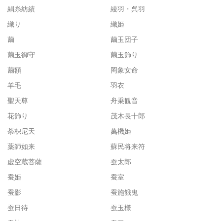
絹糸紡績
綾羽・呉羽
織り
織姫
繭
繭玉団子
繭玉御守
繭玉飾り
繭額
罔象女命
羊毛
羽衣
聖天尊
舟乗観音
花飾り
茂木長十郎
荼枳尼天
萬機姫
薬師如来
蘇民将来符
虚空蔵菩薩
蚕太郎
蚕姫
蚕室
蚕影
蚕施餓鬼
蚕日待
蚕玉様