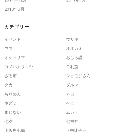
2010年3月
カテゴリー
イベント
ウサギ
ウマ
オオカミ
オシラサマ
おしら講
コノハナサクヤ
ご利益
ざる市
ショモジさん
タカ
ダルマ
ちりめん
ネコ
ネズミ
ヘビ
まじない
ムカデ
七夕
七福神
上坂忠七郎
下照比売命