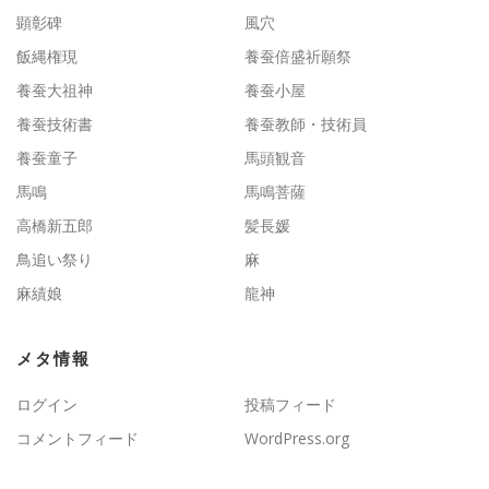
顕彰碑
風穴
飯縄権現
養蚕倍盛祈願祭
養蚕大祖神
養蚕小屋
養蚕技術書
養蚕教師・技術員
養蚕童子
馬頭観音
馬鳴
馬鳴菩薩
高橋新五郎
髪長媛
鳥追い祭り
麻
麻績娘
龍神
メタ情報
ログイン
投稿フィード
コメントフィード
WordPress.org