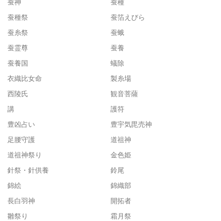
蚕神
蚕種
蚕種祭
蚕箔えびら
蚕糸祭
蚕蛾
蚕霊尊
蚕養
蚕養国
蟻除
衣織比女命
製糸場
西陵氏
観音菩薩
講
護符
豊凶占い
豊宇気毘売神
足腰守護
道祖神
道祖神祭り
金色姫
針祭・針供養
鈴尾
錦絵
錦織部
長白羽神
開拓者
雛祭り
霜月祭