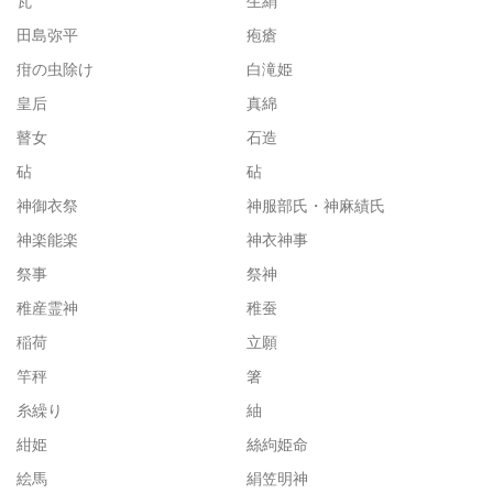
瓦
生絹
田島弥平
疱瘡
疳の虫除け
白滝姫
皇后
真綿
瞽女
石造
砧
砧
神御衣祭
神服部氏・神麻績氏
神楽能楽
神衣神事
祭事
祭神
稚産霊神
稚蚕
稲荷
立願
竿秤
箸
糸繰り
紬
紺姫
絲絇姫命
絵馬
絹笠明神