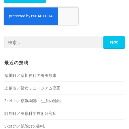
検
索:
最近の投稿
寒川町／寒川神社の養蚕祭事
上越市／瞽女ミュージアム高田
Sketch／横浜開港・生糸の輸出
阿見町／蚕糸科学技術研究所
Sketch／鼠除けの御札