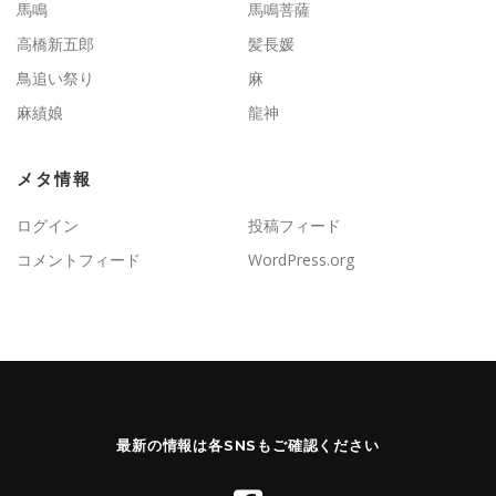
馬鳴
馬鳴菩薩
高橋新五郎
髪長媛
鳥追い祭り
麻
麻績娘
龍神
メタ情報
ログイン
投稿フィード
コメントフィード
WordPress.org
最新の情報は各SNSもご確認ください