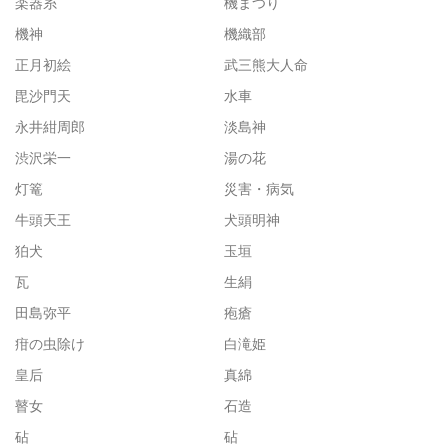
楽器糸
機まつり
機神
機織部
正月初絵
武三熊大人命
毘沙門天
水車
永井紺周郎
淡島神
渋沢栄一
湯の花
灯篭
災害・病気
牛頭天王
犬頭明神
狛犬
玉垣
瓦
生絹
田島弥平
疱瘡
疳の虫除け
白滝姫
皇后
真綿
瞽女
石造
砧
砧