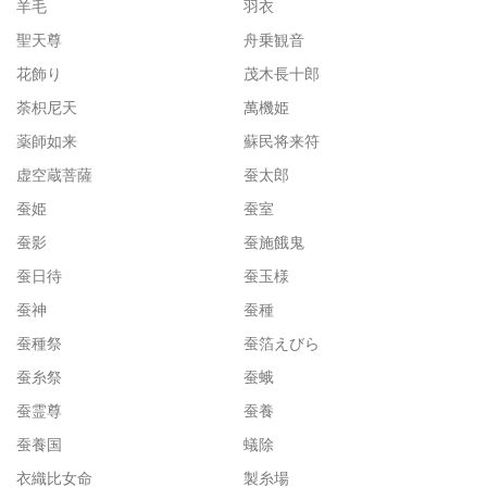
羊毛
羽衣
聖天尊
舟乗観音
花飾り
茂木長十郎
荼枳尼天
萬機姫
薬師如来
蘇民将来符
虚空蔵菩薩
蚕太郎
蚕姫
蚕室
蚕影
蚕施餓鬼
蚕日待
蚕玉様
蚕神
蚕種
蚕種祭
蚕箔えびら
蚕糸祭
蚕蛾
蚕霊尊
蚕養
蚕養国
蟻除
衣織比女命
製糸場