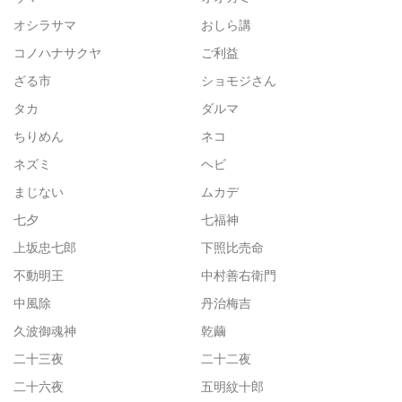
オシラサマ
おしら講
コノハナサクヤ
ご利益
ざる市
ショモジさん
タカ
ダルマ
ちりめん
ネコ
ネズミ
ヘビ
まじない
ムカデ
七夕
七福神
上坂忠七郎
下照比売命
不動明王
中村善右衛門
中風除
丹治梅吉
久波御魂神
乾繭
二十三夜
二十二夜
二十六夜
五明紋十郎