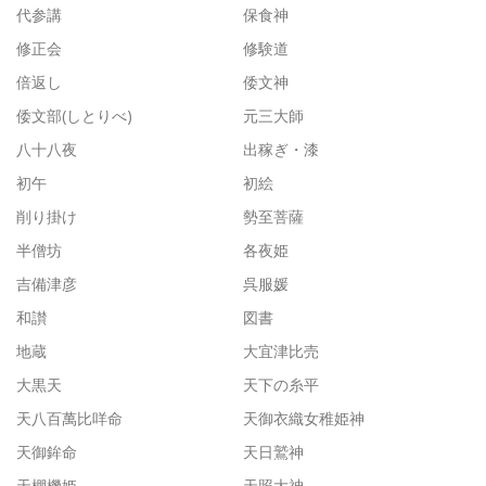
代参講
保食神
修正会
修験道
倍返し
倭文神
倭文部(しとりべ)
元三大師
八十八夜
出稼ぎ・漆
初午
初絵
削り掛け
勢至菩薩
半僧坊
各夜姫
吉備津彦
呉服媛
和讃
図書
地蔵
大宜津比売
大黒天
天下の糸平
天八百萬比咩命
天御衣織女稚姫神
天御鉾命
天日鷲神
天棚機姫
天照大神