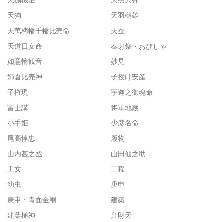
天狗
天羽槌雄
天萬栲幡千幡比売命
天蚕
天道日女命
奉射祭・おびしゃ
如意輪観音
妙見
姉倉比売神
子授け安産
子権現
宇迦之御魂命
富士講
将軍地蔵
小手姫
少彦名命
尾髙惇忠
履物
山内甚之丞
山田仙之助
工女
工程
幼虫
庚申
庚申・青面金剛
建築
建葉槌神
弁財天