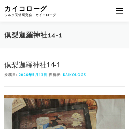
コ
カイコローグ
ン
メニュー
テ
シルク民俗研究会 カイコローグ
ン
ツ
へ
カイコローグの歩み
資料館図書
歳時記
倶梨迦羅神社14-1
ス
キ
ッ
プ
県別事例
ブログ
お問い合わせ
倶梨迦羅神社14-1
投稿日:
2026年5月13日
投稿者:
KAIKOLOGS