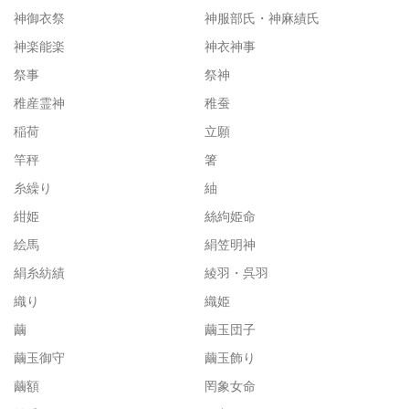
神御衣祭
神服部氏・神麻績氏
神楽能楽
神衣神事
祭事
祭神
稚産霊神
稚蚕
稲荷
立願
竿秤
箸
糸繰り
紬
紺姫
絲絇姫命
絵馬
絹笠明神
絹糸紡績
綾羽・呉羽
織り
織姫
繭
繭玉団子
繭玉御守
繭玉飾り
繭額
罔象女命