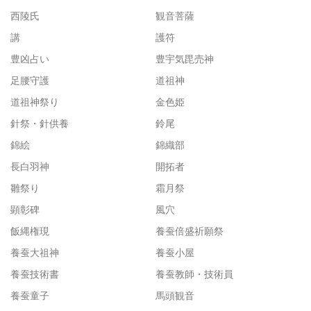
西陵氏
観音菩薩
講
護符
豊凶占い
豊宇気毘売神
足腰守護
道祖神
道祖神祭り
金色姫
針祭・針供養
鈴尾
錦絵
錦織部
長白羽神
開拓者
雛祭り
霜月祭
顕彰碑
風穴
飯縄権現
養蚕倍盛祈願祭
養蚕大祖神
養蚕小屋
養蚕技術書
養蚕教師・技術員
養蚕童子
馬頭観音