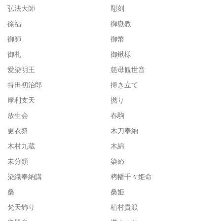
弘法大師
彫刻
徐福
御嶽教
御師
御幣
御札
御鍬様
愛染明王
慈母観世音
持田初治郎
掃き立て
摩利支天
撚り
放生会
春駒
更衣祭
木刀奉納
木村九蔵
木綿
未分類
染め
染織奉納講
栲幡千々姫命
桑
桑姫
梵天飾り
植村貴渡