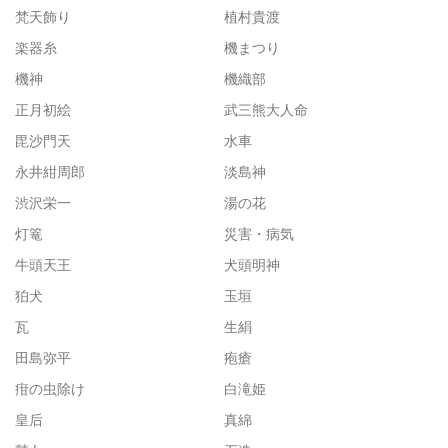
梵天飾り
植村貴渡
楽器糸
機まつり
機神
機織部
正月初絵
武三熊大人命
毘沙門天
水車
永井紺周郎
淡島神
渋沢栄一
湯の花
灯篭
災害・病気
牛頭天王
犬頭明神
狛犬
玉垣
瓦
生絹
田島弥平
疱瘡
疳の虫除け
白滝姫
皇后
真綿