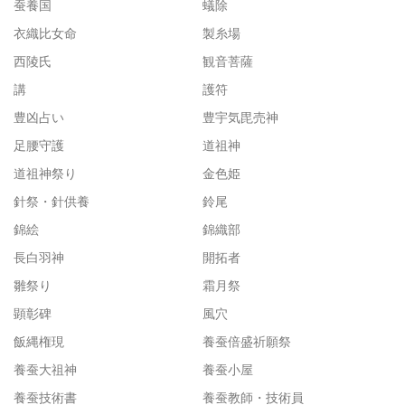
蚕養国
蟻除
衣織比女命
製糸場
西陵氏
観音菩薩
講
護符
豊凶占い
豊宇気毘売神
足腰守護
道祖神
道祖神祭り
金色姫
針祭・針供養
鈴尾
錦絵
錦織部
長白羽神
開拓者
雛祭り
霜月祭
顕彰碑
風穴
飯縄権現
養蚕倍盛祈願祭
養蚕大祖神
養蚕小屋
養蚕技術書
養蚕教師・技術員