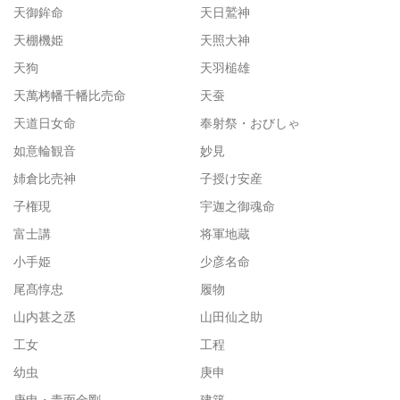
天御鉾命
天日鷲神
天棚機姫
天照大神
天狗
天羽槌雄
天萬栲幡千幡比売命
天蚕
天道日女命
奉射祭・おびしゃ
如意輪観音
妙見
姉倉比売神
子授け安産
子権現
宇迦之御魂命
富士講
将軍地蔵
小手姫
少彦名命
尾髙惇忠
履物
山内甚之丞
山田仙之助
工女
工程
幼虫
庚申
庚申・青面金剛
建築