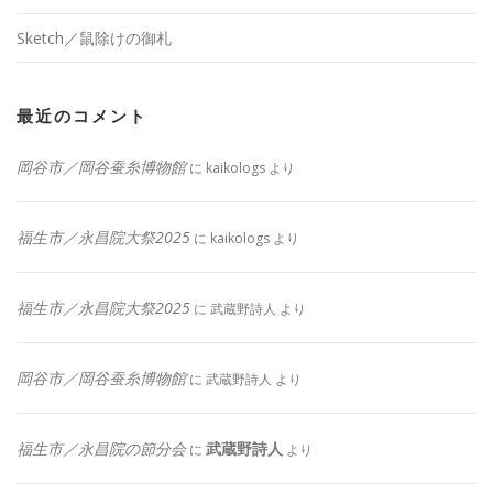
Sketch／鼠除けの御札
最近のコメント
岡谷市／岡谷蚕糸博物館
に
kaikologs
より
福生市／永昌院大祭2025
に
kaikologs
より
福生市／永昌院大祭2025
に
武蔵野詩人
より
岡谷市／岡谷蚕糸博物館
に
武蔵野詩人
より
福生市／永昌院の節分会
武蔵野詩人
に
より