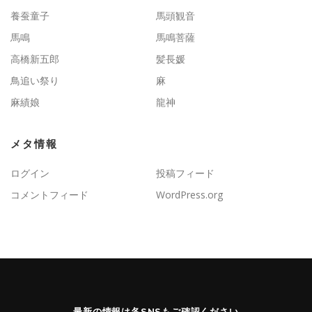
養蚕童子
馬頭観音
馬鳴
馬鳴菩薩
高橋新五郎
髪長媛
鳥追い祭り
麻
麻績娘
龍神
メタ情報
ログイン
投稿フィード
コメントフィード
WordPress.org
最新の情報は各SNSもご確認ください