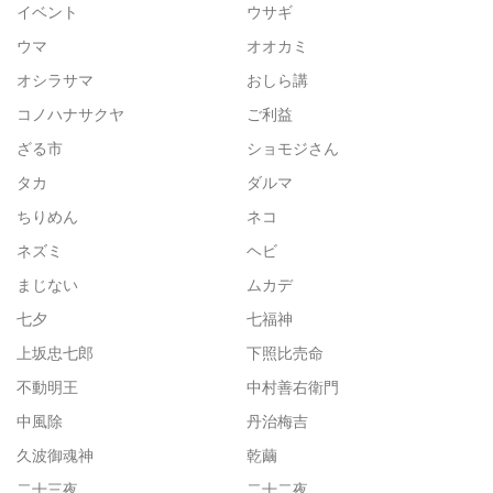
イベント
ウサギ
ウマ
オオカミ
オシラサマ
おしら講
コノハナサクヤ
ご利益
ざる市
ショモジさん
タカ
ダルマ
ちりめん
ネコ
ネズミ
ヘビ
まじない
ムカデ
七夕
七福神
上坂忠七郎
下照比売命
不動明王
中村善右衛門
中風除
丹治梅吉
久波御魂神
乾繭
二十三夜
二十二夜