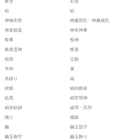
瞽女
石造
砧
砧
神御衣祭
神服部氏・神麻績氏
神楽能楽
神衣神事
祭事
祭神
稚産霊神
稚蚕
稲荷
立願
竿秤
箸
糸繰り
紬
紺姫
絲絇姫命
絵馬
絹笠明神
絹糸紡績
綾羽・呉羽
織り
織姫
繭
繭玉団子
繭玉御守
繭玉飾り