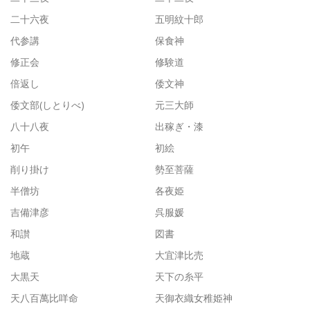
二十六夜
五明紋十郎
代参講
保食神
修正会
修験道
倍返し
倭文神
倭文部(しとりべ)
元三大師
八十八夜
出稼ぎ・漆
初午
初絵
削り掛け
勢至菩薩
半僧坊
各夜姫
吉備津彦
呉服媛
和讃
図書
地蔵
大宜津比売
大黒天
天下の糸平
天八百萬比咩命
天御衣織女稚姫神