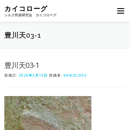
コ
カイコローグ
ン
メニュー
テ
シルク民俗研究会 カイコローグ
ン
ツ
へ
カイコローグの歩み
資料館図書
歳時記
豊川天03-1
ス
キ
ッ
プ
県別事例
ブログ
お問い合わせ
豊川天03-1
投稿日:
2026年3月15日
投稿者:
KAIKOLOGS