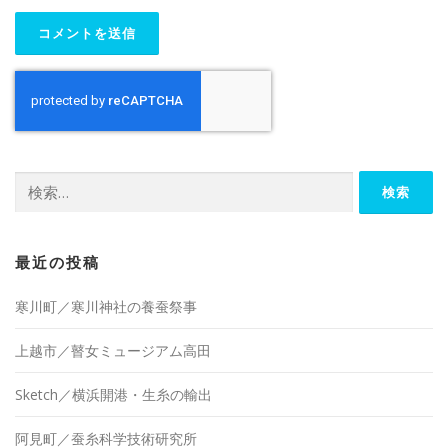
検
索:
最近の投稿
寒川町／寒川神社の養蚕祭事
上越市／瞽女ミュージアム高田
Sketch／横浜開港・生糸の輸出
阿見町／蚕糸科学技術研究所