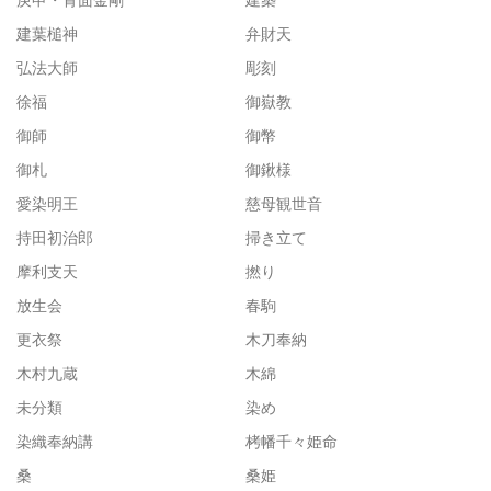
建葉槌神
弁財天
弘法大師
彫刻
徐福
御嶽教
御師
御幣
御札
御鍬様
愛染明王
慈母観世音
持田初治郎
掃き立て
摩利支天
撚り
放生会
春駒
更衣祭
木刀奉納
木村九蔵
木綿
未分類
染め
染織奉納講
栲幡千々姫命
桑
桑姫