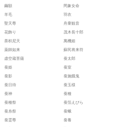
繭額
罔象女命
羊毛
羽衣
聖天尊
舟乗観音
花飾り
茂木長十郎
荼枳尼天
萬機姫
薬師如来
蘇民将来符
虚空蔵菩薩
蚕太郎
蚕姫
蚕室
蚕影
蚕施餓鬼
蚕日待
蚕玉様
蚕神
蚕種
蚕種祭
蚕箔えびら
蚕糸祭
蚕蛾
蚕霊尊
蚕養