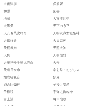
吉備津彦
呉服媛
和讃
図書
地蔵
大宜津比売
大黒天
天下の糸平
天八百萬比咩命
天御衣織女稚姫神
天御鉾命
天日鷲神
天棚機姫
天照大神
天狗
天羽槌雄
天萬栲幡千幡比売命
天蚕
天道日女命
奉射祭・おびしゃ
如意輪観音
妙見
姉倉比売神
子授け安産
子権現
宇迦之御魂命
富士講
将軍地蔵