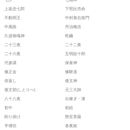
上坂忠七郎
下照比売命
不動明王
中村善右衛門
中風除
丹治梅吉
久波御魂神
乾繭
二十三夜
二十二夜
二十六夜
五明紋十郎
代参講
保食神
修正会
修験道
倍返し
倭文神
倭文部(しとりべ)
元三大師
八十八夜
出稼ぎ・漆
初午
初絵
削り掛け
勢至菩薩
半僧坊
各夜姫