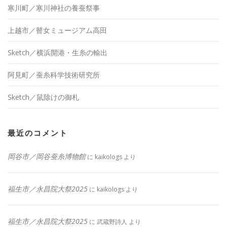
寒川町／寒川神社の養蚕祭事
上越市／瞽女ミュージアム高田
Sketch／横浜開港・生糸の輸出
阿見町／蚕糸科学技術研究所
Sketch／鼠除けの御札
最近のコメント
岡谷市／岡谷蚕糸博物館
に
kaikologs
より
福生市／永昌院大祭2025
に
kaikologs
より
福生市／永昌院大祭2025
に
武蔵野詩人
より