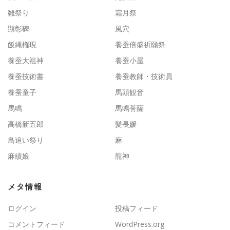
雛祭り
霜月祭
顕彰碑
風穴
飯縄権現
養蚕倍盛祈願祭
養蚕大祖神
養蚕小屋
養蚕技術書
養蚕教師・技術員
養蚕童子
馬頭観音
馬鳴
馬鳴菩薩
高橋新五郎
髪長媛
鳥追い祭り
麻
麻績娘
龍神
メタ情報
ログイン
投稿フィード
コメントフィード
WordPress.org