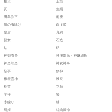
狛犬
玉垣
瓦
生絹
田島弥平
疱瘡
疳の虫除け
白滝姫
皇后
真綿
瞽女
石造
砧
砧
神御衣祭
神服部氏・神麻績氏
神楽能楽
神衣神事
祭事
祭神
稚産霊神
稚蚕
稲荷
立願
竿秤
箸
糸繰り
紬
紺姫
絲絇姫命