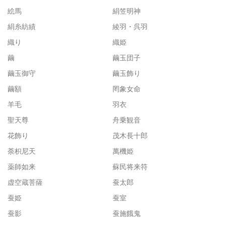
絵馬
絹笠明神
絹糸紡績
綾羽・呉羽
織り
織姫
繭
繭玉団子
繭玉御守
繭玉飾り
繭額
罔象女命
羊毛
羽衣
聖天尊
舟乗観音
花飾り
茂木長十郎
荼枳尼天
萬機姫
薬師如来
蘇民将来符
虚空蔵菩薩
蚕太郎
蚕姫
蚕室
蚕影
蚕施餓鬼