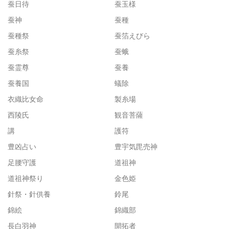
蚕日待
蚕玉様
蚕神
蚕種
蚕種祭
蚕箔えびら
蚕糸祭
蚕蛾
蚕霊尊
蚕養
蚕養国
蟻除
衣織比女命
製糸場
西陵氏
観音菩薩
講
護符
豊凶占い
豊宇気毘売神
足腰守護
道祖神
道祖神祭り
金色姫
針祭・針供養
鈴尾
錦絵
錦織部
長白羽神
開拓者