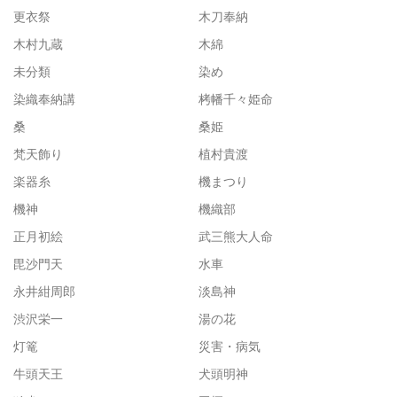
更衣祭
木刀奉納
木村九蔵
木綿
未分類
染め
染織奉納講
栲幡千々姫命
桑
桑姫
梵天飾り
植村貴渡
楽器糸
機まつり
機神
機織部
正月初絵
武三熊大人命
毘沙門天
水車
永井紺周郎
淡島神
渋沢栄一
湯の花
灯篭
災害・病気
牛頭天王
犬頭明神