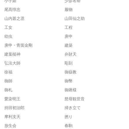
小手姫
少彦名命
尾髙惇忠
履物
山内甚之丞
山田仙之助
工女
工程
幼虫
庚申
庚申・青面金剛
建築
建葉槌神
弁財天
弘法大師
彫刻
徐福
御嶽教
御師
御幣
御札
御鍬様
愛染明王
慈母観世音
持田初治郎
掃き立て
摩利支天
撚り
放生会
春駒