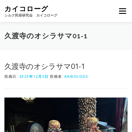
コ
カイコローグ
ン
メニュー
テ
シルク民俗研究会 カイコローグ
ン
ツ
へ
カイコローグの歩み
資料館図書
歳時記
久渡寺のオシラサマ01-1
ス
キ
ッ
プ
県別事例
ブログ
お問い合わせ
久渡寺のオシラサマ01-1
投稿日:
2025年12月5日
投稿者:
KAIKOLOGS