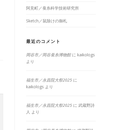
阿見町／蚕糸科学技術研究所
Sketch／鼠除けの御札
最近のコメント
岡谷市／岡谷蚕糸博物館
に
kaikologs
より
福生市／永昌院大祭2025
に
kaikologs
より
福生市／永昌院大祭2025
に
武蔵野詩
人
より