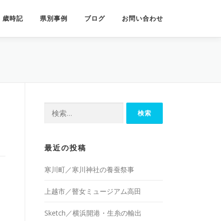
歳時記
県別事例
ブログ
お問い合わせ
検
索:
最近の投稿
寒川町／寒川神社の養蚕祭事
上越市／瞽女ミュージアム高田
Sketch／横浜開港・生糸の輸出