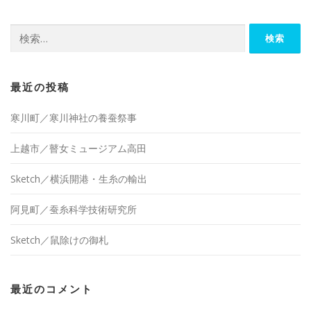
検
索:
最近の投稿
寒川町／寒川神社の養蚕祭事
上越市／瞽女ミュージアム高田
Sketch／横浜開港・生糸の輸出
阿見町／蚕糸科学技術研究所
Sketch／鼠除けの御札
最近のコメント