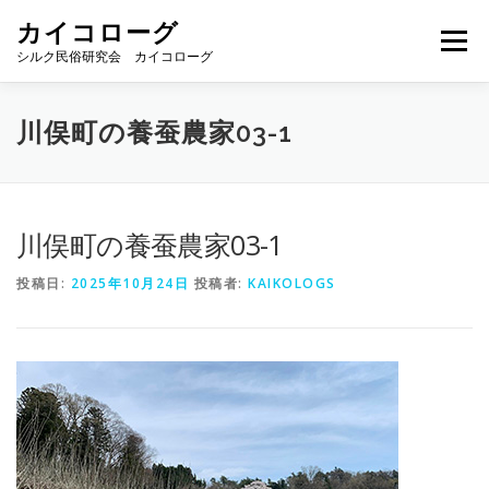
コ
カイコローグ
ン
メニュー
テ
シルク民俗研究会 カイコローグ
ン
ツ
へ
カイコローグの歩み
資料館図書
歳時記
川俣町の養蚕農家03-1
ス
キ
ッ
プ
県別事例
ブログ
お問い合わせ
川俣町の養蚕農家03-1
投稿日:
2025年10月24日
投稿者:
KAIKOLOGS