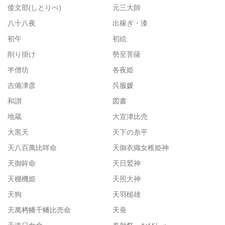
倭文部(しとりべ)
元三大師
八十八夜
出稼ぎ・漆
初午
初絵
削り掛け
勢至菩薩
半僧坊
各夜姫
吉備津彦
呉服媛
和讃
図書
地蔵
大宜津比売
大黒天
天下の糸平
天八百萬比咩命
天御衣織女稚姫神
天御鉾命
天日鷲神
天棚機姫
天照大神
天狗
天羽槌雄
天萬栲幡千幡比売命
天蚕