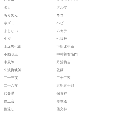
タカ
ダルマ
ちりめん
ネコ
ネズミ
ヘビ
まじない
ムカデ
七夕
七福神
上坂忠七郎
下照比売命
不動明王
中村善右衛門
中風除
丹治梅吉
久波御魂神
乾繭
二十三夜
二十二夜
二十六夜
五明紋十郎
代参講
保食神
修正会
修験道
倍返し
倭文神