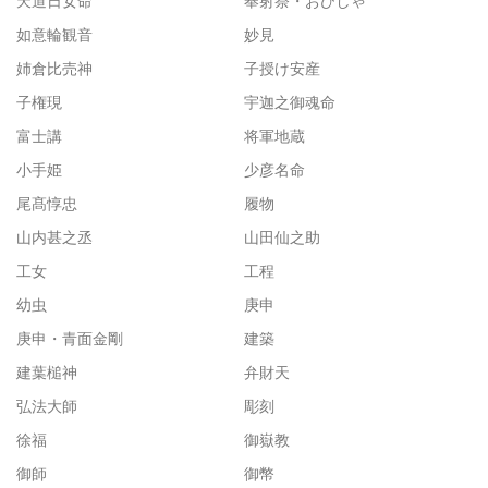
天道日女命
奉射祭・おびしゃ
如意輪観音
妙見
姉倉比売神
子授け安産
子権現
宇迦之御魂命
富士講
将軍地蔵
小手姫
少彦名命
尾髙惇忠
履物
山内甚之丞
山田仙之助
工女
工程
幼虫
庚申
庚申・青面金剛
建築
建葉槌神
弁財天
弘法大師
彫刻
徐福
御嶽教
御師
御幣