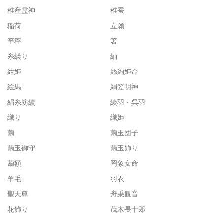
稚産霊神
稚蚕
稲荷
立願
竿秤
箸
糸繰り
紬
紺姫
絲絇姫命
絵馬
絹笠明神
絹糸紡績
綾羽・呉羽
織り
織姫
繭
繭玉団子
繭玉御守
繭玉飾り
繭額
罔象女命
羊毛
羽衣
聖天尊
舟乗観音
花飾り
茂木長十郎