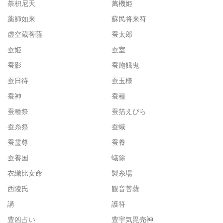
荼枳尼天
萬機姫
薬師如来
蘇民将来符
虚空蔵菩薩
蚕太郎
蚕姫
蚕室
蚕影
蚕施餓鬼
蚕日待
蚕玉様
蚕神
蚕種
蚕種祭
蚕箔えびら
蚕糸祭
蚕蛾
蚕霊尊
蚕養
蚕養国
蟻除
衣織比女命
製糸場
西陵氏
観音菩薩
講
護符
豊凶占い
豊宇気毘売神