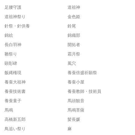
足腰守護
道祖神
道祖神祭り
金色姫
針祭・針供養
鈴尾
錦絵
錦織部
長白羽神
開拓者
雛祭り
霜月祭
顕彰碑
風穴
飯縄権現
養蚕倍盛祈願祭
養蚕大祖神
養蚕小屋
養蚕技術書
養蚕教師・技術員
養蚕童子
馬頭観音
馬鳴
馬鳴菩薩
高橋新五郎
髪長媛
鳥追い祭り
麻