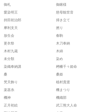
御札
御鍬様
愛染明王
慈母観世音
持田初治郎
掃き立て
摩利支天
撚り
放生会
春駒
更衣祭
木刀奉納
木村九蔵
木綿
未分類
染め
染織奉納講
栲幡千々姫命
桑
桑姫
梵天飾り
植村貴渡
楽器糸
機まつり
機神
機織部
正月初絵
武三熊大人命