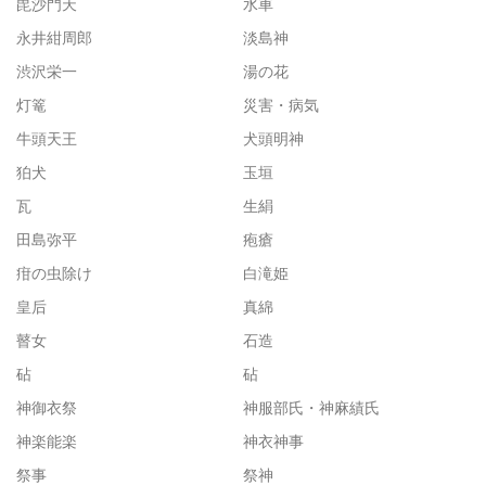
毘沙門天
水車
永井紺周郎
淡島神
渋沢栄一
湯の花
灯篭
災害・病気
牛頭天王
犬頭明神
狛犬
玉垣
瓦
生絹
田島弥平
疱瘡
疳の虫除け
白滝姫
皇后
真綿
瞽女
石造
砧
砧
神御衣祭
神服部氏・神麻績氏
神楽能楽
神衣神事
祭事
祭神