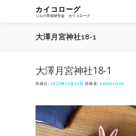
コ
カイコローグ
ン
シルク民俗研究会 カイコローグ
テ
ン
ツ
大澤月宮神社18-1
へ
ス
キ
ッ
プ
大澤月宮神社18-1
投稿日:
2025年10月24日
投稿者:
KAIKOLOGS