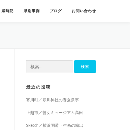
歳時記
県別事例
ブログ
お問い合わせ
検
索:
最近の投稿
寒川町／寒川神社の養蚕祭事
上越市／瞽女ミュージアム高田
Sketch／横浜開港・生糸の輸出