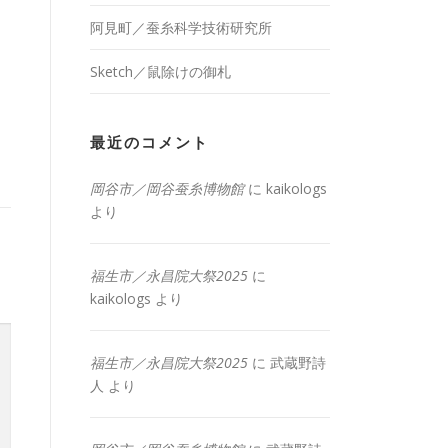
阿見町／蚕糸科学技術研究所
Sketch／鼠除けの御札
最近のコメント
岡谷市／岡谷蚕糸博物館
に
kaikologs
より
福生市／永昌院大祭2025
に
kaikologs
より
福生市／永昌院大祭2025
に
武蔵野詩
人
より