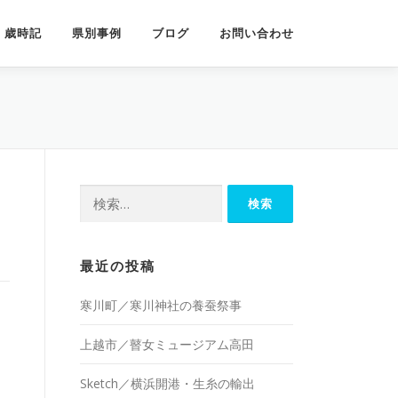
歳時記
県別事例
ブログ
お問い合わせ
検
索:
最近の投稿
寒川町／寒川神社の養蚕祭事
上越市／瞽女ミュージアム高田
Sketch／横浜開港・生糸の輸出