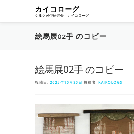
コ
カイコローグ
ン
シルク民俗研究会 カイコローグ
テ
ン
ツ
絵馬展02手 のコピー
へ
ス
キ
ッ
プ
絵馬展02手 のコピー
投稿日:
2025年10月20日
投稿者:
KAIKOLOGS