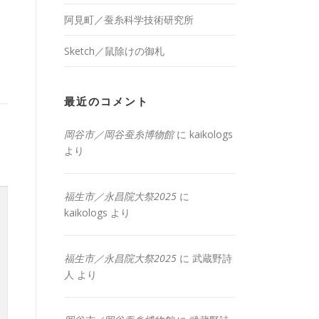
阿見町／蚕糸科学技術研究所
Sketch／鼠除けの御札
最近のコメント
岡谷市／岡谷蚕糸博物館
に
kaikologs
より
福生市／永昌院大祭2025
に
kaikologs
より
福生市／永昌院大祭2025
に
武蔵野詩
人
より