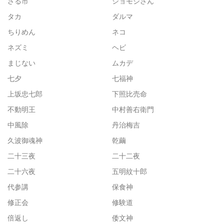
ざる市
ショモジさん
タカ
ダルマ
ちりめん
ネコ
ネズミ
ヘビ
まじない
ムカデ
七夕
七福神
上坂忠七郎
下照比売命
不動明王
中村善右衛門
中風除
丹治梅吉
久波御魂神
乾繭
二十三夜
二十二夜
二十六夜
五明紋十郎
代参講
保食神
修正会
修験道
倍返し
倭文神