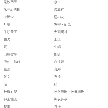
毘沙門天
水車
永井紺周郎
淡島神
渋沢栄一
湯の花
灯篭
災害・病気
牛頭天王
犬頭明神
狛犬
玉垣
瓦
生絹
田島弥平
疱瘡
疳の虫除け
白滝姫
皇后
真綿
瞽女
石造
砧
砧
神御衣祭
神服部氏・神麻績氏
神楽能楽
神衣神事
祭事
祭神