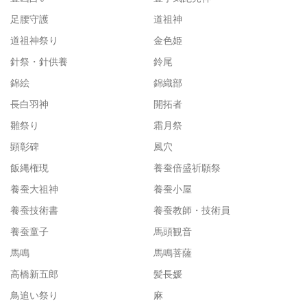
足腰守護
道祖神
道祖神祭り
金色姫
針祭・針供養
鈴尾
錦絵
錦織部
長白羽神
開拓者
雛祭り
霜月祭
顕彰碑
風穴
飯縄権現
養蚕倍盛祈願祭
養蚕大祖神
養蚕小屋
養蚕技術書
養蚕教師・技術員
養蚕童子
馬頭観音
馬鳴
馬鳴菩薩
高橋新五郎
髪長媛
鳥追い祭り
麻