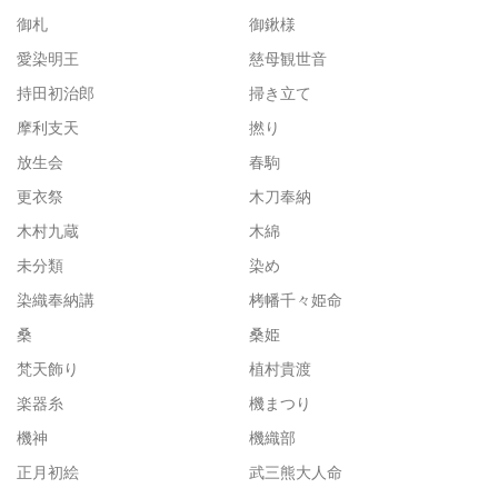
御札
御鍬様
愛染明王
慈母観世音
持田初治郎
掃き立て
摩利支天
撚り
放生会
春駒
更衣祭
木刀奉納
木村九蔵
木綿
未分類
染め
染織奉納講
栲幡千々姫命
桑
桑姫
梵天飾り
植村貴渡
楽器糸
機まつり
機神
機織部
正月初絵
武三熊大人命