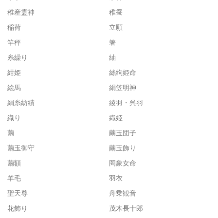
稚産霊神
稚蚕
稲荷
立願
竿秤
箸
糸繰り
紬
紺姫
絲絇姫命
絵馬
絹笠明神
絹糸紡績
綾羽・呉羽
織り
織姫
繭
繭玉団子
繭玉御守
繭玉飾り
繭額
罔象女命
羊毛
羽衣
聖天尊
舟乗観音
花飾り
茂木長十郎