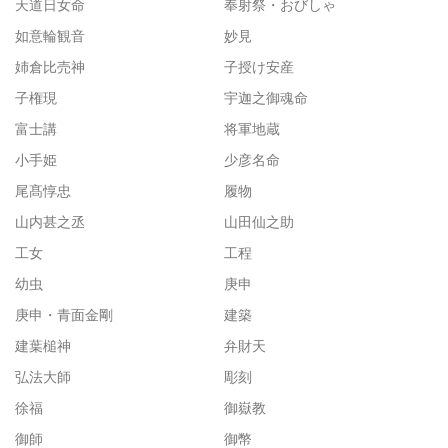
天道日女命
奉射祭・おびしゃ
如意輪観音
妙見
姉倉比売神
子授け安産
子権現
宇迦之御魂命
富士講
将軍地蔵
小手姫
少彦名命
尾髙惇忠
履物
山内甚之丞
山田仙之助
工女
工程
幼虫
庚申
庚申・青面金剛
建築
建葉槌神
弁財天
弘法大師
彫刻
徐福
御嶽教
御師
御幣