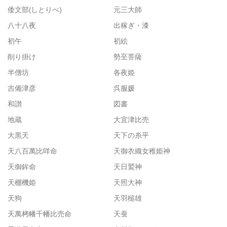
倭文部(しとりべ)
元三大師
八十八夜
出稼ぎ・漆
初午
初絵
削り掛け
勢至菩薩
半僧坊
各夜姫
吉備津彦
呉服媛
和讃
図書
地蔵
大宜津比売
大黒天
天下の糸平
天八百萬比咩命
天御衣織女稚姫神
天御鉾命
天日鷲神
天棚機姫
天照大神
天狗
天羽槌雄
天萬栲幡千幡比売命
天蚕