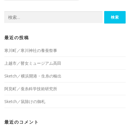
検
索:
最近の投稿
寒川町／寒川神社の養蚕祭事
上越市／瞽女ミュージアム高田
Sketch／横浜開港・生糸の輸出
阿見町／蚕糸科学技術研究所
Sketch／鼠除けの御札
最近のコメント