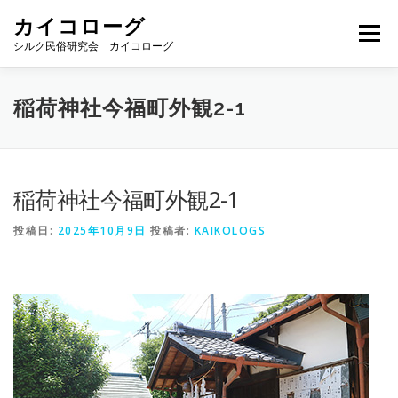
コ
カイコローグ
ン
メニュー
テ
シルク民俗研究会 カイコローグ
ン
ツ
へ
カイコローグの歩み
資料館図書
歳時記
稲荷神社今福町外観2-1
ス
キ
ッ
プ
県別事例
ブログ
お問い合わせ
稲荷神社今福町外観2-1
投稿日:
2025年10月9日
投稿者:
KAIKOLOGS