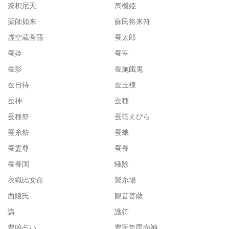
荼枳尼天
萬機姫
薬師如来
蘇民将来符
虚空蔵菩薩
蚕太郎
蚕姫
蚕室
蚕影
蚕施餓鬼
蚕日待
蚕玉様
蚕神
蚕種
蚕種祭
蚕箔えびら
蚕糸祭
蚕蛾
蚕霊尊
蚕養
蚕養国
蟻除
衣織比女命
製糸場
西陵氏
観音菩薩
講
護符
豊凶占い
豊宇気毘売神