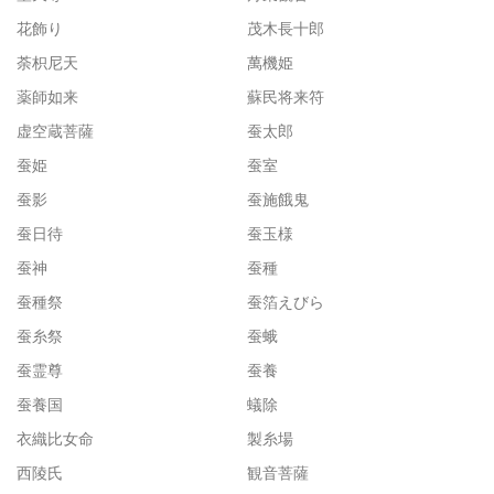
花飾り
茂木長十郎
荼枳尼天
萬機姫
薬師如来
蘇民将来符
虚空蔵菩薩
蚕太郎
蚕姫
蚕室
蚕影
蚕施餓鬼
蚕日待
蚕玉様
蚕神
蚕種
蚕種祭
蚕箔えびら
蚕糸祭
蚕蛾
蚕霊尊
蚕養
蚕養国
蟻除
衣織比女命
製糸場
西陵氏
観音菩薩