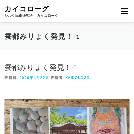
コ
カイコローグ
ン
メニュー
テ
シルク民俗研究会 カイコローグ
ン
ツ
へ
カイコローグの歩み
資料館図書
歳時記
蚕都みりょく発見！-1
ス
キ
ッ
プ
県別事例
ブログ
お問い合わせ
蚕都みりょく発見！-1
投稿日:
2026年4月22日
投稿者:
KAIKOLOGS