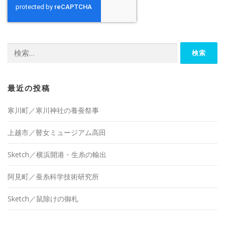
検
索:
最近の投稿
寒川町／寒川神社の養蚕祭事
上越市／瞽女ミュージアム高田
Sketch／横浜開港・生糸の輸出
阿見町／蚕糸科学技術研究所
Sketch／鼠除けの御札