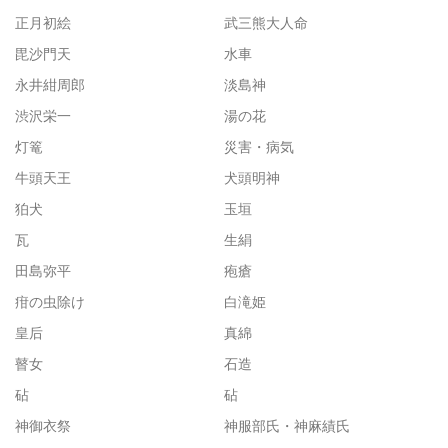
正月初絵
武三熊大人命
毘沙門天
水車
永井紺周郎
淡島神
渋沢栄一
湯の花
灯篭
災害・病気
牛頭天王
犬頭明神
狛犬
玉垣
瓦
生絹
田島弥平
疱瘡
疳の虫除け
白滝姫
皇后
真綿
瞽女
石造
砧
砧
神御衣祭
神服部氏・神麻績氏