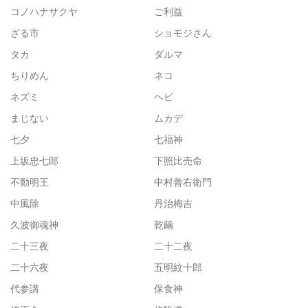
コノハナサクヤ
ご利益
ざる市
ショモジさん
タカ
ダルマ
ちりめん
ネコ
ネズミ
ヘビ
まじない
ムカデ
七夕
七福神
上坂忠七郎
下照比売命
不動明王
中村善右衛門
中風除
丹治梅吉
久波御魂神
乾繭
二十三夜
二十二夜
二十六夜
五明紋十郎
代参講
保食神