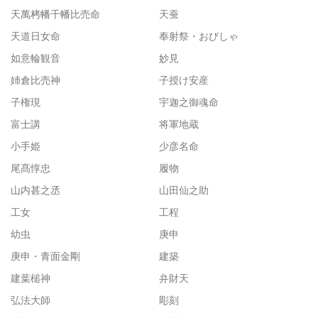
天萬栲幡千幡比売命
天蚕
天道日女命
奉射祭・おびしゃ
如意輪観音
妙見
姉倉比売神
子授け安産
子権現
宇迦之御魂命
富士講
将軍地蔵
小手姫
少彦名命
尾髙惇忠
履物
山内甚之丞
山田仙之助
工女
工程
幼虫
庚申
庚申・青面金剛
建築
建葉槌神
弁財天
弘法大師
彫刻