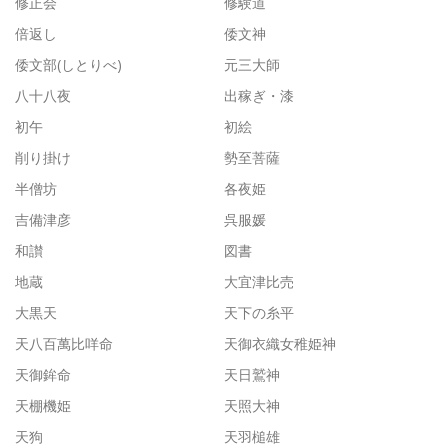
修正会
修験道
倍返し
倭文神
倭文部(しとりべ)
元三大師
八十八夜
出稼ぎ・漆
初午
初絵
削り掛け
勢至菩薩
半僧坊
各夜姫
吉備津彦
呉服媛
和讃
図書
地蔵
大宜津比売
大黒天
天下の糸平
天八百萬比咩命
天御衣織女稚姫神
天御鉾命
天日鷲神
天棚機姫
天照大神
天狗
天羽槌雄