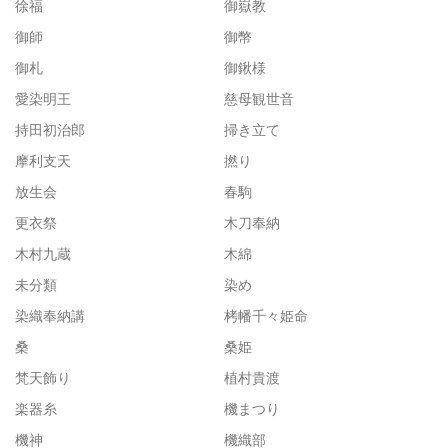
徐福
御嶽教
御師
御幣
御札
御鍬様
愛染明王
慈母観世音
持田初治郎
掃き立て
摩利支天
撚り
放生会
春駒
更衣祭
木刀奉納
木村九蔵
木綿
未分類
染め
染織奉納講
栲幡千々姫命
桑
桑姫
梵天飾り
植村貴渡
楽器糸
機まつり
機神
機織部