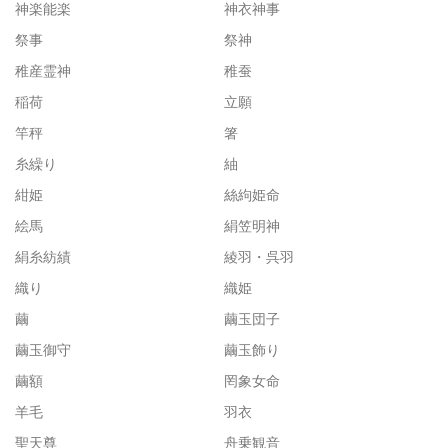
神楽能楽
神衣神事
祭事
祭神
稚産霊神
稚蚕
稲荷
立願
竿秤
箸
糸繰り
紬
紺姫
絲絇姫命
絵馬
絹笠明神
絹糸紡績
綾羽・呉羽
織り
織姫
繭
繭玉団子
繭玉御守
繭玉飾り
繭額
罔象女命
羊毛
羽衣
聖天尊
舟乗観音