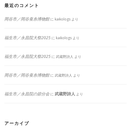
最近のコメント
岡谷市／岡谷蚕糸博物館
に
kaikologs
より
福生市／永昌院大祭2025
に
kaikologs
より
福生市／永昌院大祭2025
に
武蔵野詩人
より
岡谷市／岡谷蚕糸博物館
に
武蔵野詩人
より
福生市／永昌院の節分会
武蔵野詩人
に
より
アーカイブ