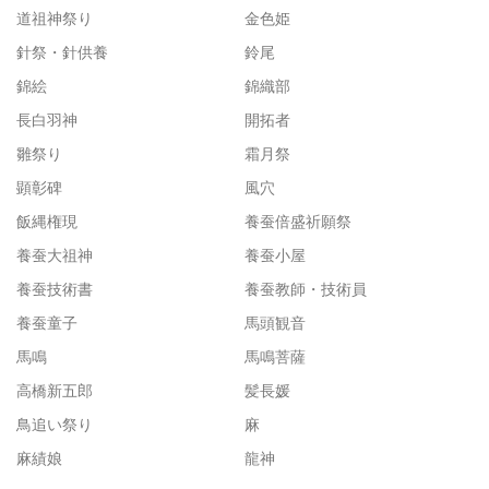
道祖神祭り
金色姫
針祭・針供養
鈴尾
錦絵
錦織部
長白羽神
開拓者
雛祭り
霜月祭
顕彰碑
風穴
飯縄権現
養蚕倍盛祈願祭
養蚕大祖神
養蚕小屋
養蚕技術書
養蚕教師・技術員
養蚕童子
馬頭観音
馬鳴
馬鳴菩薩
高橋新五郎
髪長媛
鳥追い祭り
麻
麻績娘
龍神