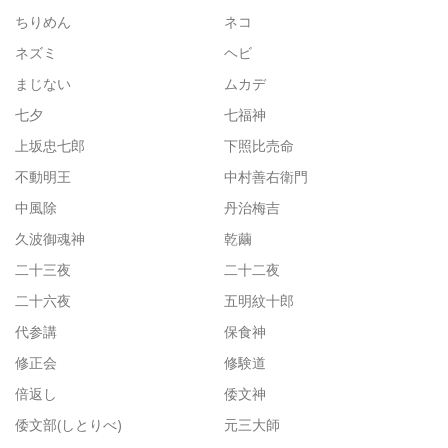
ちりめん
ネコ
ネズミ
ヘビ
まじない
ムカデ
七夕
七福神
上坂忠七郎
下照比売命
不動明王
中村善右衛門
中風除
丹治梅吉
久波御魂神
乾繭
二十三夜
二十二夜
二十六夜
五明紋十郎
代参講
保食神
修正会
修験道
倍返し
倭文神
倭文部(しとりべ)
元三大師