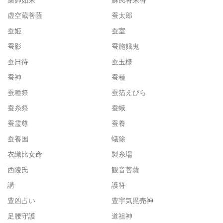
虚空蔵菩薩
蚕太郎
蚕姫
蚕室
蚕影
蚕施餓鬼
蚕日待
蚕玉様
蚕神
蚕種
蚕種祭
蚕箔えびら
蚕糸祭
蚕蛾
蚕霊尊
蚕養
蚕養国
蟻除
衣織比女命
製糸場
西陵氏
観音菩薩
講
護符
豊凶占い
豊宇気毘売神
足腰守護
道祖神