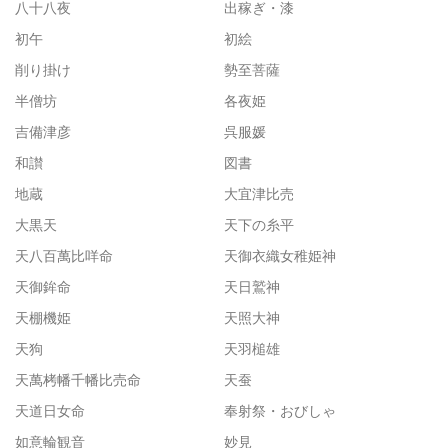
八十八夜
出稼ぎ・漆
初午
初絵
削り掛け
勢至菩薩
半僧坊
各夜姫
吉備津彦
呉服媛
和讃
図書
地蔵
大宜津比売
大黒天
天下の糸平
天八百萬比咩命
天御衣織女稚姫神
天御鉾命
天日鷲神
天棚機姫
天照大神
天狗
天羽槌雄
天萬栲幡千幡比売命
天蚕
天道日女命
奉射祭・おびしゃ
如意輪観音
妙見