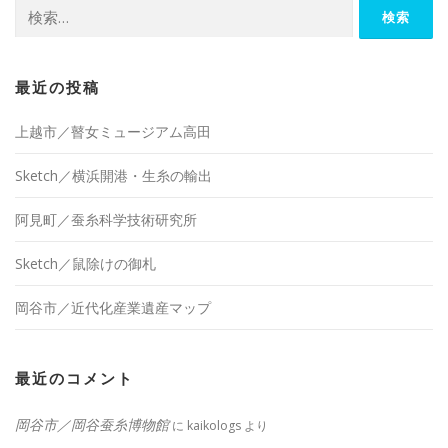
検
索:
最近の投稿
上越市／瞽女ミュージアム高田
Sketch／横浜開港・生糸の輸出
阿見町／蚕糸科学技術研究所
Sketch／鼠除けの御札
岡谷市／近代化産業遺産マップ
最近のコメント
岡谷市／岡谷蚕糸博物館
に
kaikologs
より