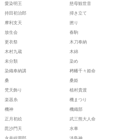
愛染明王
慈母観世音
持田初治郎
掃き立て
摩利支天
撚り
放生会
春駒
更衣祭
木刀奉納
木村九蔵
木綿
未分類
染め
染織奉納講
栲幡千々姫命
桑
桑姫
梵天飾り
植村貴渡
楽器糸
機まつり
機神
機織部
正月初絵
武三熊大人命
毘沙門天
水車
永井紺周郎
淡島神