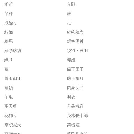
稲荷
立願
竿秤
箸
糸繰り
紬
紺姫
絲絇姫命
絵馬
絹笠明神
絹糸紡績
綾羽・呉羽
織り
織姫
繭
繭玉団子
繭玉御守
繭玉飾り
繭額
罔象女命
羊毛
羽衣
聖天尊
舟乗観音
花飾り
茂木長十郎
荼枳尼天
萬機姫
薬師如来
蘇民将来符