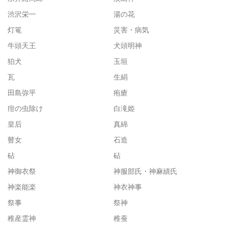
渋沢栄一
湯の花
灯篭
災害・病気
牛頭天王
犬頭明神
狛犬
玉垣
瓦
生絹
田島弥平
疱瘡
疳の虫除け
白滝姫
皇后
真綿
瞽女
石造
砧
砧
神御衣祭
神服部氏・神麻績氏
神楽能楽
神衣神事
祭事
祭神
稚産霊神
稚蚕