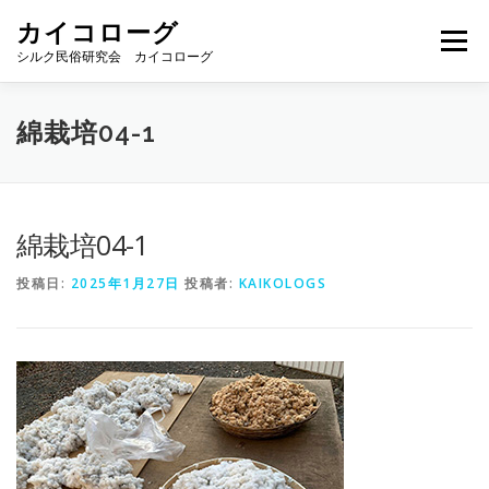
コ
カイコローグ
ン
メニュー
テ
シルク民俗研究会 カイコローグ
ン
ツ
へ
カイコローグの歩み
資料館図書
歳時記
綿栽培04-1
ス
キ
ッ
プ
県別事例
ブログ
お問い合わせ
綿栽培04-1
投稿日:
2025年1月27日
投稿者:
KAIKOLOGS