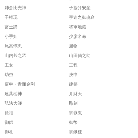
姉倉比売神
子授け安産
子権現
宇迦之御魂命
富士講
将軍地蔵
小手姫
少彦名命
尾髙惇忠
履物
山内甚之丞
山田仙之助
工女
工程
幼虫
庚申
庚申・青面金剛
建築
建葉槌神
弁財天
弘法大師
彫刻
徐福
御嶽教
御師
御幣
御札
御鍬様