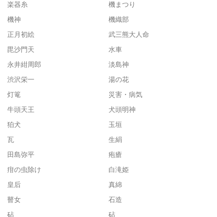
楽器糸
機まつり
機神
機織部
正月初絵
武三熊大人命
毘沙門天
水車
永井紺周郎
淡島神
渋沢栄一
湯の花
灯篭
災害・病気
牛頭天王
犬頭明神
狛犬
玉垣
瓦
生絹
田島弥平
疱瘡
疳の虫除け
白滝姫
皇后
真綿
瞽女
石造
砧
砧