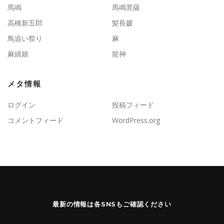
馬鳴
馬鳴菩薩
高橋新五郎
髪長媛
鳥追い祭り
麻
麻績娘
龍神
メタ情報
ログイン
投稿フィード
コメントフィード
WordPress.org
最新の情報は各SNSもご確認ください