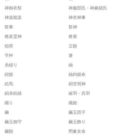
神御衣祭
神服部氏・神麻績氏
神楽能楽
神衣神事
祭事
祭神
稚産霊神
稚蚕
稲荷
立願
竿秤
箸
糸繰り
紬
紺姫
絲絇姫命
絵馬
絹笠明神
絹糸紡績
綾羽・呉羽
織り
織姫
繭
繭玉団子
繭玉御守
繭玉飾り
繭額
罔象女命