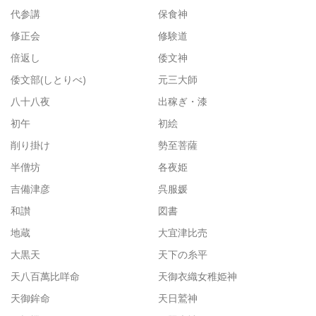
代参講
保食神
修正会
修験道
倍返し
倭文神
倭文部(しとりべ)
元三大師
八十八夜
出稼ぎ・漆
初午
初絵
削り掛け
勢至菩薩
半僧坊
各夜姫
吉備津彦
呉服媛
和讃
図書
地蔵
大宜津比売
大黒天
天下の糸平
天八百萬比咩命
天御衣織女稚姫神
天御鉾命
天日鷲神