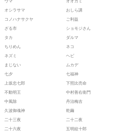
ウマ
オオカミ
オシラサマ
おしら講
コノハナサクヤ
ご利益
ざる市
ショモジさん
タカ
ダルマ
ちりめん
ネコ
ネズミ
ヘビ
まじない
ムカデ
七夕
七福神
上坂忠七郎
下照比売命
不動明王
中村善右衛門
中風除
丹治梅吉
久波御魂神
乾繭
二十三夜
二十二夜
二十六夜
五明紋十郎