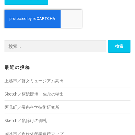
検
索:
最近の投稿
上越市／瞽女ミュージアム高田
Sketch／横浜開港・生糸の輸出
阿見町／蚕糸科学技術研究所
Sketch／鼠除けの御札
岡谷市／近代化産業遺産マップ