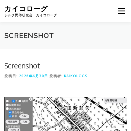
コ
カイコローグ
ン
メニュー
テ
シルク民俗研究会 カイコローグ
ン
ツ
へ
カイコローグの歩み
資料館図書
歳時記
SCREENSHOT
ス
キ
ッ
プ
県別事例
ブログ
お問い合わせ
Screenshot
投稿日:
2026年6月30日
投稿者:
KAIKOLOGS