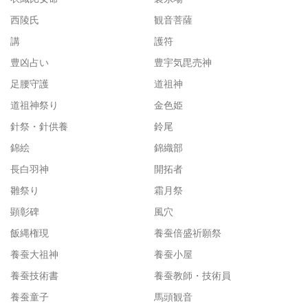
西陵氏
観音菩薩
講
護符
豊凶占い
豊宇気毘売神
足腰守護
道祖神
道祖神祭り
金色姫
針祭・針供養
鈴尾
錦絵
錦織部
長白羽神
開拓者
雛祭り
霜月祭
顕彰碑
風穴
飯縄権現
養蚕倍盛祈願祭
養蚕大祖神
養蚕小屋
養蚕技術書
養蚕教師・技術員
養蚕童子
馬頭観音