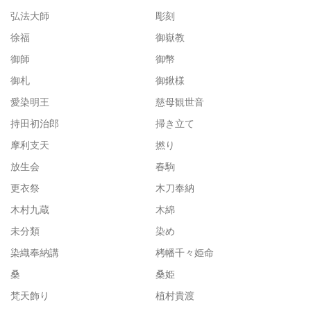
弘法大師
彫刻
徐福
御嶽教
御師
御幣
御札
御鍬様
愛染明王
慈母観世音
持田初治郎
掃き立て
摩利支天
撚り
放生会
春駒
更衣祭
木刀奉納
木村九蔵
木綿
未分類
染め
染織奉納講
栲幡千々姫命
桑
桑姫
梵天飾り
植村貴渡