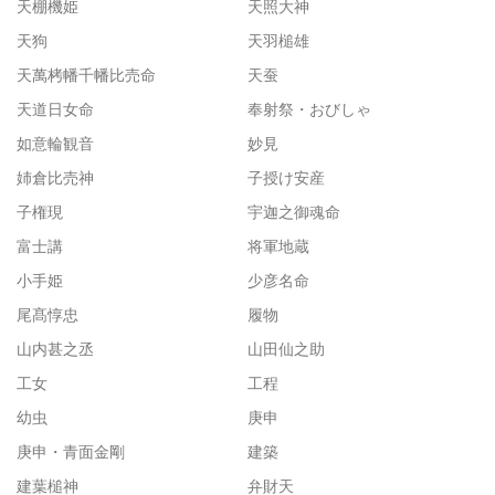
天棚機姫
天照大神
天狗
天羽槌雄
天萬栲幡千幡比売命
天蚕
天道日女命
奉射祭・おびしゃ
如意輪観音
妙見
姉倉比売神
子授け安産
子権現
宇迦之御魂命
富士講
将軍地蔵
小手姫
少彦名命
尾髙惇忠
履物
山内甚之丞
山田仙之助
工女
工程
幼虫
庚申
庚申・青面金剛
建築
建葉槌神
弁財天