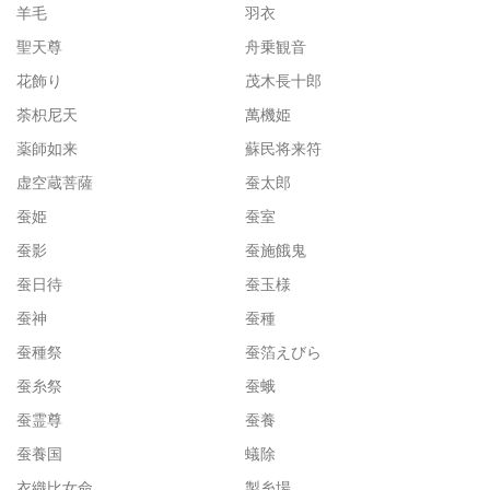
羊毛
羽衣
聖天尊
舟乗観音
花飾り
茂木長十郎
荼枳尼天
萬機姫
薬師如来
蘇民将来符
虚空蔵菩薩
蚕太郎
蚕姫
蚕室
蚕影
蚕施餓鬼
蚕日待
蚕玉様
蚕神
蚕種
蚕種祭
蚕箔えびら
蚕糸祭
蚕蛾
蚕霊尊
蚕養
蚕養国
蟻除
衣織比女命
製糸場