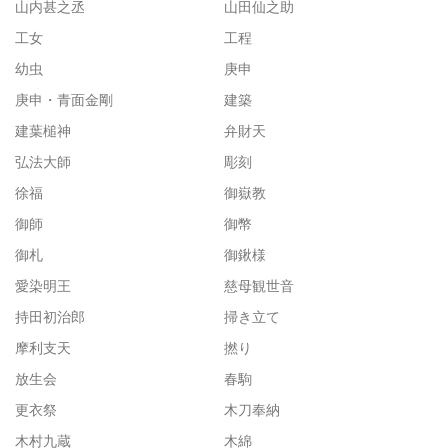
山内甚之丞
山田仙之助
工女
工程
幼虫
庚申
庚申・青面金剛
建築
建葉槌神
弁財天
弘法大師
彫刻
徐福
御嶽教
御師
御幣
御札
御鍬様
愛染明王
慈母観世音
持田初治郎
掃き立て
摩利支天
撚り
放生会
春駒
更衣祭
木刀奉納
木村九蔵
木綿