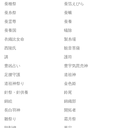
蚕種祭
蚕箔えびら
蚕糸祭
蚕蛾
蚕霊尊
蚕養
蚕養国
蟻除
衣織比女命
製糸場
西陵氏
観音菩薩
講
護符
豊凶占い
豊宇気毘売神
足腰守護
道祖神
道祖神祭り
金色姫
針祭・針供養
鈴尾
錦絵
錦織部
長白羽神
開拓者
雛祭り
霜月祭
顕彰碑
風穴