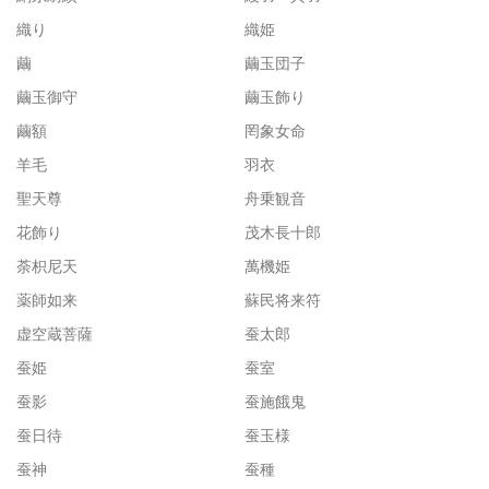
織り
織姫
繭
繭玉団子
繭玉御守
繭玉飾り
繭額
罔象女命
羊毛
羽衣
聖天尊
舟乗観音
花飾り
茂木長十郎
荼枳尼天
萬機姫
薬師如来
蘇民将来符
虚空蔵菩薩
蚕太郎
蚕姫
蚕室
蚕影
蚕施餓鬼
蚕日待
蚕玉様
蚕神
蚕種