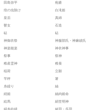
田島弥平
疱瘡
疳の虫除け
白滝姫
皇后
真綿
瞽女
石造
砧
砧
神御衣祭
神服部氏・神麻績氏
神楽能楽
神衣神事
祭事
祭神
稚産霊神
稚蚕
稲荷
立願
竿秤
箸
糸繰り
紬
紺姫
絲絇姫命
絵馬
絹笠明神
絹糸紡績
綾羽・呉羽