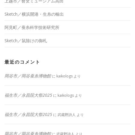
上越市／瞽女ミュージアム高田
Sketch／横浜開港・生糸の輸出
阿見町／蚕糸科学技術研究所
Sketch／鼠除けの御札
最近のコメント
岡谷市／岡谷蚕糸博物館
に
kaikologs
より
福生市／永昌院大祭2025
に
kaikologs
より
福生市／永昌院大祭2025
に
武蔵野詩人
より
岡谷市／岡谷蚕糸博物館
に
武蔵野詩人
より