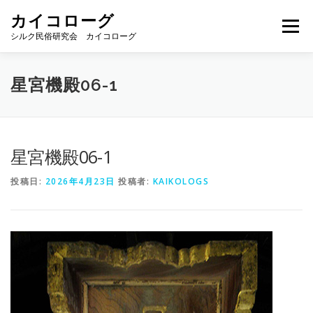
コ
カイコローグ
ン
メニュー
テ
シルク民俗研究会 カイコローグ
ン
ツ
へ
カイコローグの歩み
資料館図書
歳時記
星宮機殿06-1
ス
キ
ッ
プ
県別事例
ブログ
お問い合わせ
星宮機殿06-1
投稿日:
2026年4月23日
投稿者:
KAIKOLOGS