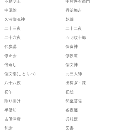
不動明王
中村善右衛門
中風除
丹治梅吉
久波御魂神
乾繭
二十三夜
二十二夜
二十六夜
五明紋十郎
代参講
保食神
修正会
修験道
倍返し
倭文神
倭文部(しとりべ)
元三大師
八十八夜
出稼ぎ・漆
初午
初絵
削り掛け
勢至菩薩
半僧坊
各夜姫
吉備津彦
呉服媛
和讃
図書