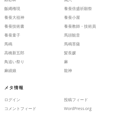
飯縄権現
養蚕倍盛祈願祭
養蚕大祖神
養蚕小屋
養蚕技術書
養蚕教師・技術員
養蚕童子
馬頭観音
馬鳴
馬鳴菩薩
高橋新五郎
髪長媛
鳥追い祭り
麻
麻績娘
龍神
メタ情報
ログイン
投稿フィード
コメントフィード
WordPress.org