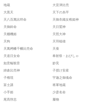
地蔵
大宜津比売
大黒天
天下の糸平
天八百萬比咩命
天御衣織女稚姫神
天御鉾命
天日鷲神
天棚機姫
天照大神
天狗
天羽槌雄
天萬栲幡千幡比売命
天蚕
天道日女命
奉射祭・おびしゃ
如意輪観音
妙見
姉倉比売神
子授け安産
子権現
宇迦之御魂命
富士講
将軍地蔵
小手姫
少彦名命
尾髙惇忠
履物