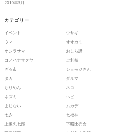
2010年3月
カテゴリー
イベント
ウサギ
ウマ
オオカミ
オシラサマ
おしら講
コノハナサクヤ
ご利益
ざる市
ショモジさん
タカ
ダルマ
ちりめん
ネコ
ネズミ
ヘビ
まじない
ムカデ
七夕
七福神
上坂忠七郎
下照比売命