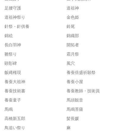
足腰守護
道祖神
道祖神祭り
金色姫
針祭・針供養
鈴尾
錦絵
錦織部
長白羽神
開拓者
雛祭り
霜月祭
顕彰碑
風穴
飯縄権現
養蚕倍盛祈願祭
養蚕大祖神
養蚕小屋
養蚕技術書
養蚕教師・技術員
養蚕童子
馬頭観音
馬鳴
馬鳴菩薩
高橋新五郎
髪長媛
鳥追い祭り
麻