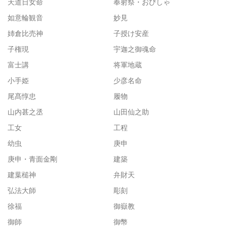
天道日女命
奉射祭・おびしゃ
如意輪観音
妙見
姉倉比売神
子授け安産
子権現
宇迦之御魂命
富士講
将軍地蔵
小手姫
少彦名命
尾髙惇忠
履物
山内甚之丞
山田仙之助
工女
工程
幼虫
庚申
庚申・青面金剛
建築
建葉槌神
弁財天
弘法大師
彫刻
徐福
御嶽教
御師
御幣