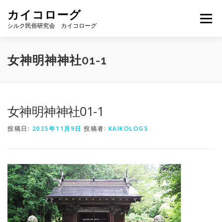
コ
カイコローグ
ン
メニュー
テ
シルク民俗研究会 カイコローグ
ン
ツ
へ
カイコローグの歩み
資料館図書
歳時記
女神明神神社01-1
ス
キ
ッ
プ
県別事例
ブログ
お問い合わせ
女神明神神社01-1
投稿日:
2025年11月9日
投稿者:
KAIKOLOGS