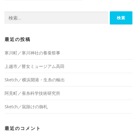
検
索:
最近の投稿
寒川町／寒川神社の養蚕祭事
上越市／瞽女ミュージアム高田
Sketch／横浜開港・生糸の輸出
阿見町／蚕糸科学技術研究所
Sketch／鼠除けの御札
最近のコメント