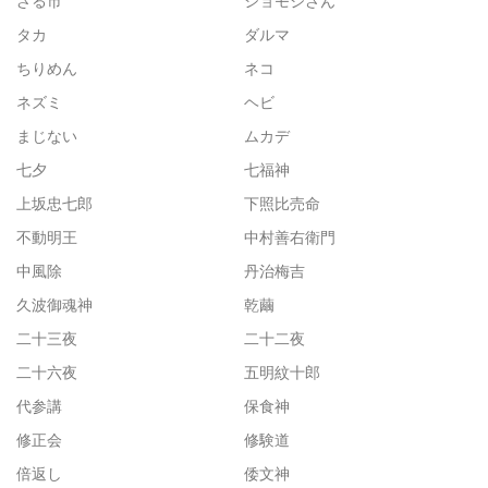
ざる市
ショモジさん
タカ
ダルマ
ちりめん
ネコ
ネズミ
ヘビ
まじない
ムカデ
七夕
七福神
上坂忠七郎
下照比売命
不動明王
中村善右衛門
中風除
丹治梅吉
久波御魂神
乾繭
二十三夜
二十二夜
二十六夜
五明紋十郎
代参講
保食神
修正会
修験道
倍返し
倭文神