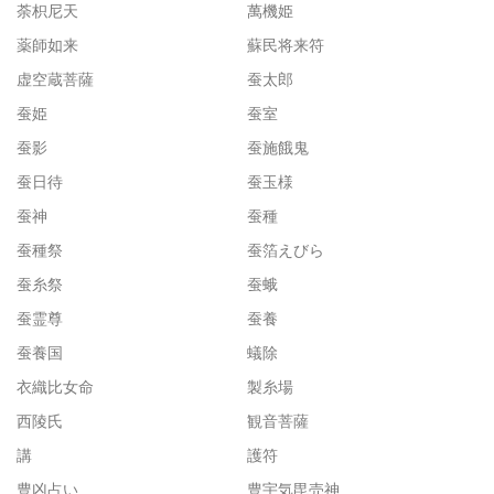
荼枳尼天
萬機姫
薬師如来
蘇民将来符
虚空蔵菩薩
蚕太郎
蚕姫
蚕室
蚕影
蚕施餓鬼
蚕日待
蚕玉様
蚕神
蚕種
蚕種祭
蚕箔えびら
蚕糸祭
蚕蛾
蚕霊尊
蚕養
蚕養国
蟻除
衣織比女命
製糸場
西陵氏
観音菩薩
講
護符
豊凶占い
豊宇気毘売神