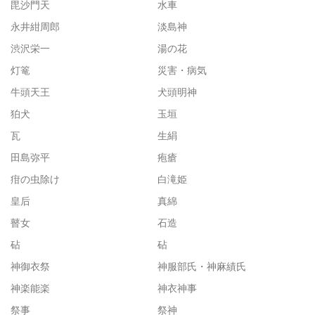
毘沙門天
水車
永井紺周郎
淡島神
渋沢栄一
湯の花
灯篭
災害・病気
牛頭天王
犬頭明神
狛犬
玉垣
瓦
生絹
田島弥平
疱瘡
疳の虫除け
白滝姫
皇后
真綿
瞽女
石造
砧
砧
神御衣祭
神服部氏・神麻績氏
神楽能楽
神衣神事
祭事
祭神