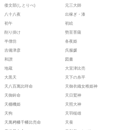
倭文部(しとりべ)
元三大師
八十八夜
出稼ぎ・漆
初午
初絵
削り掛け
勢至菩薩
半僧坊
各夜姫
吉備津彦
呉服媛
和讃
図書
地蔵
大宜津比売
大黒天
天下の糸平
天八百萬比咩命
天御衣織女稚姫神
天御鉾命
天日鷲神
天棚機姫
天照大神
天狗
天羽槌雄
天萬栲幡千幡比売命
天蚕