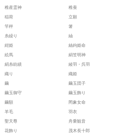
稚産霊神
稚蚕
稲荷
立願
竿秤
箸
糸繰り
紬
紺姫
絲絇姫命
絵馬
絹笠明神
絹糸紡績
綾羽・呉羽
織り
織姫
繭
繭玉団子
繭玉御守
繭玉飾り
繭額
罔象女命
羊毛
羽衣
聖天尊
舟乗観音
花飾り
茂木長十郎