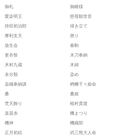
御札
御鍬様
愛染明王
慈母観世音
持田初治郎
掃き立て
摩利支天
撚り
放生会
春駒
更衣祭
木刀奉納
木村九蔵
木綿
未分類
染め
染織奉納講
栲幡千々姫命
桑
桑姫
梵天飾り
植村貴渡
楽器糸
機まつり
機神
機織部
正月初絵
武三熊大人命