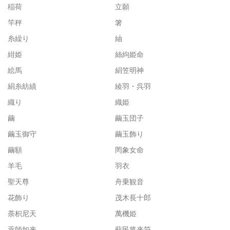
稲荷
立願
竿秤
箸
糸繰り
紬
紺姫
絲絇姫命
絵馬
絹笠明神
絹糸紡績
綾羽・呉羽
織り
織姫
繭
繭玉団子
繭玉御守
繭玉飾り
繭額
罔象女命
羊毛
羽衣
聖天尊
舟乗観音
花飾り
茂木長十郎
荼枳尼天
萬機姫
薬師如来
蘇民将来符