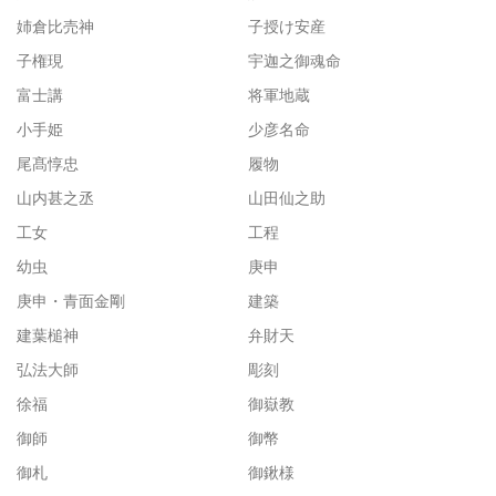
姉倉比売神
子授け安産
子権現
宇迦之御魂命
富士講
将軍地蔵
小手姫
少彦名命
尾髙惇忠
履物
山内甚之丞
山田仙之助
工女
工程
幼虫
庚申
庚申・青面金剛
建築
建葉槌神
弁財天
弘法大師
彫刻
徐福
御嶽教
御師
御幣
御札
御鍬様