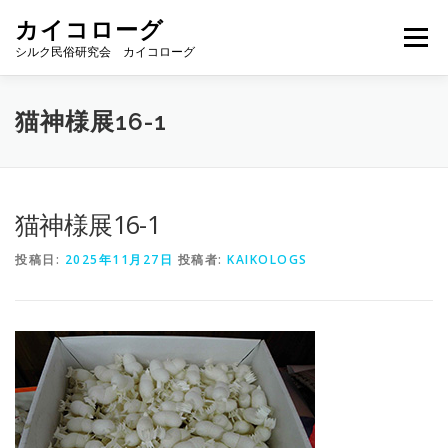
コ
カイコローグ
ン
メニュー
テ
シルク民俗研究会 カイコローグ
ン
ツ
へ
カイコローグの歩み
資料館図書
歳時記
猫神様展16-1
ス
キ
ッ
プ
県別事例
ブログ
お問い合わせ
猫神様展16-1
投稿日:
2025年11月27日
投稿者:
KAIKOLOGS