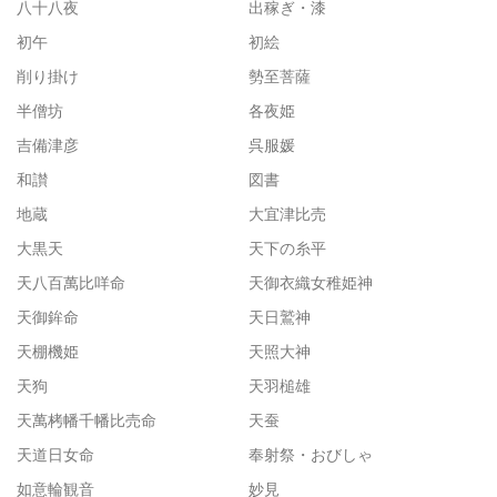
八十八夜
出稼ぎ・漆
初午
初絵
削り掛け
勢至菩薩
半僧坊
各夜姫
吉備津彦
呉服媛
和讃
図書
地蔵
大宜津比売
大黒天
天下の糸平
天八百萬比咩命
天御衣織女稚姫神
天御鉾命
天日鷲神
天棚機姫
天照大神
天狗
天羽槌雄
天萬栲幡千幡比売命
天蚕
天道日女命
奉射祭・おびしゃ
如意輪観音
妙見