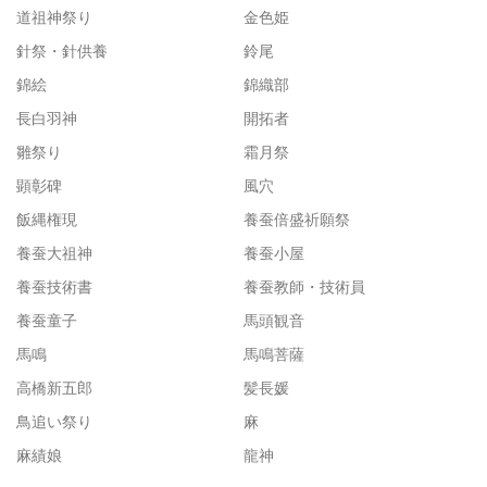
道祖神祭り
金色姫
針祭・針供養
鈴尾
錦絵
錦織部
長白羽神
開拓者
雛祭り
霜月祭
顕彰碑
風穴
飯縄権現
養蚕倍盛祈願祭
養蚕大祖神
養蚕小屋
養蚕技術書
養蚕教師・技術員
養蚕童子
馬頭観音
馬鳴
馬鳴菩薩
高橋新五郎
髪長媛
鳥追い祭り
麻
麻績娘
龍神