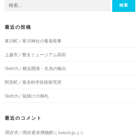
検
索:
最近の投稿
寒川町／寒川神社の養蚕祭事
上越市／瞽女ミュージアム高田
Sketch／横浜開港・生糸の輸出
阿見町／蚕糸科学技術研究所
Sketch／鼠除けの御札
最近のコメント
岡谷市／岡谷蚕糸博物館
に
kaikologs
より