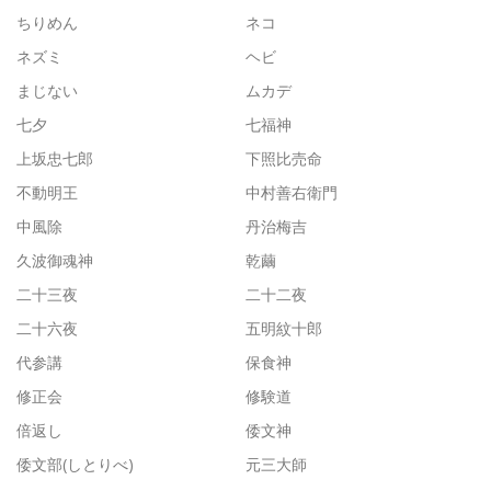
ちりめん
ネコ
ネズミ
ヘビ
まじない
ムカデ
七夕
七福神
上坂忠七郎
下照比売命
不動明王
中村善右衛門
中風除
丹治梅吉
久波御魂神
乾繭
二十三夜
二十二夜
二十六夜
五明紋十郎
代参講
保食神
修正会
修験道
倍返し
倭文神
倭文部(しとりべ)
元三大師