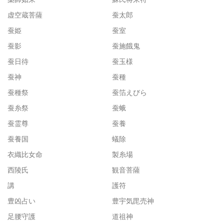
虚空蔵菩薩
蚕太郎
蚕姫
蚕室
蚕影
蚕施餓鬼
蚕日待
蚕玉様
蚕神
蚕種
蚕種祭
蚕箔えびら
蚕糸祭
蚕蛾
蚕霊尊
蚕養
蚕養国
蟻除
衣織比女命
製糸場
西陵氏
観音菩薩
講
護符
豊凶占い
豊宇気毘売神
足腰守護
道祖神