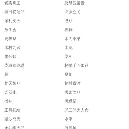
愛染明王
慈母観世音
持田初治郎
掃き立て
摩利支天
撚り
放生会
春駒
更衣祭
木刀奉納
木村九蔵
木綿
未分類
染め
染織奉納講
栲幡千々姫命
桑
桑姫
梵天飾り
植村貴渡
楽器糸
機まつり
機神
機織部
正月初絵
武三熊大人命
毘沙門天
水車
永井紺周郎
淡島神