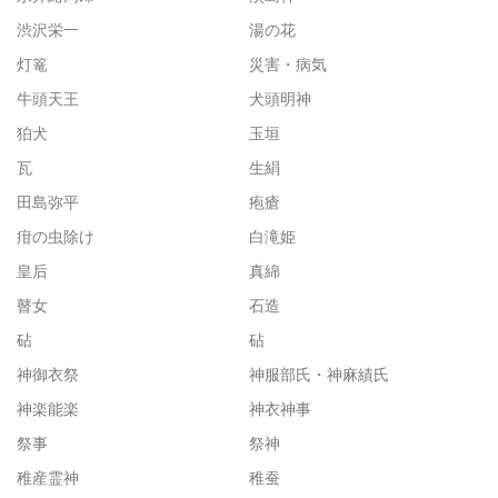
渋沢栄一
湯の花
灯篭
災害・病気
牛頭天王
犬頭明神
狛犬
玉垣
瓦
生絹
田島弥平
疱瘡
疳の虫除け
白滝姫
皇后
真綿
瞽女
石造
砧
砧
神御衣祭
神服部氏・神麻績氏
神楽能楽
神衣神事
祭事
祭神
稚産霊神
稚蚕