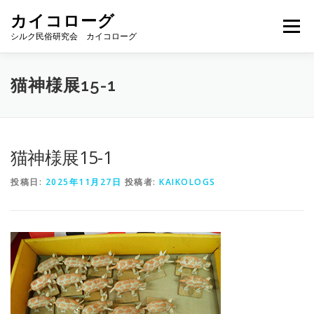
コ
カイコローグ
ン
メニュー
テ
シルク民俗研究会 カイコローグ
ン
ツ
へ
カイコローグの歩み
資料館図書
歳時記
猫神様展15-1
ス
キ
ッ
プ
県別事例
ブログ
お問い合わせ
猫神様展15-1
投稿日:
2025年11月27日
投稿者:
KAIKOLOGS