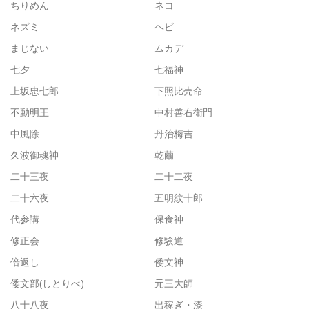
ちりめん
ネコ
ネズミ
ヘビ
まじない
ムカデ
七夕
七福神
上坂忠七郎
下照比売命
不動明王
中村善右衛門
中風除
丹治梅吉
久波御魂神
乾繭
二十三夜
二十二夜
二十六夜
五明紋十郎
代参講
保食神
修正会
修験道
倍返し
倭文神
倭文部(しとりべ)
元三大師
八十八夜
出稼ぎ・漆