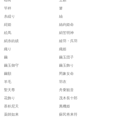
竿秤
箸
糸繰り
紬
紺姫
絲絇姫命
絵馬
絹笠明神
絹糸紡績
綾羽・呉羽
織り
織姫
繭
繭玉団子
繭玉御守
繭玉飾り
繭額
罔象女命
羊毛
羽衣
聖天尊
舟乗観音
花飾り
茂木長十郎
荼枳尼天
萬機姫
薬師如来
蘇民将来符