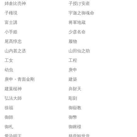
姉倉比売神
子授け安産
子権現
宇迦之御魂命
富士講
将軍地蔵
小手姫
少彦名命
尾髙惇忠
履物
山内甚之丞
山田仙之助
工女
工程
幼虫
庚申
庚申・青面金剛
建築
建葉槌神
弁財天
弘法大師
彫刻
徐福
御嶽教
御師
御幣
御札
御鍬様
愛染明王
慈母観世音