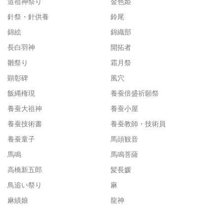
道祖神祭り
金色姫
針祭・針供養
鈴尾
錦絵
錦織部
長白羽神
開拓者
雛祭り
霜月祭
顕彰碑
風穴
飯縄権現
養蚕倍盛祈願祭
養蚕大祖神
養蚕小屋
養蚕技術書
養蚕教師・技術員
養蚕童子
馬頭観音
馬鳴
馬鳴菩薩
高橋新五郎
髪長媛
鳥追い祭り
麻
麻績娘
龍神