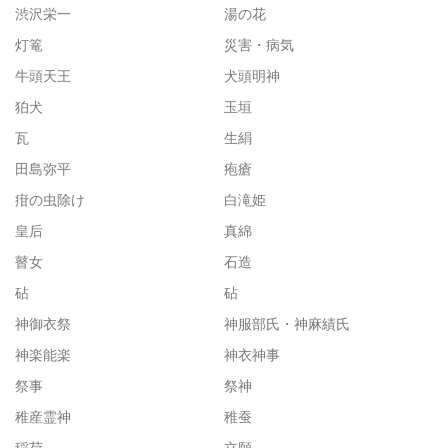
渋沢栄一
湯の花
灯篭
災害・病気
牛頭天王
犬頭明神
狛犬
玉垣
瓦
生絹
田島弥平
疱瘡
疳の虫除け
白滝姫
皇后
真綿
瞽女
石造
砧
砧
神御衣祭
神服部氏・神麻績氏
神楽能楽
神衣神事
祭事
祭神
稚産霊神
稚蚕
稲荷
立願