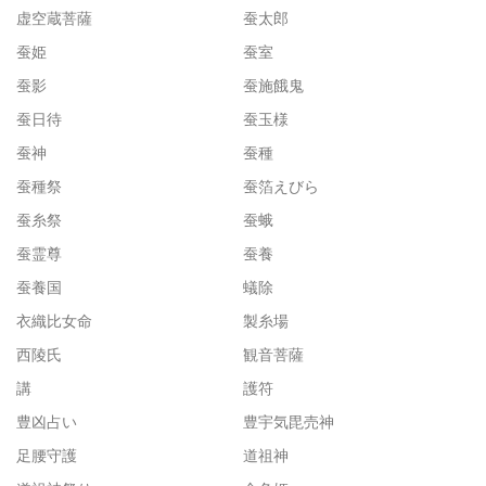
虚空蔵菩薩
蚕太郎
蚕姫
蚕室
蚕影
蚕施餓鬼
蚕日待
蚕玉様
蚕神
蚕種
蚕種祭
蚕箔えびら
蚕糸祭
蚕蛾
蚕霊尊
蚕養
蚕養国
蟻除
衣織比女命
製糸場
西陵氏
観音菩薩
講
護符
豊凶占い
豊宇気毘売神
足腰守護
道祖神