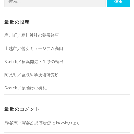
索:
最近の投稿
寒川町／寒川神社の養蚕祭事
上越市／瞽女ミュージアム高田
Sketch／横浜開港・生糸の輸出
阿見町／蚕糸科学技術研究所
Sketch／鼠除けの御札
最近のコメント
岡谷市／岡谷蚕糸博物館
に
kaikologs
より