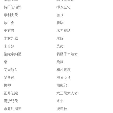
持田初治郎
掃き立て
摩利支天
撚り
放生会
春駒
更衣祭
木刀奉納
木村九蔵
木綿
未分類
染め
染織奉納講
栲幡千々姫命
桑
桑姫
梵天飾り
植村貴渡
楽器糸
機まつり
機神
機織部
正月初絵
武三熊大人命
毘沙門天
水車
永井紺周郎
淡島神