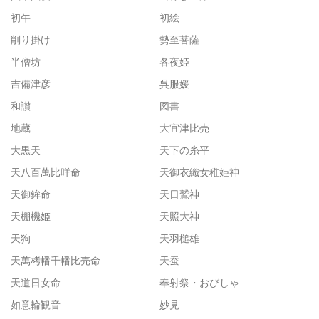
初午
初絵
削り掛け
勢至菩薩
半僧坊
各夜姫
吉備津彦
呉服媛
和讃
図書
地蔵
大宜津比売
大黒天
天下の糸平
天八百萬比咩命
天御衣織女稚姫神
天御鉾命
天日鷲神
天棚機姫
天照大神
天狗
天羽槌雄
天萬栲幡千幡比売命
天蚕
天道日女命
奉射祭・おびしゃ
如意輪観音
妙見