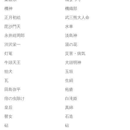
機神
機織部
正月初絵
武三熊大人命
毘沙門天
水車
永井紺周郎
淡島神
渋沢栄一
湯の花
灯篭
災害・病気
牛頭天王
犬頭明神
狛犬
玉垣
瓦
生絹
田島弥平
疱瘡
疳の虫除け
白滝姫
皇后
真綿
瞽女
石造
砧
砧