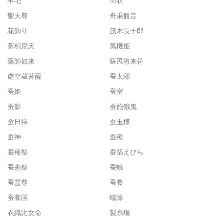
羊毛
羽衣
聖天尊
舟乗観音
花飾り
茂木長十郎
荼枳尼天
萬機姫
薬師如来
蘇民将来符
虚空蔵菩薩
蚕太郎
蚕姫
蚕室
蚕影
蚕施餓鬼
蚕日待
蚕玉様
蚕神
蚕種
蚕種祭
蚕箔えびら
蚕糸祭
蚕蛾
蚕霊尊
蚕養
蚕養国
蟻除
衣織比女命
製糸場