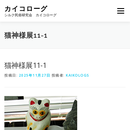
コ
カイコローグ
ン
メニュー
テ
シルク民俗研究会 カイコローグ
ン
ツ
へ
カイコローグの歩み
資料館図書
歳時記
猫神様展11-1
ス
キ
ッ
プ
県別事例
ブログ
お問い合わせ
猫神様展11-1
投稿日:
2025年11月27日
投稿者:
KAIKOLOGS