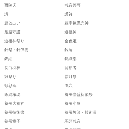
西陵氏
観音菩薩
講
護符
豊凶占い
豊宇気毘売神
足腰守護
道祖神
道祖神祭り
金色姫
針祭・針供養
鈴尾
錦絵
錦織部
長白羽神
開拓者
雛祭り
霜月祭
顕彰碑
風穴
飯縄権現
養蚕倍盛祈願祭
養蚕大祖神
養蚕小屋
養蚕技術書
養蚕教師・技術員
養蚕童子
馬頭観音