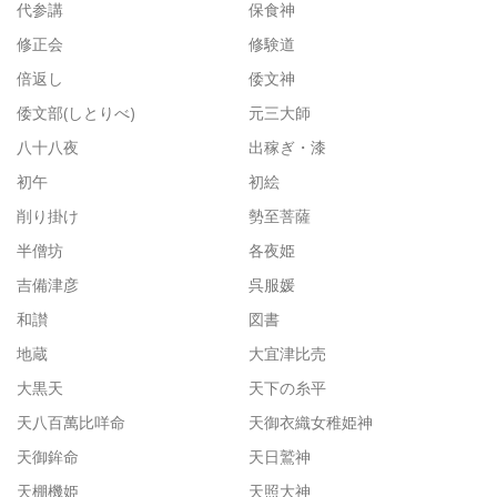
代参講
保食神
修正会
修験道
倍返し
倭文神
倭文部(しとりべ)
元三大師
八十八夜
出稼ぎ・漆
初午
初絵
削り掛け
勢至菩薩
半僧坊
各夜姫
吉備津彦
呉服媛
和讃
図書
地蔵
大宜津比売
大黒天
天下の糸平
天八百萬比咩命
天御衣織女稚姫神
天御鉾命
天日鷲神
天棚機姫
天照大神