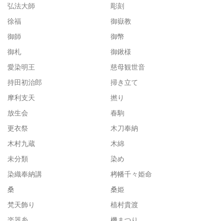
弘法大師
彫刻
徐福
御嶽教
御師
御幣
御札
御鍬様
愛染明王
慈母観世音
持田初治郎
掃き立て
摩利支天
撚り
放生会
春駒
更衣祭
木刀奉納
木村九蔵
木綿
未分類
染め
染織奉納講
栲幡千々姫命
桑
桑姫
梵天飾り
植村貴渡
楽器糸
機まつり