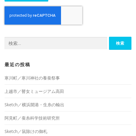
検
索:
最近の投稿
寒川町／寒川神社の養蚕祭事
上越市／瞽女ミュージアム高田
Sketch／横浜開港・生糸の輸出
阿見町／蚕糸科学技術研究所
Sketch／鼠除けの御札