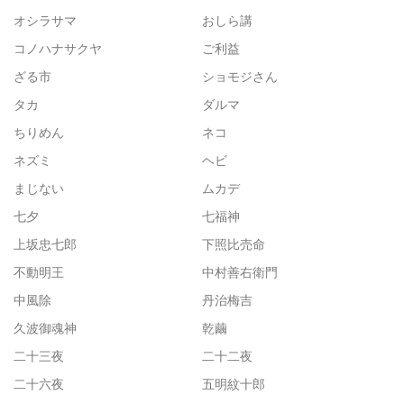
オシラサマ
おしら講
コノハナサクヤ
ご利益
ざる市
ショモジさん
タカ
ダルマ
ちりめん
ネコ
ネズミ
ヘビ
まじない
ムカデ
七夕
七福神
上坂忠七郎
下照比売命
不動明王
中村善右衛門
中風除
丹治梅吉
久波御魂神
乾繭
二十三夜
二十二夜
二十六夜
五明紋十郎