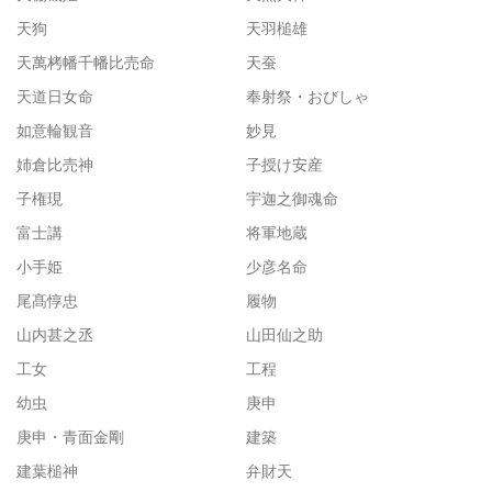
天狗
天羽槌雄
天萬栲幡千幡比売命
天蚕
天道日女命
奉射祭・おびしゃ
如意輪観音
妙見
姉倉比売神
子授け安産
子権現
宇迦之御魂命
富士講
将軍地蔵
小手姫
少彦名命
尾髙惇忠
履物
山内甚之丞
山田仙之助
工女
工程
幼虫
庚申
庚申・青面金剛
建築
建葉槌神
弁財天