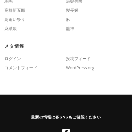
馬鳴
馬鳴菩薩
高橋新五郎
髪長媛
鳥追い祭り
麻
麻績娘
龍神
メタ情報
ログイン
投稿フィード
コメントフィード
WordPress.org
最新の情報は各SNSもご確認ください