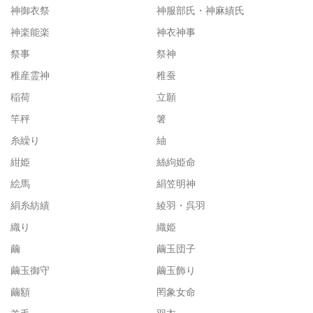
神御衣祭
神服部氏・神麻績氏
神楽能楽
神衣神事
祭事
祭神
稚産霊神
稚蚕
稲荷
立願
竿秤
箸
糸繰り
紬
紺姫
絲絇姫命
絵馬
絹笠明神
絹糸紡績
綾羽・呉羽
織り
織姫
繭
繭玉団子
繭玉御守
繭玉飾り
繭額
罔象女命