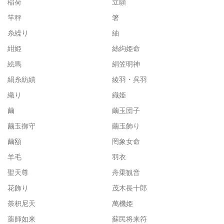
稲荷
立願
竿秤
箸
糸繰り
紬
紺姫
絲絇姫命
絵馬
絹笠明神
絹糸紡績
綾羽・呉羽
織り
織姫
繭
繭玉団子
繭玉御守
繭玉飾り
繭額
罔象女命
羊毛
羽衣
聖天尊
舟乗観音
花飾り
茂木長十郎
荼枳尼天
萬機姫
薬師如来
蘇民将来符