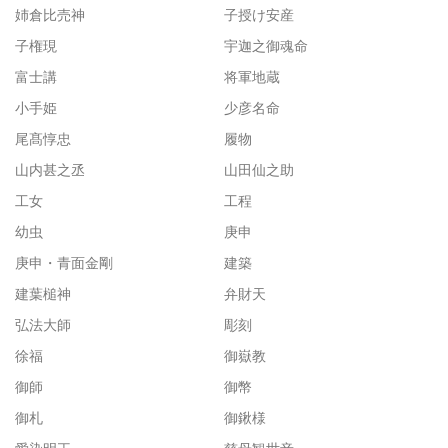
姉倉比売神
子授け安産
子権現
宇迦之御魂命
富士講
将軍地蔵
小手姫
少彦名命
尾髙惇忠
履物
山内甚之丞
山田仙之助
工女
工程
幼虫
庚申
庚申・青面金剛
建築
建葉槌神
弁財天
弘法大師
彫刻
徐福
御嶽教
御師
御幣
御札
御鍬様