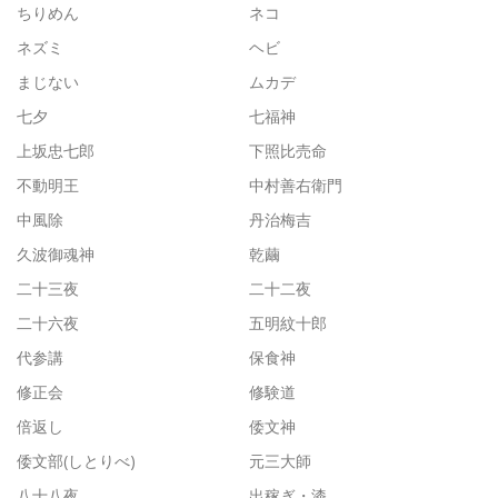
ちりめん
ネコ
ネズミ
ヘビ
まじない
ムカデ
七夕
七福神
上坂忠七郎
下照比売命
不動明王
中村善右衛門
中風除
丹治梅吉
久波御魂神
乾繭
二十三夜
二十二夜
二十六夜
五明紋十郎
代参講
保食神
修正会
修験道
倍返し
倭文神
倭文部(しとりべ)
元三大師
八十八夜
出稼ぎ・漆