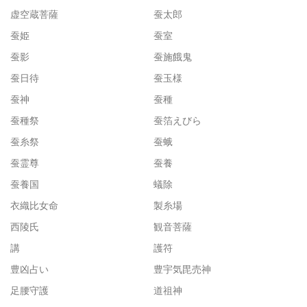
虚空蔵菩薩
蚕太郎
蚕姫
蚕室
蚕影
蚕施餓鬼
蚕日待
蚕玉様
蚕神
蚕種
蚕種祭
蚕箔えびら
蚕糸祭
蚕蛾
蚕霊尊
蚕養
蚕養国
蟻除
衣織比女命
製糸場
西陵氏
観音菩薩
講
護符
豊凶占い
豊宇気毘売神
足腰守護
道祖神