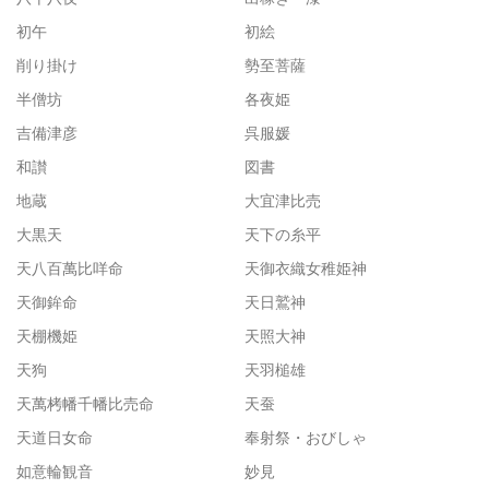
初午
初絵
削り掛け
勢至菩薩
半僧坊
各夜姫
吉備津彦
呉服媛
和讃
図書
地蔵
大宜津比売
大黒天
天下の糸平
天八百萬比咩命
天御衣織女稚姫神
天御鉾命
天日鷲神
天棚機姫
天照大神
天狗
天羽槌雄
天萬栲幡千幡比売命
天蚕
天道日女命
奉射祭・おびしゃ
如意輪観音
妙見