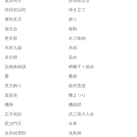
愛染明王
慈母観世音
持田初治郎
掃き立て
摩利支天
撚り
放生会
春駒
更衣祭
木刀奉納
木村九蔵
木綿
未分類
染め
染織奉納講
栲幡千々姫命
桑
桑姫
梵天飾り
植村貴渡
楽器糸
機まつり
機神
機織部
正月初絵
武三熊大人命
毘沙門天
水車
永井紺周郎
淡島神