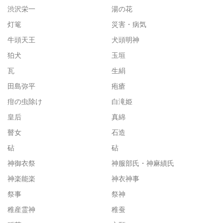
渋沢栄一
湯の花
灯篭
災害・病気
牛頭天王
犬頭明神
狛犬
玉垣
瓦
生絹
田島弥平
疱瘡
疳の虫除け
白滝姫
皇后
真綿
瞽女
石造
砧
砧
神御衣祭
神服部氏・神麻績氏
神楽能楽
神衣神事
祭事
祭神
稚産霊神
稚蚕