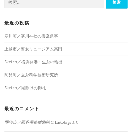
索:
最近の投稿
寒川町／寒川神社の養蚕祭事
上越市／瞽女ミュージアム高田
Sketch／横浜開港・生糸の輸出
阿見町／蚕糸科学技術研究所
Sketch／鼠除けの御札
最近のコメント
岡谷市／岡谷蚕糸博物館
に
kaikologs
より