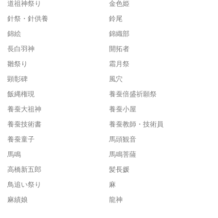
道祖神祭り
金色姫
針祭・針供養
鈴尾
錦絵
錦織部
長白羽神
開拓者
雛祭り
霜月祭
顕彰碑
風穴
飯縄権現
養蚕倍盛祈願祭
養蚕大祖神
養蚕小屋
養蚕技術書
養蚕教師・技術員
養蚕童子
馬頭観音
馬鳴
馬鳴菩薩
高橋新五郎
髪長媛
鳥追い祭り
麻
麻績娘
龍神