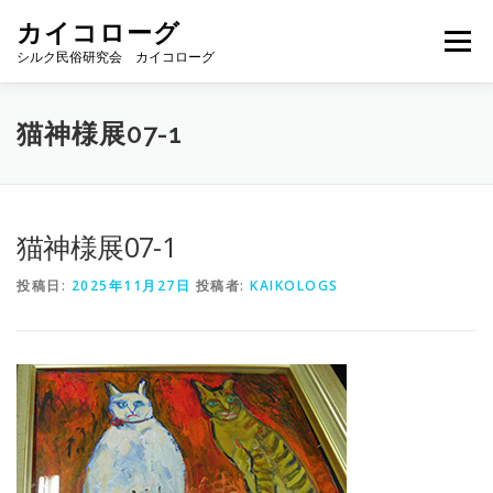
コ
カイコローグ
ン
メニュー
テ
シルク民俗研究会 カイコローグ
ン
ツ
へ
カイコローグの歩み
資料館図書
歳時記
猫神様展07-1
ス
キ
ッ
プ
県別事例
ブログ
お問い合わせ
猫神様展07-1
投稿日:
2025年11月27日
投稿者:
KAIKOLOGS