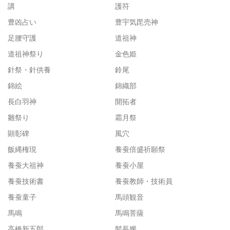
講
護符
豊凶占い
豊宇気毘売神
足腰守護
道祖神
道祖神祭り
金色姫
針祭・針供養
鈴尾
錦絵
錦織部
長白羽神
開拓者
雛祭り
霜月祭
顕彰碑
風穴
飯縄権現
養蚕倍盛祈願祭
養蚕大祖神
養蚕小屋
養蚕技術書
養蚕教師・技術員
養蚕童子
馬頭観音
馬鳴
馬鳴菩薩
高橋新五郎
髪長媛