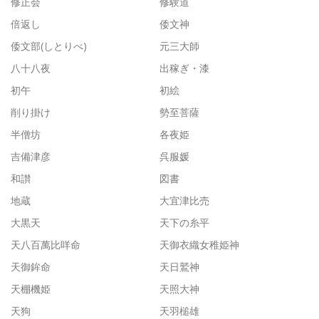
修正会
修験道
倍返し
倭文神
倭文部(しとりべ)
元三大師
八十八夜
出稼ぎ・漆
初午
初絵
削り掛け
勢至菩薩
半僧坊
各夜姫
吉備津彦
呉服媛
和讃
図書
地蔵
大宜津比売
大黒天
天下の糸平
天八百萬比咩命
天御衣織女稚姫神
天御鉾命
天日鷲神
天棚機姫
天照大神
天狗
天羽槌雄