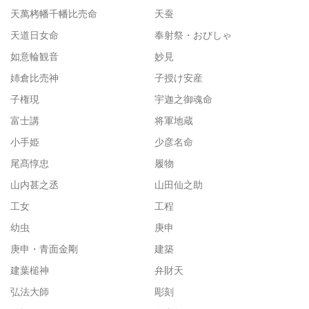
天萬栲幡千幡比売命
天蚕
天道日女命
奉射祭・おびしゃ
如意輪観音
妙見
姉倉比売神
子授け安産
子権現
宇迦之御魂命
富士講
将軍地蔵
小手姫
少彦名命
尾髙惇忠
履物
山内甚之丞
山田仙之助
工女
工程
幼虫
庚申
庚申・青面金剛
建築
建葉槌神
弁財天
弘法大師
彫刻