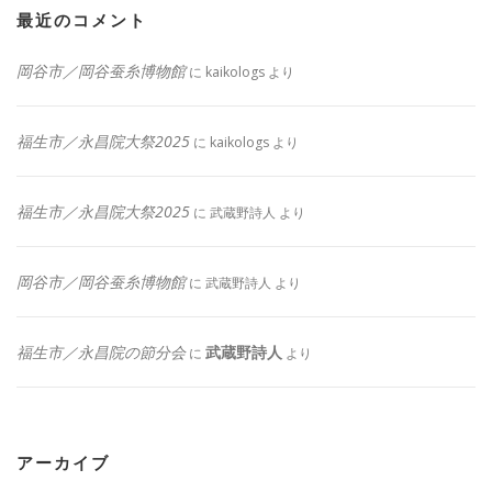
最近のコメント
岡谷市／岡谷蚕糸博物館
に
kaikologs
より
福生市／永昌院大祭2025
に
kaikologs
より
福生市／永昌院大祭2025
に
武蔵野詩人
より
岡谷市／岡谷蚕糸博物館
に
武蔵野詩人
より
福生市／永昌院の節分会
武蔵野詩人
に
より
アーカイブ