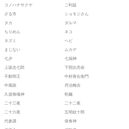
コノハナサクヤ
ご利益
ざる市
ショモジさん
タカ
ダルマ
ちりめん
ネコ
ネズミ
ヘビ
まじない
ムカデ
七夕
七福神
上坂忠七郎
下照比売命
不動明王
中村善右衛門
中風除
丹治梅吉
久波御魂神
乾繭
二十三夜
二十二夜
二十六夜
五明紋十郎
代参講
保食神