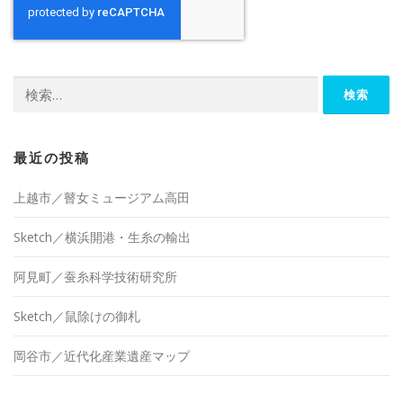
検
索:
最近の投稿
上越市／瞽女ミュージアム高田
Sketch／横浜開港・生糸の輸出
阿見町／蚕糸科学技術研究所
Sketch／鼠除けの御札
岡谷市／近代化産業遺産マップ