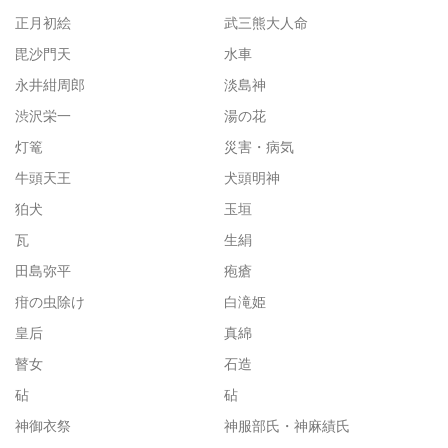
正月初絵
武三熊大人命
毘沙門天
水車
永井紺周郎
淡島神
渋沢栄一
湯の花
灯篭
災害・病気
牛頭天王
犬頭明神
狛犬
玉垣
瓦
生絹
田島弥平
疱瘡
疳の虫除け
白滝姫
皇后
真綿
瞽女
石造
砧
砧
神御衣祭
神服部氏・神麻績氏