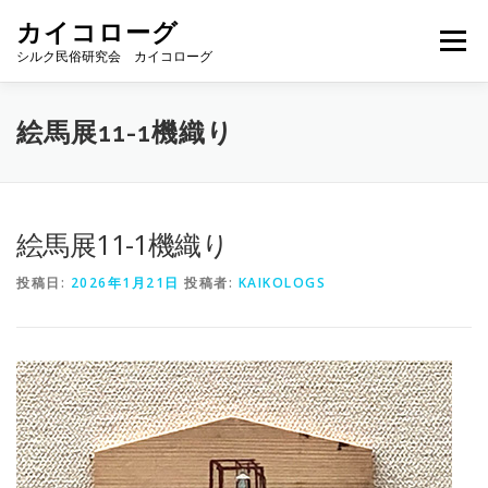
コ
カイコローグ
ン
メニュー
テ
シルク民俗研究会 カイコローグ
ン
ツ
へ
カイコローグの歩み
資料館図書
歳時記
絵馬展11-1機織り
ス
キ
ッ
プ
県別事例
ブログ
お問い合わせ
絵馬展11-1機織り
投稿日:
2026年1月21日
投稿者:
KAIKOLOGS