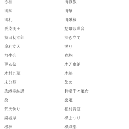
徐福
御嶽教
御師
御幣
御札
御鍬様
愛染明王
慈母観世音
持田初治郎
掃き立て
摩利支天
撚り
放生会
春駒
更衣祭
木刀奉納
木村九蔵
木綿
未分類
染め
染織奉納講
栲幡千々姫命
桑
桑姫
梵天飾り
植村貴渡
楽器糸
機まつり
機神
機織部