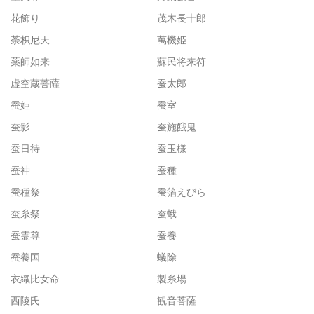
花飾り
茂木長十郎
荼枳尼天
萬機姫
薬師如来
蘇民将来符
虚空蔵菩薩
蚕太郎
蚕姫
蚕室
蚕影
蚕施餓鬼
蚕日待
蚕玉様
蚕神
蚕種
蚕種祭
蚕箔えびら
蚕糸祭
蚕蛾
蚕霊尊
蚕養
蚕養国
蟻除
衣織比女命
製糸場
西陵氏
観音菩薩