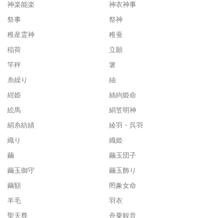
神楽能楽
神衣神事
祭事
祭神
稚産霊神
稚蚕
稲荷
立願
竿秤
箸
糸繰り
紬
紺姫
絲絇姫命
絵馬
絹笠明神
絹糸紡績
綾羽・呉羽
織り
織姫
繭
繭玉団子
繭玉御守
繭玉飾り
繭額
罔象女命
羊毛
羽衣
聖天尊
舟乗観音