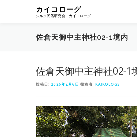
コ
カイコローグ
ン
シルク民俗研究会 カイコローグ
テ
ン
ツ
佐倉天御中主神社02-1境内
へ
ス
キ
ッ
プ
佐倉天御中主神社02-1
投稿日:
2026年2月6日
投稿者:
KAIKOLOGS