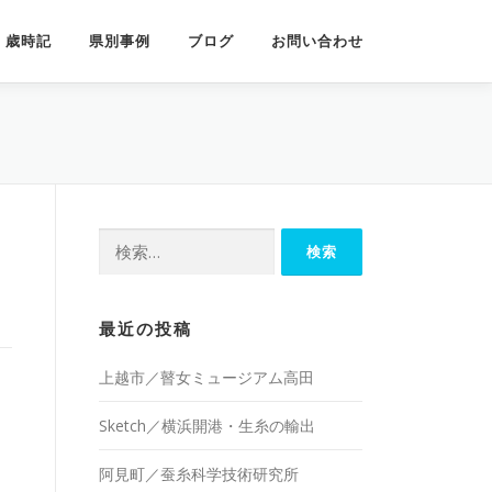
歳時記
県別事例
ブログ
お問い合わせ
検
索:
最近の投稿
上越市／瞽女ミュージアム高田
Sketch／横浜開港・生糸の輸出
阿見町／蚕糸科学技術研究所