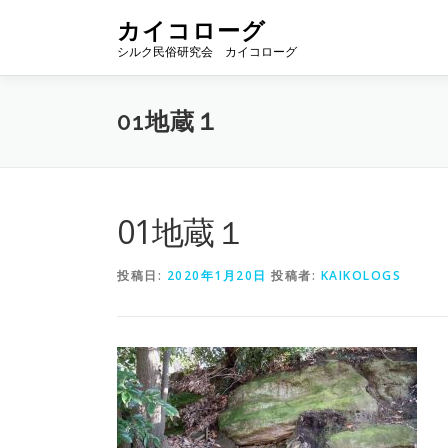
コ
カイコローグ
ン
シルク民俗研究会 カイコローグ
テ
ン
ツ
01地蔵１
へ
ス
キ
ッ
プ
01地蔵１
投稿日:
2020年1月20日
投稿者:
KAIKOLOGS