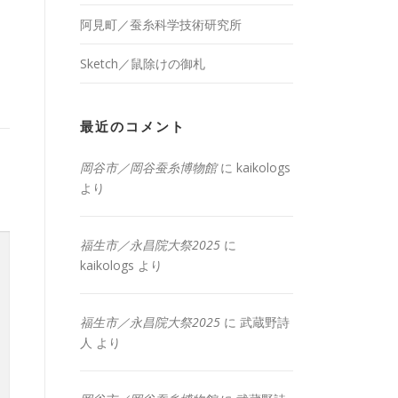
阿見町／蚕糸科学技術研究所
Sketch／鼠除けの御札
最近のコメント
岡谷市／岡谷蚕糸博物館
に
kaikologs
より
福生市／永昌院大祭2025
に
kaikologs
より
福生市／永昌院大祭2025
に
武蔵野詩
人
より