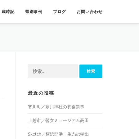
歳時記
県別事例
ブログ
お問い合わせ
検
索:
最近の投稿
寒川町／寒川神社の養蚕祭事
上越市／瞽女ミュージアム高田
Sketch／横浜開港・生糸の輸出