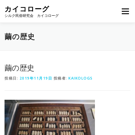
コ
カイコローグ
ン
メニュー
テ
シルク民俗研究会 カイコローグ
ン
ツ
へ
カイコローグの歩み
資料館図書
歳時記
繭の歴史
ス
キ
ッ
プ
県別事例
ブログ
お問い合わせ
繭の歴史
投稿日:
2019年11月19日
投稿者:
KAIKOLOGS