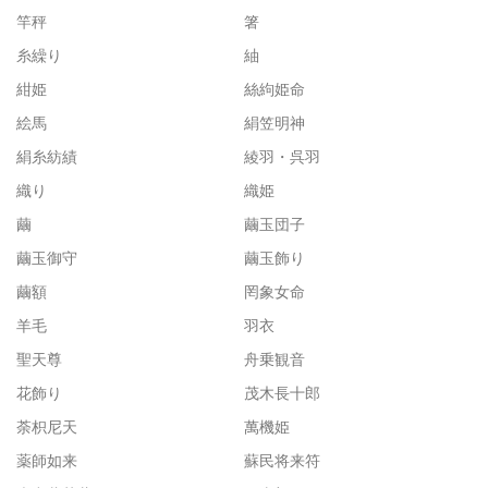
竿秤
箸
糸繰り
紬
紺姫
絲絇姫命
絵馬
絹笠明神
絹糸紡績
綾羽・呉羽
織り
織姫
繭
繭玉団子
繭玉御守
繭玉飾り
繭額
罔象女命
羊毛
羽衣
聖天尊
舟乗観音
花飾り
茂木長十郎
荼枳尼天
萬機姫
薬師如来
蘇民将来符