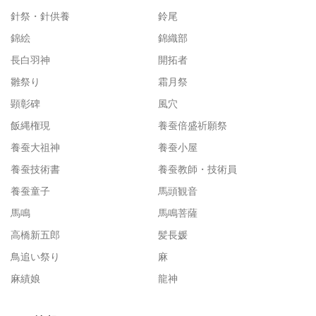
針祭・針供養
鈴尾
錦絵
錦織部
長白羽神
開拓者
雛祭り
霜月祭
顕彰碑
風穴
飯縄権現
養蚕倍盛祈願祭
養蚕大祖神
養蚕小屋
養蚕技術書
養蚕教師・技術員
養蚕童子
馬頭観音
馬鳴
馬鳴菩薩
高橋新五郎
髪長媛
鳥追い祭り
麻
麻績娘
龍神