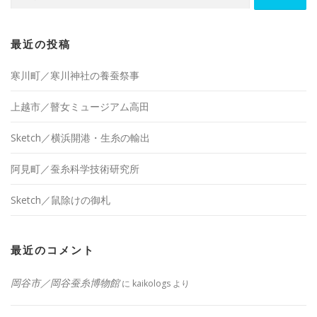
索:
最近の投稿
寒川町／寒川神社の養蚕祭事
上越市／瞽女ミュージアム高田
Sketch／横浜開港・生糸の輸出
阿見町／蚕糸科学技術研究所
Sketch／鼠除けの御札
最近のコメント
岡谷市／岡谷蚕糸博物館
に
kaikologs
より