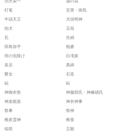
渋沢栄一
湯の花
灯篭
災害・病気
牛頭天王
犬頭明神
狛犬
玉垣
瓦
生絹
田島弥平
疱瘡
疳の虫除け
白滝姫
皇后
真綿
瞽女
石造
砧
砧
神御衣祭
神服部氏・神麻績氏
神楽能楽
神衣神事
祭事
祭神
稚産霊神
稚蚕
稲荷
立願