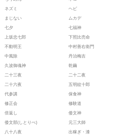
ネズミ
ヘビ
まじない
ムカデ
七夕
七福神
上坂忠七郎
下照比売命
不動明王
中村善右衛門
中風除
丹治梅吉
久波御魂神
乾繭
二十三夜
二十二夜
二十六夜
五明紋十郎
代参講
保食神
修正会
修験道
倍返し
倭文神
倭文部(しとりべ)
元三大師
八十八夜
出稼ぎ・漆