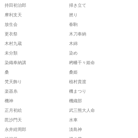
持田初治郎
掃き立て
摩利支天
撚り
放生会
春駒
更衣祭
木刀奉納
木村九蔵
木綿
未分類
染め
染織奉納講
栲幡千々姫命
桑
桑姫
梵天飾り
植村貴渡
楽器糸
機まつり
機神
機織部
正月初絵
武三熊大人命
毘沙門天
水車
永井紺周郎
淡島神