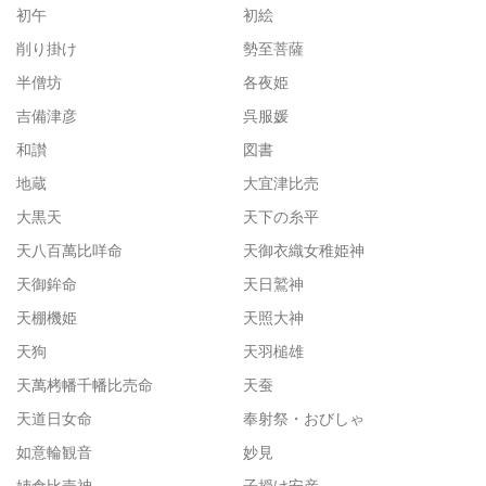
初午
初絵
削り掛け
勢至菩薩
半僧坊
各夜姫
吉備津彦
呉服媛
和讃
図書
地蔵
大宜津比売
大黒天
天下の糸平
天八百萬比咩命
天御衣織女稚姫神
天御鉾命
天日鷲神
天棚機姫
天照大神
天狗
天羽槌雄
天萬栲幡千幡比売命
天蚕
天道日女命
奉射祭・おびしゃ
如意輪観音
妙見
姉倉比売神
子授け安産