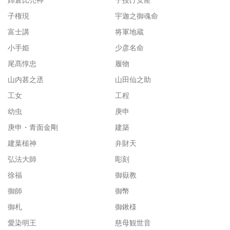
子権現
宇迦之御魂命
富士講
将軍地蔵
小手姫
少彦名命
尾髙惇忠
履物
山内甚之丞
山田仙之助
工女
工程
幼虫
庚申
庚申・青面金剛
建築
建葉槌神
弁財天
弘法大師
彫刻
徐福
御嶽教
御師
御幣
御札
御鍬様
愛染明王
慈母観世音