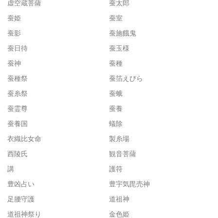
虚空蔵菩薩
蚕太郎
蚕姫
蚕室
蚕影
蚕施餓鬼
蚕日待
蚕玉様
蚕神
蚕種
蚕種祭
蚕箔えびら
蚕糸祭
蚕蛾
蚕霊尊
蚕養
蚕養国
蟻除
衣織比女命
製糸場
西陵氏
観音菩薩
講
護符
豊凶占い
豊宇気毘売神
足腰守護
道祖神
道祖神祭り
金色姫