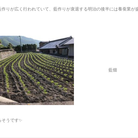
藍作りが広く行われていて、藍作りが衰退する明治の後半には養蚕業が
藍畑
るそうです
✨