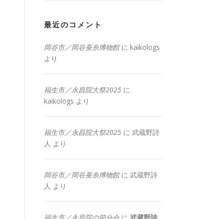
最近のコメント
岡谷市／岡谷蚕糸博物館
に
kaikologs
より
福生市／永昌院大祭2025
に
kaikologs
より
福生市／永昌院大祭2025
に
武蔵野詩
人
より
岡谷市／岡谷蚕糸博物館
に
武蔵野詩
人
より
福生市／永昌院の節分会
に
武蔵野詩