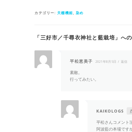
カテゴリー:
天棚機姫
,
染め
「
三好市／千尋衣神社と藍栽培
」への
平松恵美子
2021年8月5日
返信
素敵。
行ってみたい。
KAIKOLOGS
平松さんコメント
阿波藍の本場です