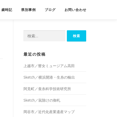
歳時記
県別事例
ブログ
お問い合わせ
検
索:
最近の投稿
上越市／瞽女ミュージアム高田
Sketch／横浜開港・生糸の輸出
阿見町／蚕糸科学技術研究所
Sketch／鼠除けの御札
岡谷市／近代化産業遺産マップ