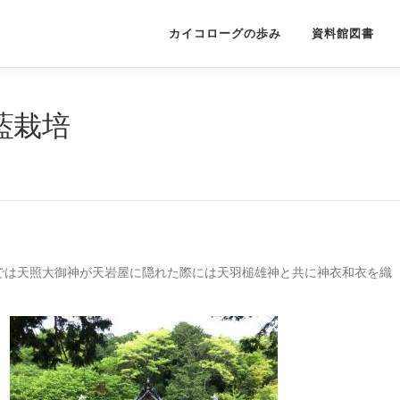
カイコローグの歩み
資料館図書
藍栽培
では天照大御神が天岩屋に隠れた際には天羽槌雄神と共に神衣和衣を織