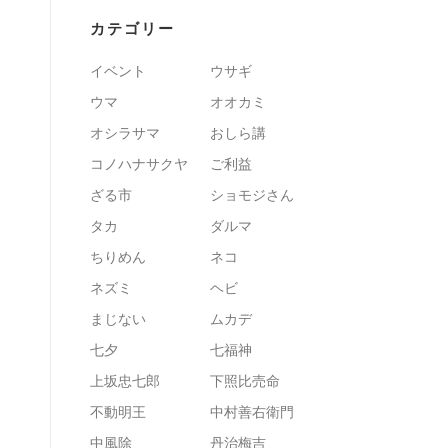
カテゴリー
イベント
ウサギ
ウマ
オオカミ
オシラサマ
おしら講
コノハナサクヤ
ご利益
ざる市
ショモジさん
タカ
ダルマ
ちりめん
ネコ
ネズミ
ヘビ
まじない
ムカデ
七夕
七福神
上坂忠七郎
下照比売命
不動明王
中村善右衛門
中風除
丹治梅吉