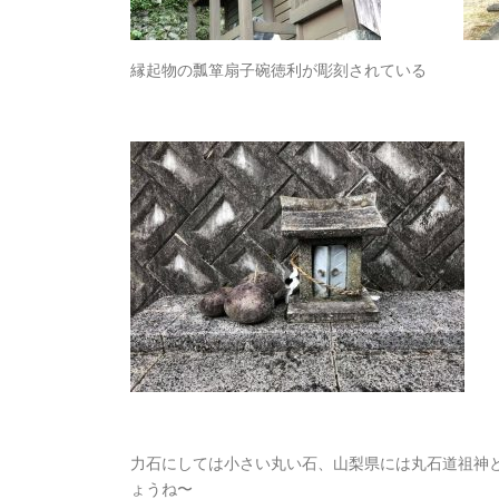
縁起物の瓢箪扇子碗徳利が彫刻されている
力石にしては小さい丸い石、山梨県には丸石道祖神
ょうね〜