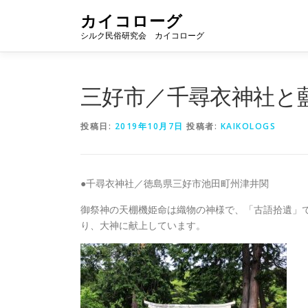
コ
カイコローグ
ン
シルク民俗研究会 カイコローグ
テ
ン
ツ
へ
三好市／千尋衣神社と
ス
キ
投稿日:
2019年10月7日
投稿者:
KAIKOLOGS
ッ
プ
●千尋衣神社／徳島県三好市池田町州津井関
御祭神の天棚機姫命は織物の神様で、「古語拾遺」
り、大神に献上しています。