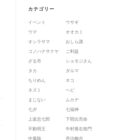
カテゴリー
イベント
ウサギ
ウマ
オオカミ
オシラサマ
おしら講
コノハナサクヤ
ご利益
ざる市
ショモジさん
タカ
ダルマ
ちりめん
ネコ
ネズミ
ヘビ
まじない
ムカデ
七夕
七福神
上坂忠七郎
下照比売命
不動明王
中村善右衛門
中風除
丹治梅吉