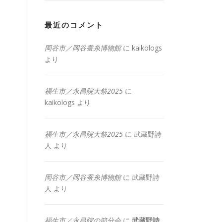
最近のコメント
岡谷市／岡谷蚕糸博物館
に
kaikologs
より
福生市／永昌院大祭2025
に
kaikologs
より
福生市／永昌院大祭2025
に
武蔵野詩
人
より
岡谷市／岡谷蚕糸博物館
に
武蔵野詩
人
より
福生市／永昌院の節分会
に
武蔵野詩