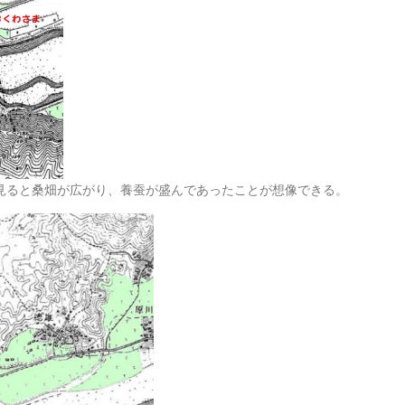
見ると桑畑が広がり、養蚕が盛んであったことが想像できる。