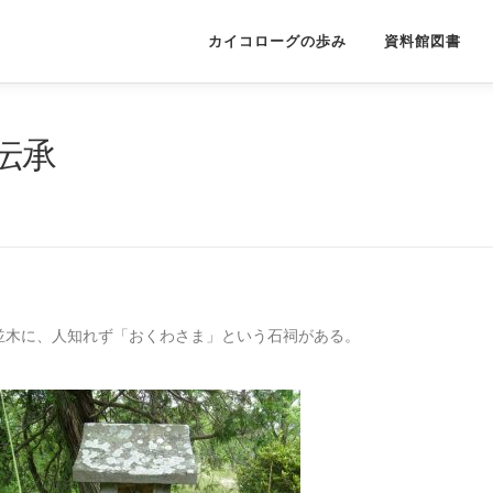
カイコローグの歩み
資料館図書
伝承
並木に、人知れず「おくわさま」という石祠がある。