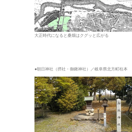
大正時代になると桑畑はクグッと広がる
●朝日神社（摂社・御鍬神社）／岐阜県北方町柱本