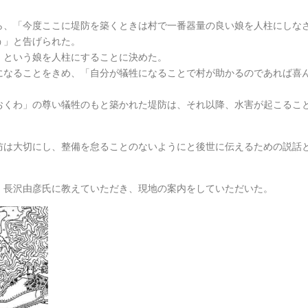
。
ら、「今度ここに堤防を築くときは村で一番器量の良い娘を人柱にしな
う」と告げられた。
」という娘を人柱にすることに決めた。
になることをきめ、「自分が犠牲になることで村が助かるのであれば喜
おくわ」の尊い犠牲のもと築かれた堤防は、それ以降、水害が起こるこ
防は大切にし、整備を怠ることのないようにと後世に伝えるための説話
、長沢由彦氏に教えていただき、現地の案内をしていただいた。