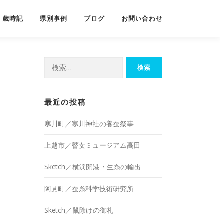
歳時記
県別事例
ブログ
お問い合わせ
検
索:
最近の投稿
寒川町／寒川神社の養蚕祭事
上越市／瞽女ミュージアム高田
Sketch／横浜開港・生糸の輸出
阿見町／蚕糸科学技術研究所
Sketch／鼠除けの御札