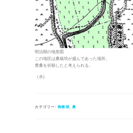
明治期の地形図
この地区は桑栽培が盛んであった場所。
豊桑を祈願したと考えられる。
（水)
カテゴリー:
御鍬様
,
桑