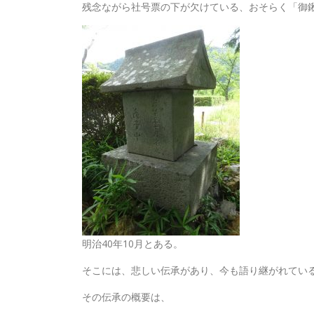
残念ながら社号票の下が欠けている、おそらく「御
明治40年10月とある。
そこには、悲しい伝承があり、今も語り継がれてい
その伝承の概要は、