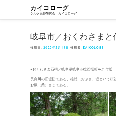
コ
カイコローグ
ン
シルク民俗研究会 カイコローグ
テ
ン
ツ
へ
岐阜市／おくわさまと
ス
キ
投稿日:
2020年5月19日
投稿者:
KAIKOLOGS
ッ
プ
●おくわさま石祠／岐阜県岐阜市雄総桜町4-21付近
長良川の旧堤防である、雄総（おぶさ）堤という桜
お鍬（桑）さまである。