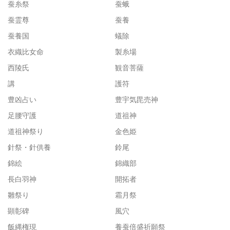
蚕糸祭
蚕蛾
蚕霊尊
蚕養
蚕養国
蟻除
衣織比女命
製糸場
西陵氏
観音菩薩
講
護符
豊凶占い
豊宇気毘売神
足腰守護
道祖神
道祖神祭り
金色姫
針祭・針供養
鈴尾
錦絵
錦織部
長白羽神
開拓者
雛祭り
霜月祭
顕彰碑
風穴
飯縄権現
養蚕倍盛祈願祭