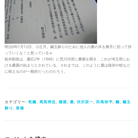
明治6年1月12日、小正月。繭玉飾りのために他人の桑の木を勝手に切って持
っていくな！と怒っているｗ
鯨井勘衛は、慶応2年（1866）に荒川河原に桑園を開き、これが埼玉県にお
ける桑園の始まりとされている。それまでは、このように桑は路傍や畦など
に植えるのが一般的だったのだろう。
カテゴリー:
乾繭
,
尾髙惇忠
,
建築
,
桑
,
渋沢栄一
,
田島弥平
,
繭
,
繭玉
飾り
,
蚕種