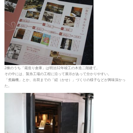
2棟のうち「蔵造り倉庫」は明治32年竣工の木造二階建て。
その中には、製糸工場の工程に沿って展示があって分かりやすい。
「煮繭機」とか、出荷までの「綛（かせ）」づくりの様子などが興味深かっ
た。