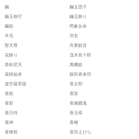
繭
繭玉団子
繭玉御守
繭玉飾り
繭額
罔象女命
羊毛
羽衣
聖天尊
舟乗観音
花飾り
茂木長十郎
荼枳尼天
萬機姫
薬師如来
蘇民将来符
虚空蔵菩薩
蚕太郎
蚕姫
蚕室
蚕影
蚕施餓鬼
蚕日待
蚕玉様
蚕神
蚕種
蚕種祭
蚕箔えびら