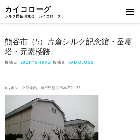
コ
カイコローグ
ン
メニュー
テ
シルク民俗研究会 カイコローグ
ン
ツ
へ
カイコローグの歩み
資料館図書
歳時記
熊谷市（5）片倉シルク記念館・蚕霊
ス
キ
塔・元素楼跡
ッ
プ
県別事例
ブログ
お問い合わせ
投稿日:
2021年5月30日
投稿者:
KAIKOLOGS
●片倉シルク記念館／埼玉県熊谷市本石2-135