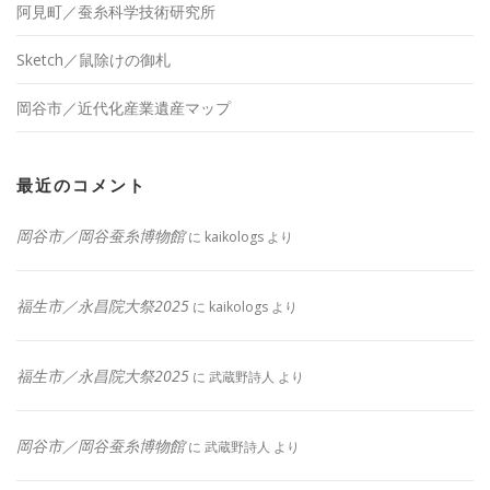
阿見町／蚕糸科学技術研究所
Sketch／鼠除けの御札
岡谷市／近代化産業遺産マップ
最近のコメント
岡谷市／岡谷蚕糸博物館
に
kaikologs
より
福生市／永昌院大祭2025
に
kaikologs
より
福生市／永昌院大祭2025
に
武蔵野詩人
より
岡谷市／岡谷蚕糸博物館
に
武蔵野詩人
より