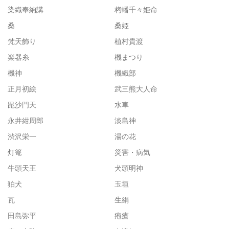
染織奉納講
栲幡千々姫命
桑
桑姫
梵天飾り
植村貴渡
楽器糸
機まつり
機神
機織部
正月初絵
武三熊大人命
毘沙門天
水車
永井紺周郎
淡島神
渋沢栄一
湯の花
灯篭
災害・病気
牛頭天王
犬頭明神
狛犬
玉垣
瓦
生絹
田島弥平
疱瘡