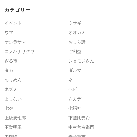
カテゴリー
イベント
ウサギ
ウマ
オオカミ
オシラサマ
おしら講
コノハナサクヤ
ご利益
ざる市
ショモジさん
タカ
ダルマ
ちりめん
ネコ
ネズミ
ヘビ
まじない
ムカデ
七夕
七福神
上坂忠七郎
下照比売命
不動明王
中村善右衛門
中風除
丹治梅吉