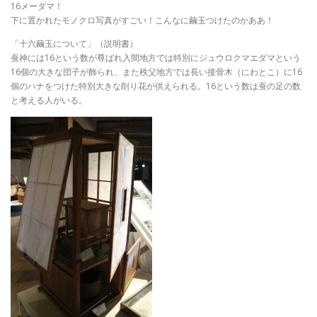
16メーダマ！
下に置かれたモノクロ写真がすごい！こんなに繭玉つけたのかああ！
「十六繭玉について」（説明書）
蚕神には16という数が尊ばれ入間地方では特別にジュウロクマエダマという
16個の大きな団子が飾られ、また秩父地方では長い接骨木（にわとこ）に16
個のハナをつけた特別大きな削り花が供えられる。16という数は蚕の足の数
と考える人がいる。