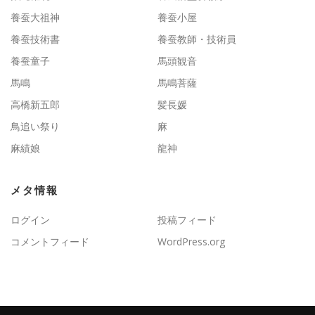
養蚕大祖神
養蚕小屋
養蚕技術書
養蚕教師・技術員
養蚕童子
馬頭観音
馬鳴
馬鳴菩薩
高橋新五郎
髪長媛
鳥追い祭り
麻
麻績娘
龍神
メタ情報
ログイン
投稿フィード
コメントフィード
WordPress.org