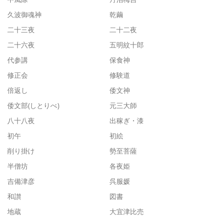
久波御魂神
乾繭
二十三夜
二十二夜
二十六夜
五明紋十郎
代参講
保食神
修正会
修験道
倍返し
倭文神
倭文部(しとりべ)
元三大師
八十八夜
出稼ぎ・漆
初午
初絵
削り掛け
勢至菩薩
半僧坊
各夜姫
吉備津彦
呉服媛
和讃
図書
地蔵
大宜津比売