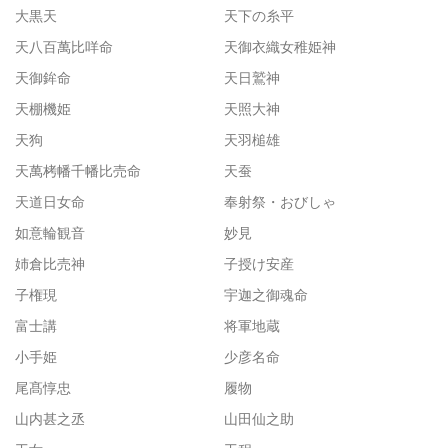
大黒天
天下の糸平
天八百萬比咩命
天御衣織女稚姫神
天御鉾命
天日鷲神
天棚機姫
天照大神
天狗
天羽槌雄
天萬栲幡千幡比売命
天蚕
天道日女命
奉射祭・おびしゃ
如意輪観音
妙見
姉倉比売神
子授け安産
子権現
宇迦之御魂命
富士講
将軍地蔵
小手姫
少彦名命
尾髙惇忠
履物
山内甚之丞
山田仙之助