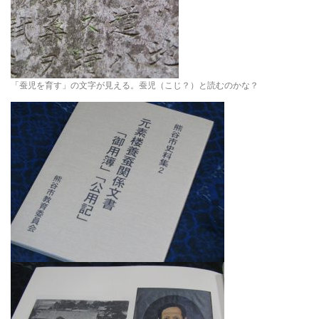
「蚕児を育す」の文字が見える。蚕児（こじ？）と読むのかな？