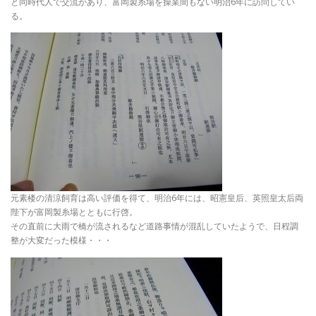
と同時代人で交流があり、富岡製糸場を操業間もない明治6年に訪問してい
る。
元素楼の清涼飼育は高い評価を得て、明治6年には、昭憲皇后、英照皇太后両
陛下が富岡製糸場とともに行啓。
その直前に大雨で橋が流されるなど道路事情が混乱していたようで、日程調
整が大変だった模様・・・