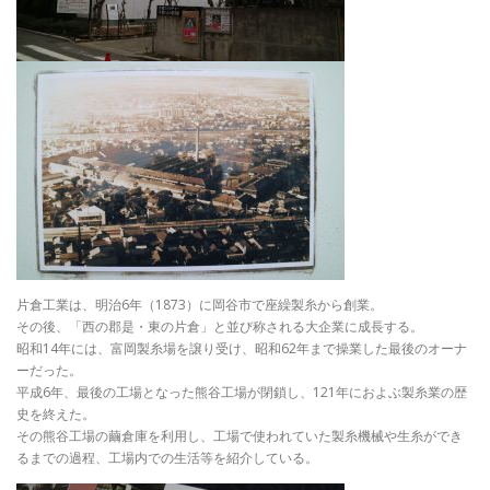
片倉工業は、明治6年（1873）に岡谷市で座繰製糸から創業。
その後、「西の郡是・東の片倉」と並び称される大企業に成長する。
昭和14年には、富岡製糸場を譲り受け、昭和62年まで操業した最後のオーナ
ーだった。
平成6年、最後の工場となった熊谷工場が閉鎖し、121年におよぶ製糸業の歴
史を終えた。
その熊谷工場の繭倉庫を利用し、工場で使われていた製糸機械や生糸ができ
るまでの過程、工場内での生活等を紹介している。