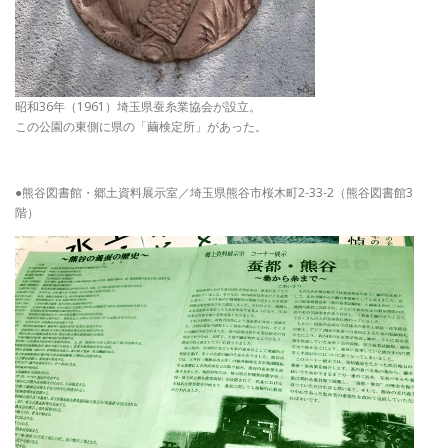
昭和36年（1961）埼玉県蚕糸業協会が設立。
この公園の東側に県の「繭検定所」があった。
●熊谷図書館・郷土資料展示室／埼玉県熊谷市桜木町2-33-2（熊谷図書館3
階）