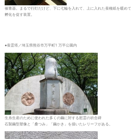
催青器。まるで行灯だけど、下に七輪を入れて、上に入れた蚕種紙を暖めて
孵化を促す装置。
●蚕霊塔／埼玉県熊谷市万平町1 万平公園内
生糸生産のために使われた多くの繭に対する慰霊の祈念碑
石製繭型塑像と「桑つみ」「繭かき」を描いたレリーフがある。