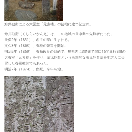
鯨井勘衛による大蚕室「元素楼」の跡地に建つ記念碑。
鯨井勘衛（くじらいかんえ）は、この地域の蚕糸業の先駆者だった。
天保2年（1831）、名主の家に生まれる。
文久3年（1863）、蚕種の製造を開始。
明治2年（1869）、蚕糸改良の目的で、屋敷内に3階建て間口16間奥行8間の
大蚕室「元素楼」を作り、清涼飼育という画期的な蚕児飼育法を地方人に伝
習した養蚕教師でもあった。
明治7年（1874）、病死。享年42歳。