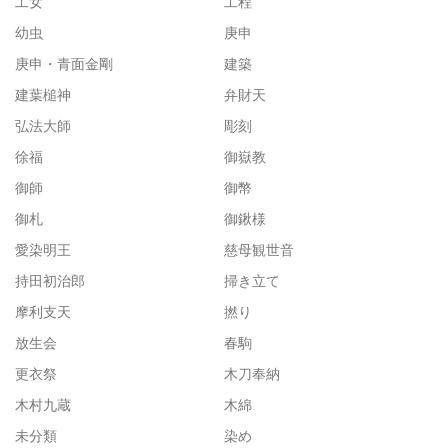
工女
工程
幼虫
庚申
庚申・青面金剛
建築
建葉槌神
弁財天
弘法大師
彫刻
徐福
御嶽教
御師
御幣
御札
御鍬様
愛染明王
慈母観世音
持田初治郎
掃き立て
摩利支天
撚り
放生会
春駒
更衣祭
木刀奉納
木村九蔵
木綿
未分類
染め