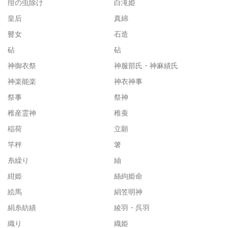
疳の虫除け
白滝姫
皇后
真綿
瞽女
石造
砧
砧
神御衣祭
神服部氏・神麻績氏
神楽能楽
神衣神事
祭事
祭神
稚産霊神
稚蚕
稲荷
立願
竿秤
箸
糸繰り
紬
紺姫
絲絇姫命
絵馬
絹笠明神
絹糸紡績
綾羽・呉羽
織り
織姫