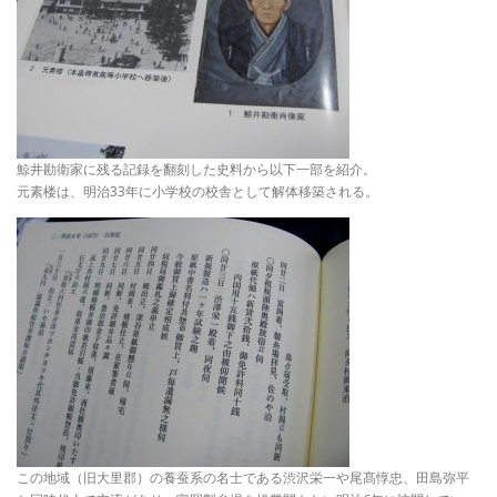
鯨井勘衛家に残る記録を翻刻した史料から以下一部を紹介。
元素楼は、明治33年に小学校の校舎として解体移築される。
この地域（旧大里郡）の養蚕系の名士である渋沢栄一や尾髙惇忠、田島弥平