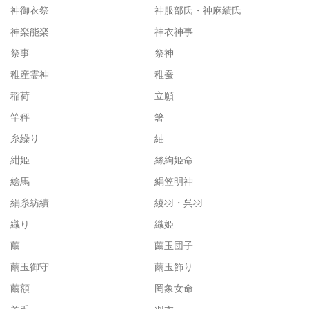
神御衣祭
神服部氏・神麻績氏
神楽能楽
神衣神事
祭事
祭神
稚産霊神
稚蚕
稲荷
立願
竿秤
箸
糸繰り
紬
紺姫
絲絇姫命
絵馬
絹笠明神
絹糸紡績
綾羽・呉羽
織り
織姫
繭
繭玉団子
繭玉御守
繭玉飾り
繭額
罔象女命