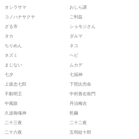
オシラサマ
おしら講
コノハナサクヤ
ご利益
ざる市
ショモジさん
タカ
ダルマ
ちりめん
ネコ
ネズミ
ヘビ
まじない
ムカデ
七夕
七福神
上坂忠七郎
下照比売命
不動明王
中村善右衛門
中風除
丹治梅吉
久波御魂神
乾繭
二十三夜
二十二夜
二十六夜
五明紋十郎