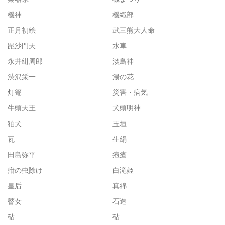
機神
機織部
正月初絵
武三熊大人命
毘沙門天
水車
永井紺周郎
淡島神
渋沢栄一
湯の花
灯篭
災害・病気
牛頭天王
犬頭明神
狛犬
玉垣
瓦
生絹
田島弥平
疱瘡
疳の虫除け
白滝姫
皇后
真綿
瞽女
石造
砧
砧