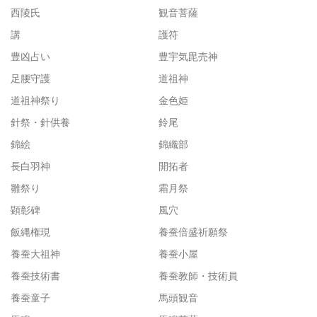
西陵氏
観音菩薩
講
護符
豊凶占い
豊宇気毘売神
足腰守護
道祖神
道祖神祭り
金色姫
針祭・針供養
鈴尾
錦絵
錦織部
長白羽神
開拓者
雛祭り
霜月祭
顕彰碑
風穴
飯縄権現
養蚕倍盛祈願祭
養蚕大祖神
養蚕小屋
養蚕技術書
養蚕教師・技術員
養蚕童子
馬頭観音