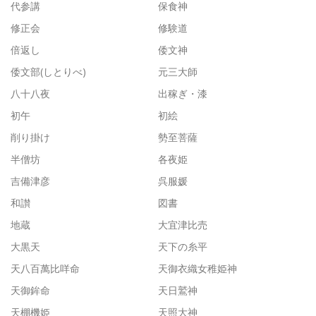
代参講
保食神
修正会
修験道
倍返し
倭文神
倭文部(しとりべ)
元三大師
八十八夜
出稼ぎ・漆
初午
初絵
削り掛け
勢至菩薩
半僧坊
各夜姫
吉備津彦
呉服媛
和讃
図書
地蔵
大宜津比売
大黒天
天下の糸平
天八百萬比咩命
天御衣織女稚姫神
天御鉾命
天日鷲神
天棚機姫
天照大神