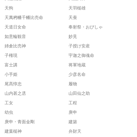
天狗
天羽槌雄
天萬栲幡千幡比売命
天蚕
天道日女命
奉射祭・おびしゃ
如意輪観音
妙見
姉倉比売神
子授け安産
子権現
宇迦之御魂命
富士講
将軍地蔵
小手姫
少彦名命
尾髙惇忠
履物
山内甚之丞
山田仙之助
工女
工程
幼虫
庚申
庚申・青面金剛
建築
建葉槌神
弁財天