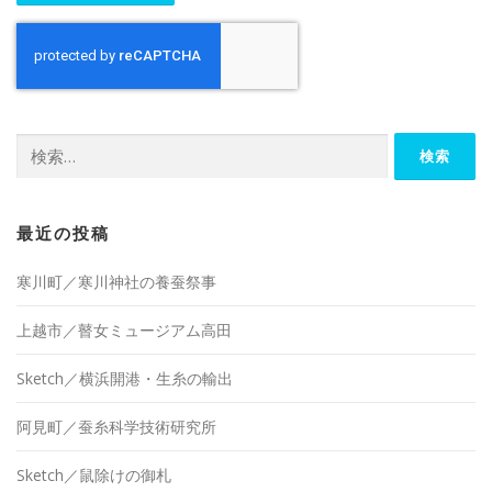
検
索:
最近の投稿
寒川町／寒川神社の養蚕祭事
上越市／瞽女ミュージアム高田
Sketch／横浜開港・生糸の輸出
阿見町／蚕糸科学技術研究所
Sketch／鼠除けの御札