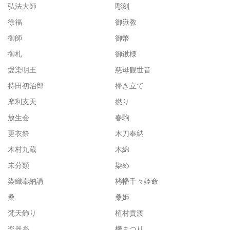
弘法大師
彫刻
徐福
御嶽教
御師
御幣
御札
御鍬様
愛染明王
慈母観世音
持田初治郎
掃き立て
摩利支天
撚り
放生会
春駒
更衣祭
木刀奉納
木村九蔵
木綿
未分類
染め
染織奉納講
栲幡千々姫命
桑
桑姫
梵天飾り
植村貴渡
楽器糸
機まつり