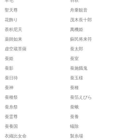
羊毛
羽衣
聖天尊
舟乗観音
花飾り
茂木長十郎
荼枳尼天
萬機姫
薬師如来
蘇民将来符
虚空蔵菩薩
蚕太郎
蚕姫
蚕室
蚕影
蚕施餓鬼
蚕日待
蚕玉様
蚕神
蚕種
蚕種祭
蚕箔えびら
蚕糸祭
蚕蛾
蚕霊尊
蚕養
蚕養国
蟻除
衣織比女命
製糸場