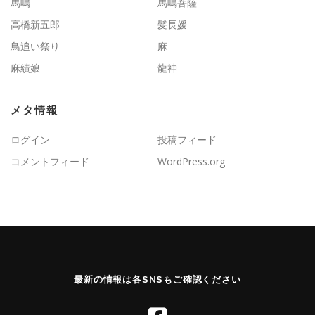
馬鳴
馬鳴菩薩
高橋新五郎
髪長媛
鳥追い祭り
麻
麻績娘
龍神
メタ情報
ログイン
投稿フィード
コメントフィード
WordPress.org
最新の情報は各SNSもご確認ください