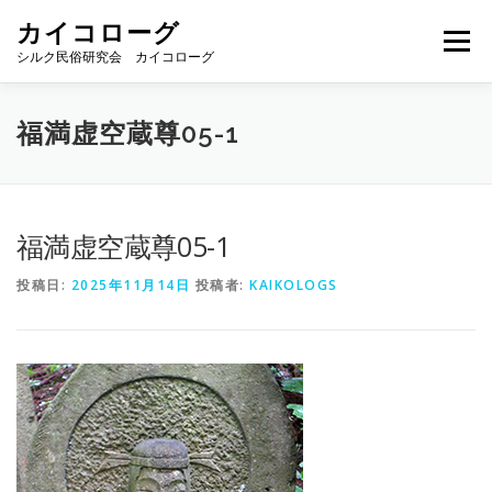
コ
カイコローグ
ン
メニュー
テ
シルク民俗研究会 カイコローグ
ン
ツ
へ
カイコローグの歩み
資料館図書
歳時記
福満虚空蔵尊05-1
ス
キ
ッ
プ
県別事例
ブログ
お問い合わせ
福満虚空蔵尊05-1
投稿日:
2025年11月14日
投稿者:
KAIKOLOGS