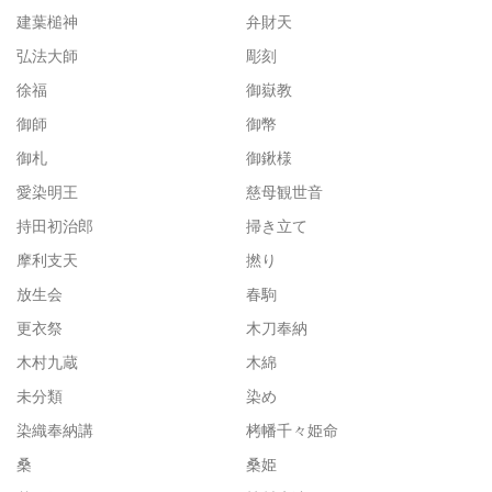
建葉槌神
弁財天
弘法大師
彫刻
徐福
御嶽教
御師
御幣
御札
御鍬様
愛染明王
慈母観世音
持田初治郎
掃き立て
摩利支天
撚り
放生会
春駒
更衣祭
木刀奉納
木村九蔵
木綿
未分類
染め
染織奉納講
栲幡千々姫命
桑
桑姫