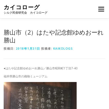
コ
カイコローグ
ン
メニュー
テ
シルク民俗研究会 カイコローグ
ン
ツ
へ
カイコローグの歩み
資料館図書
歳時記
勝山市（2）はたや記念館ゆめおーれ
ス
キ
勝山
ッ
プ
県別事例
ブログ
お問い合わせ
投稿日:
2018年1月31日
投稿者:
KAIKOLOGS
●はたや記念館ゆめおーれ勝山／勝山市昭和町1丁目7-40
福井県勝山市の織物ミュージアム