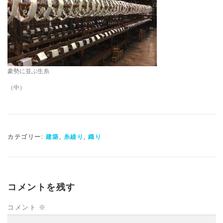
豪勢に並ぶ生糸
（中）
カテゴリー:
建築
,
糸繰り
,
織り
コメントを残す
コメント
※