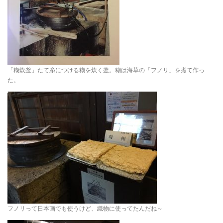
「糊炊釜」たて糸につける糊を炊く釜。糊は海草の「フノリ」を煮て作っ
た。
フノリって日本画でも使うけど、織物に使ってたんだね～