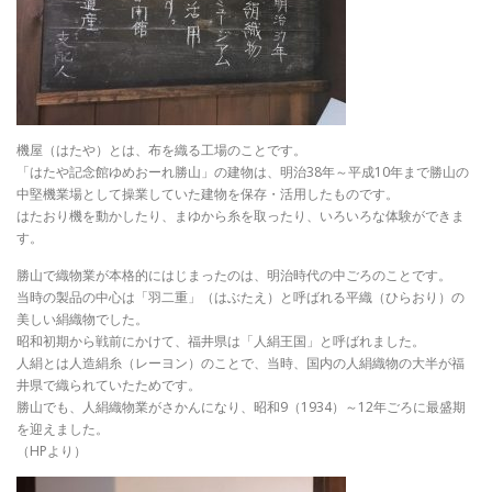
機屋（はたや）とは、布を織る工場のことです。
「はたや記念館ゆめおーれ勝山」の建物は、明治38年～平成10年まで勝山の
中堅機業場として操業していた建物を保存・活用したものです。
はたおり機を動かしたり、まゆから糸を取ったり、いろいろな体験ができま
す。
勝山で織物業が本格的にはじまったのは、明治時代の中ごろのことです。
当時の製品の中心は「羽二重」（はぶたえ）と呼ばれる平織（ひらおり）の
美しい絹織物でした。
昭和初期から戦前にかけて、福井県は「人絹王国」と呼ばれました。
人絹とは人造絹糸（レーヨン）のことで、当時、国内の人絹織物の大半が福
井県で織られていたためです。
勝山でも、人絹織物業がさかんになり、昭和9（1934）～12年ごろに最盛期
を迎えました。
（HPより）