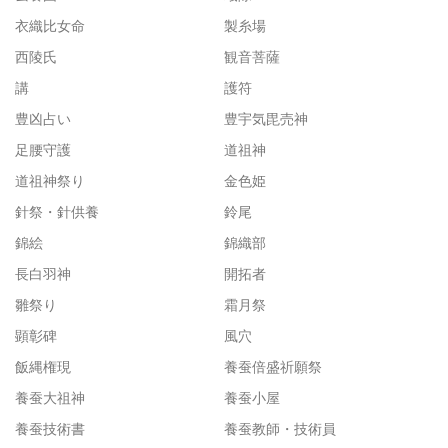
衣織比女命
製糸場
西陵氏
観音菩薩
講
護符
豊凶占い
豊宇気毘売神
足腰守護
道祖神
道祖神祭り
金色姫
針祭・針供養
鈴尾
錦絵
錦織部
長白羽神
開拓者
雛祭り
霜月祭
顕彰碑
風穴
飯縄権現
養蚕倍盛祈願祭
養蚕大祖神
養蚕小屋
養蚕技術書
養蚕教師・技術員