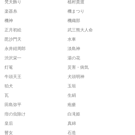
梵天飾り
植村貴渡
楽器糸
機まつり
機神
機織部
正月初絵
武三熊大人命
毘沙門天
水車
永井紺周郎
淡島神
渋沢栄一
湯の花
灯篭
災害・病気
牛頭天王
犬頭明神
狛犬
玉垣
瓦
生絹
田島弥平
疱瘡
疳の虫除け
白滝姫
皇后
真綿
瞽女
石造