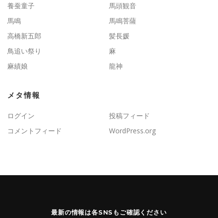
養蚕童子
馬頭観音
馬鳴
馬鳴菩薩
高橋新五郎
髪長媛
鳥追い祭り
麻
麻績娘
龍神
メタ情報
ログイン
投稿フィード
コメントフィード
WordPress.org
最新の情報は各SNSもご確認ください