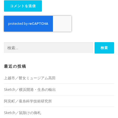
検
索:
最近の投稿
上越市／瞽女ミュージアム高田
Sketch／横浜開港・生糸の輸出
阿見町／蚕糸科学技術研究所
Sketch／鼠除けの御札