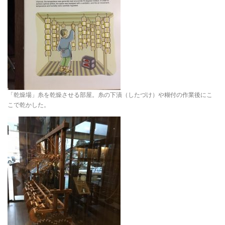
「乾燥場」糸を乾燥させる部屋。糸の下漬（したづけ）や糊付の作業後にこ
こで乾かした。