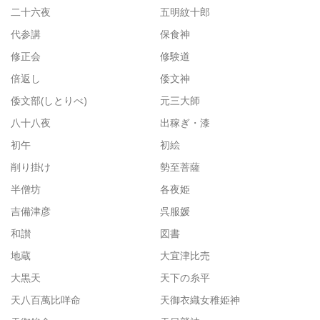
二十六夜
五明紋十郎
代参講
保食神
修正会
修験道
倍返し
倭文神
倭文部(しとりべ)
元三大師
八十八夜
出稼ぎ・漆
初午
初絵
削り掛け
勢至菩薩
半僧坊
各夜姫
吉備津彦
呉服媛
和讃
図書
地蔵
大宜津比売
大黒天
天下の糸平
天八百萬比咩命
天御衣織女稚姫神