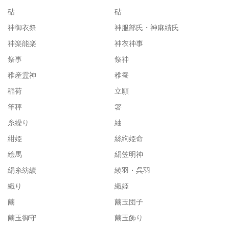
砧
砧
神御衣祭
神服部氏・神麻績氏
神楽能楽
神衣神事
祭事
祭神
稚産霊神
稚蚕
稲荷
立願
竿秤
箸
糸繰り
紬
紺姫
絲絇姫命
絵馬
絹笠明神
絹糸紡績
綾羽・呉羽
織り
織姫
繭
繭玉団子
繭玉御守
繭玉飾り