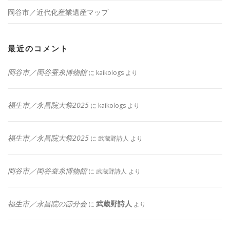
岡谷市／近代化産業遺産マップ
最近のコメント
岡谷市／岡谷蚕糸博物館
に
kaikologs
より
福生市／永昌院大祭2025
に
kaikologs
より
福生市／永昌院大祭2025
に
武蔵野詩人
より
岡谷市／岡谷蚕糸博物館
に
武蔵野詩人
より
福生市／永昌院の節分会
武蔵野詩人
に
より