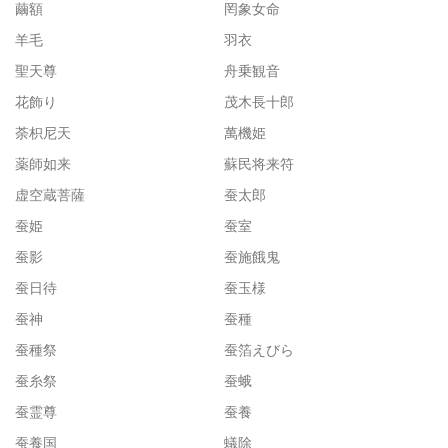
繭額
罔象女命
羊毛
羽衣
聖天尊
舟乗観音
花飾り
茂木長十郎
荼枳尼天
萬機姫
薬師如来
蘇民将来符
虚空蔵菩薩
蚕太郎
蚕姫
蚕室
蚕影
蚕施餓鬼
蚕日待
蚕玉様
蚕神
蚕種
蚕種祭
蚕箔えびら
蚕糸祭
蚕蛾
蚕霊尊
蚕養
蚕養国
蟻除