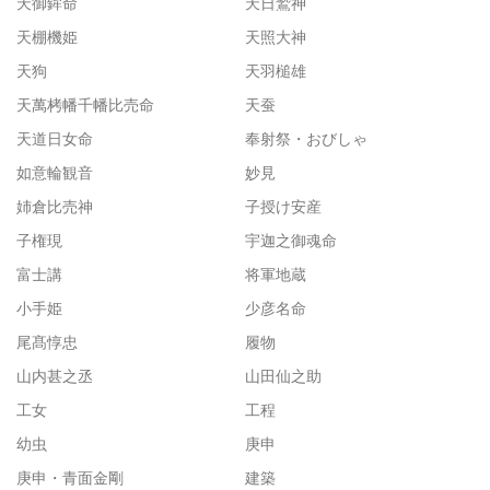
天御鉾命
天日鷲神
天棚機姫
天照大神
天狗
天羽槌雄
天萬栲幡千幡比売命
天蚕
天道日女命
奉射祭・おびしゃ
如意輪観音
妙見
姉倉比売神
子授け安産
子権現
宇迦之御魂命
富士講
将軍地蔵
小手姫
少彦名命
尾髙惇忠
履物
山内甚之丞
山田仙之助
工女
工程
幼虫
庚申
庚申・青面金剛
建築