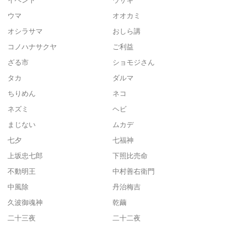
ウマ
オオカミ
オシラサマ
おしら講
コノハナサクヤ
ご利益
ざる市
ショモジさん
タカ
ダルマ
ちりめん
ネコ
ネズミ
ヘビ
まじない
ムカデ
七夕
七福神
上坂忠七郎
下照比売命
不動明王
中村善右衛門
中風除
丹治梅吉
久波御魂神
乾繭
二十三夜
二十二夜