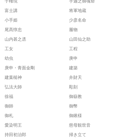
子権現
宇迦之御魂命
富士講
将軍地蔵
小手姫
少彦名命
尾髙惇忠
履物
山内甚之丞
山田仙之助
工女
工程
幼虫
庚申
庚申・青面金剛
建築
建葉槌神
弁財天
弘法大師
彫刻
徐福
御嶽教
御師
御幣
御札
御鍬様
愛染明王
慈母観世音
持田初治郎
掃き立て