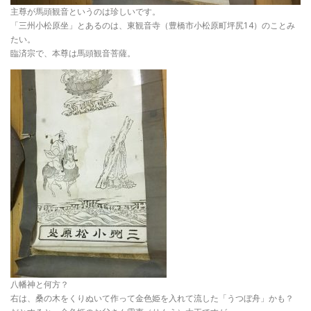
主尊が馬頭観音というのは珍しいです。
「三州小松原坐」とあるのは、東観音寺（豊橋市小松原町坪尻14）のことみ
たい。
臨済宗で、本尊は馬頭観音菩薩。
八幡神と何方？
右は、桑の木をくりぬいて作って金色姫を入れて流した「うつぼ舟」かも？