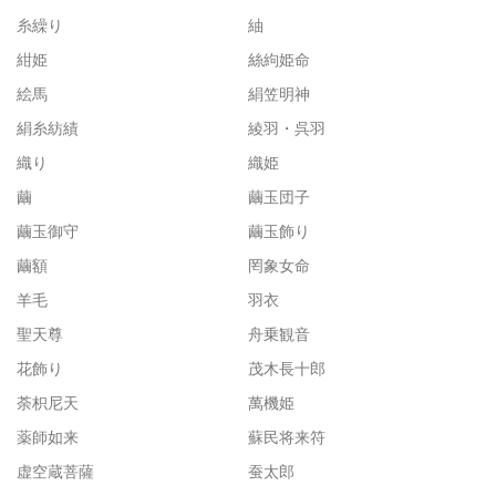
糸繰り
紬
紺姫
絲絇姫命
絵馬
絹笠明神
絹糸紡績
綾羽・呉羽
織り
織姫
繭
繭玉団子
繭玉御守
繭玉飾り
繭額
罔象女命
羊毛
羽衣
聖天尊
舟乗観音
花飾り
茂木長十郎
荼枳尼天
萬機姫
薬師如来
蘇民将来符
虚空蔵菩薩
蚕太郎