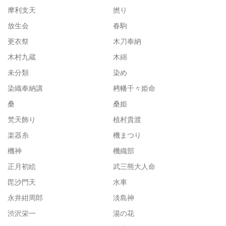
摩利支天
撚り
放生会
春駒
更衣祭
木刀奉納
木村九蔵
木綿
未分類
染め
染織奉納講
栲幡千々姫命
桑
桑姫
梵天飾り
植村貴渡
楽器糸
機まつり
機神
機織部
正月初絵
武三熊大人命
毘沙門天
水車
永井紺周郎
淡島神
渋沢栄一
湯の花