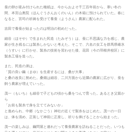
蚕の卵が産み付けられた種紙は、今からおよそ千三百年前から、寒い冬の
間、本宮山奥院（ほんぐうさんおくのいん）の木箱に預けられていた。春に
なると、宮司の祈祷を受けて養蚕（ようさん）農家に配られた。
吉田で養蚕が始まったのは明治の初めだった。
細谷（ほそや）で生まれた民造（たみぞう）は、蚕に不思議な力を感じ、農
家が生き残るには製糸しかないと考えた。そこで、六名の女工を群馬県碓氷
（うすい）に行かせ、製糸の技術を習わせた後、花田（今の羽根井校区）に
製糸工場を造った。
また、民造の弟は、
「質の良い繭（まゆ）を生産するには、桑が大事」
と桑の改良に努めた。桑畑は細谷、二川方面から近隣の農家に広がり、蚕を
飼う農家が増えていった。
茂一（もいち）も細谷で子どもの頃から桑をつんで育った。あるとき父親か
ら
「お前も製糸で身を立ててみないか」
と進められ、中郷（なかごう）神社の近くで製糸をはじめた。茂一の一日
は、体を清め、正装して神前に正座し、祈りを捧げることから始まった。
茂一の楽しみは、繭問屋と連れだって養蚕農家を訪ねることだった。いつも