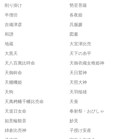
削り掛け
勢至菩薩
半僧坊
各夜姫
吉備津彦
呉服媛
和讃
図書
地蔵
大宜津比売
大黒天
天下の糸平
天八百萬比咩命
天御衣織女稚姫神
天御鉾命
天日鷲神
天棚機姫
天照大神
天狗
天羽槌雄
天萬栲幡千幡比売命
天蚕
天道日女命
奉射祭・おびしゃ
如意輪観音
妙見
姉倉比売神
子授け安産