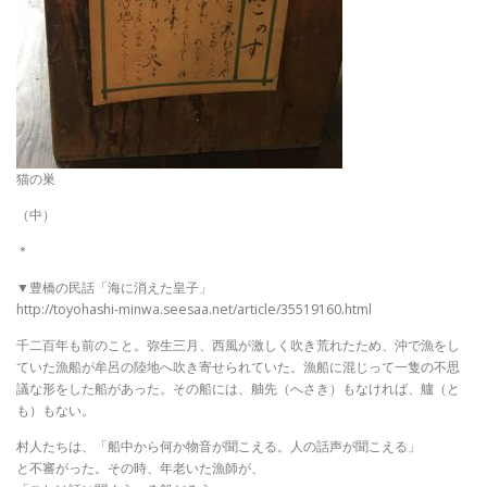
猫の巣
（中）
＊
▼豊橋の民話「海に消えた皇子」
http://toyohashi-minwa.seesaa.net/article/35519160.html
千二百年も前のこと。弥生三月、西風が激しく吹き荒れたため、沖で漁をし
ていた漁船が牟呂の陸地へ吹き寄せられていた。漁船に混じって一隻の不思
議な形をした船があった。その船には、舳先（へさき）もなければ、艫（と
も）もない。
村人たちは、「船中から何か物音が聞こえる。人の話声が聞こえる」
と不審がった。その時、年老いた漁師が、