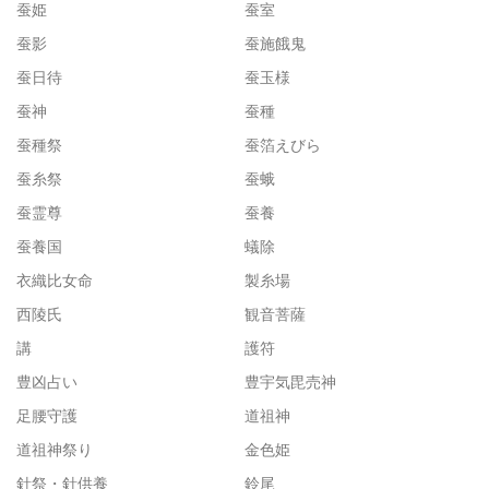
蚕姫
蚕室
蚕影
蚕施餓鬼
蚕日待
蚕玉様
蚕神
蚕種
蚕種祭
蚕箔えびら
蚕糸祭
蚕蛾
蚕霊尊
蚕養
蚕養国
蟻除
衣織比女命
製糸場
西陵氏
観音菩薩
講
護符
豊凶占い
豊宇気毘売神
足腰守護
道祖神
道祖神祭り
金色姫
針祭・針供養
鈴尾