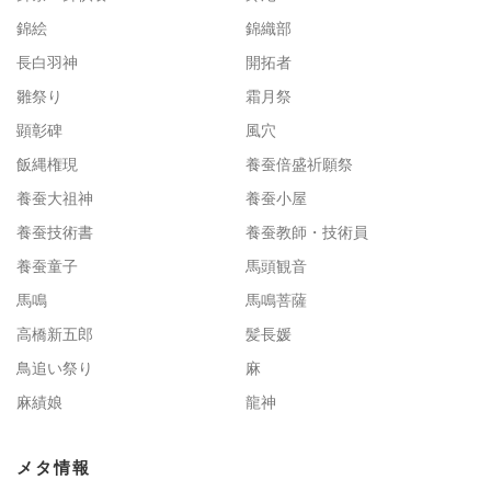
錦絵
錦織部
長白羽神
開拓者
雛祭り
霜月祭
顕彰碑
風穴
飯縄権現
養蚕倍盛祈願祭
養蚕大祖神
養蚕小屋
養蚕技術書
養蚕教師・技術員
養蚕童子
馬頭観音
馬鳴
馬鳴菩薩
高橋新五郎
髪長媛
鳥追い祭り
麻
麻績娘
龍神
メタ情報