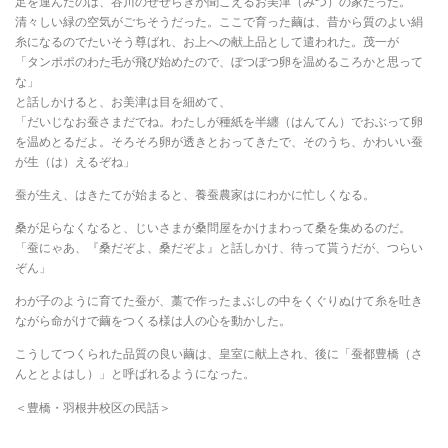
足を運んだのは、谷川のせせらぎが聞こえるお美津（みつ）の家だった。
清々しい緑の空気がごちそうだった。ここで育った繭は、昔から質のよい絹
糸になるのでたいそう尊ばれ、お上への献上品として遣われた。茂一が
「タンポポのわた毛が飛び始めたので、ぼつぼつ卵を温めるころかと思って
な」
と話しかけると、お美津は目を細めて、
「だいじなお蚕さまだでね。わたしが種紙を半纏（はんてん）でおぶって卵
を温めとるだよ。そろそろ卵が透きとおってきたで、そのうち、かわいい蚕
が生（は）えるぞね」
蚕が生え、はきたてが始まると、養蚕農家はにわかに忙しくなる。
桑が足らなくなると、じいさまが桑問屋をかけまわって桑を集めるのだ。
「蚕にゃあ、『桑だぞよ、桑だぞよ』と話しかけ、待って貰うだが、つらい
ぞん」
わが子のように育てた蚕が、藁で作ったまぶしの中をくぐりぬけて糸を吐き
ながら命がけで繭をつくる様は人の心を動かした。
こうしてつくられた品質の良い繭は、皇室に献上され、後に「蚕都豊橋（さ
んととよはし）」と呼ばれるようになった。
＜豊橋・羽根井校区の民話＞