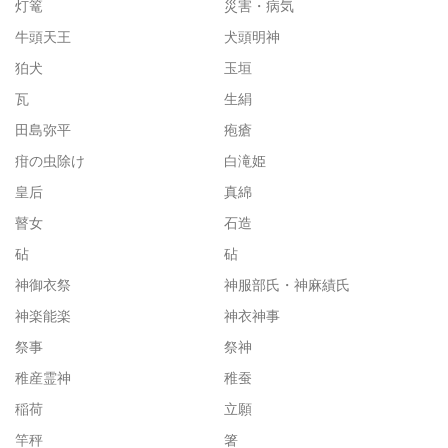
灯篭
災害・病気
牛頭天王
犬頭明神
狛犬
玉垣
瓦
生絹
田島弥平
疱瘡
疳の虫除け
白滝姫
皇后
真綿
瞽女
石造
砧
砧
神御衣祭
神服部氏・神麻績氏
神楽能楽
神衣神事
祭事
祭神
稚産霊神
稚蚕
稲荷
立願
竿秤
箸