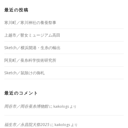
最近の投稿
寒川町／寒川神社の養蚕祭事
上越市／瞽女ミュージアム高田
Sketch／横浜開港・生糸の輸出
阿見町／蚕糸科学技術研究所
Sketch／鼠除けの御札
最近のコメント
岡谷市／岡谷蚕糸博物館
に
kaikologs
より
福生市／永昌院大祭2025
に
kaikologs
より