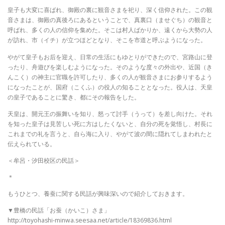
皇子も大変に喜ばれ、御殿の裏に観音さまを祀り、深く信仰された。この観
音さまは、御殿の真後ろにあるということで、真裏口（ませぐち）の観音と
呼ばれ、多くの人の信仰を集めた。そこは村人ばかりか、遠くから大勢の人
が訪れ、市（イチ）が立つほどとなり、そこを市道と呼ぶようになった。
やがて皇子もお后を迎え、日常の生活にもゆとりができたので、宮路山に登
ったり、舟遊びを楽しむようになった。そのような度々の外出や、近国（き
んこく）の神主に官職を許可したり、多くの人が観音さまにお参りするよう
になったことが、国府（こくふ）の役人の知ることとなった。役人は、天皇
の皇子であることに驚き、都にその報告をした。
天皇は、開元王の振舞いを知り、怒って討手（うって）を差し向けた。それ
を知った皇子は見苦しい死に方はしたくないと、自分の死を覚悟し、村長に
これまでの礼を言うと、自ら海に入り、やがて波の間に隠れてしまわれたと
伝えられている。
＜牟呂・汐田校区の民話＞
＊
もうひとつ、養蚕に関する民話が興味深いので紹介しておきます。
▼豊橋の民話「お蚕（かいこ）さま」
http://toyohashi-minwa.seesaa.net/article/18369836.html