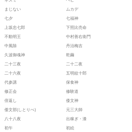
まじない
ムカデ
七夕
七福神
上坂忠七郎
下照比売命
不動明王
中村善右衛門
中風除
丹治梅吉
久波御魂神
乾繭
二十三夜
二十二夜
二十六夜
五明紋十郎
代参講
保食神
修正会
修験道
倍返し
倭文神
倭文部(しとりべ)
元三大師
八十八夜
出稼ぎ・漆
初午
初絵