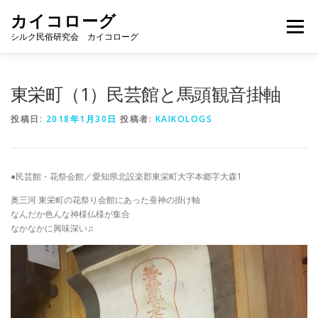
コ
カイコローグ
ン
メニュー
テ
シルク民俗研究会 カイコローグ
ン
ツ
へ
カイコローグの歩み
資料館図書
歳時記
東栄町（1）民芸館と馬頭観音掛軸
ス
キ
投稿日:
2018年1月30日
投稿者:
KAIKOLOGS
ッ
プ
県別事例
ブログ
お問い合わせ
●民芸館・花祭会館／愛知県北設楽郡東栄町大字本郷字大森1
奥三河 東栄町の花祭り会館にあった蚕神の掛け軸
なんだか色んな神様仏様が集合
なかなかに興味深い♫