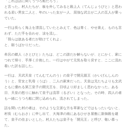
「これは話に聞くうつろ船だろう」
と言った。村人たちが、板を外してみると殿上人（てんじょうびと）と思わ
れる若い男女二人と、年のいった女が一人、屈強な武士が二人の五人が乗っ
ていた。
一行は長らく海上を漂流していたとみえて、色は青く、やせ衰え、ものも言
わず、ただ手を合わせ、涙を流し、
「我らは故ある者だが助けてくれよ」
と、願うばかりだった。
牟呂の郷人（さとびと）たちは、どこの誰だか解らないが、とにかく、家に
つれて帰り、手厚く介抱した。一行はやがて元気を取り戻すと、ここに流れ
着いた訳を話した。
一行は、天武天皇（てんむてんのう）の皇子で開元親王（かいげんしんの
う）と、官女と乳母（うば）、二人の家来だった。天皇は兄たちよりも文武
ともに優れる第三皇子の開元王を、日頃より好ましく思わなかった。ある
日、天皇の怒りに触れて皇子は流罪（るざい）となった。その時、四人の者
も一緒にうつろ船に閉じ込められ、流されてしまった。
話を聞いた村の者は、そのような立派な方を草家などではもったいないと、
村長（むらおさ）に申し出て、大海津の南にあるひがき屋敷に新御殿を建
て、皇子の住まいとした。村人たちは皇子を「開元王」と呼び、敬い慕っ
た。