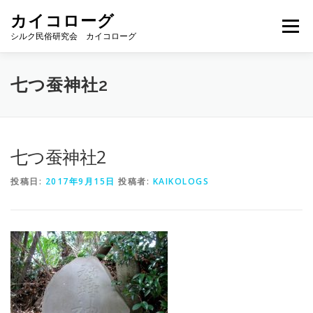
コ
カイコローグ
ン
メニュー
テ
シルク民俗研究会 カイコローグ
ン
ツ
へ
カイコローグの歩み
資料館図書
歳時記
七つ蚕神社2
ス
キ
ッ
プ
県別事例
ブログ
お問い合わせ
七つ蚕神社2
投稿日:
2017年9月15日
投稿者:
KAIKOLOGS