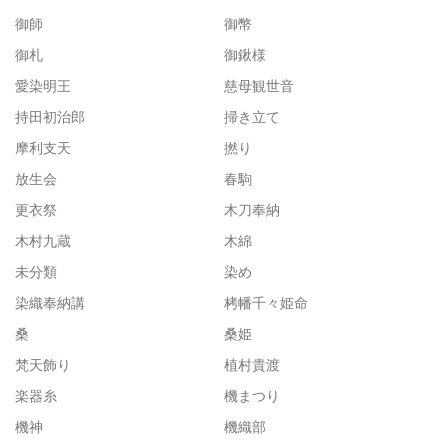
御師
御幣
御札
御鍬様
愛染明王
慈母観世音
持田初治郎
掃き立て
摩利支天
撚り
放生会
春駒
更衣祭
木刀奉納
木村九蔵
木綿
未分類
染め
染織奉納講
栲幡千々姫命
桑
桑姫
梵天飾り
植村貴渡
楽器糸
機まつり
機神
機織部