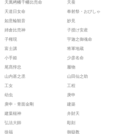
天萬栲幡千幡比売命
天蚕
天道日女命
奉射祭・おびしゃ
如意輪観音
妙見
姉倉比売神
子授け安産
子権現
宇迦之御魂命
富士講
将軍地蔵
小手姫
少彦名命
尾髙惇忠
履物
山内甚之丞
山田仙之助
工女
工程
幼虫
庚申
庚申・青面金剛
建築
建葉槌神
弁財天
弘法大師
彫刻
徐福
御嶽教