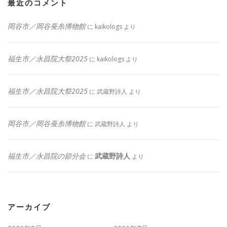
最近のコメント
岡谷市／岡谷蚕糸博物館
に
kaikologs
より
福生市／永昌院大祭2025
に
kaikologs
より
福生市／永昌院大祭2025
に
武蔵野詩人
より
岡谷市／岡谷蚕糸博物館
に
武蔵野詩人
より
福生市／永昌院の節分会
武蔵野詩人
に
より
アーカイブ