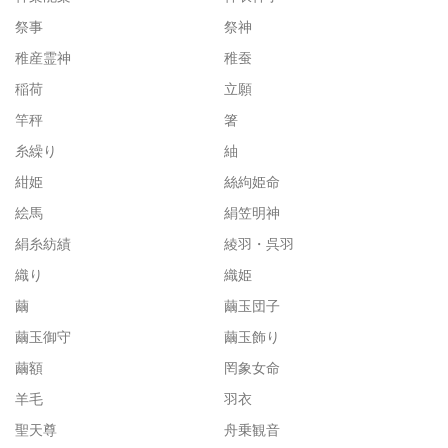
祭事
祭神
稚産霊神
稚蚕
稲荷
立願
竿秤
箸
糸繰り
紬
紺姫
絲絇姫命
絵馬
絹笠明神
絹糸紡績
綾羽・呉羽
織り
織姫
繭
繭玉団子
繭玉御守
繭玉飾り
繭額
罔象女命
羊毛
羽衣
聖天尊
舟乗観音