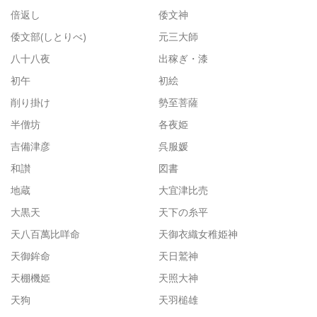
倍返し
倭文神
倭文部(しとりべ)
元三大師
八十八夜
出稼ぎ・漆
初午
初絵
削り掛け
勢至菩薩
半僧坊
各夜姫
吉備津彦
呉服媛
和讃
図書
地蔵
大宜津比売
大黒天
天下の糸平
天八百萬比咩命
天御衣織女稚姫神
天御鉾命
天日鷲神
天棚機姫
天照大神
天狗
天羽槌雄