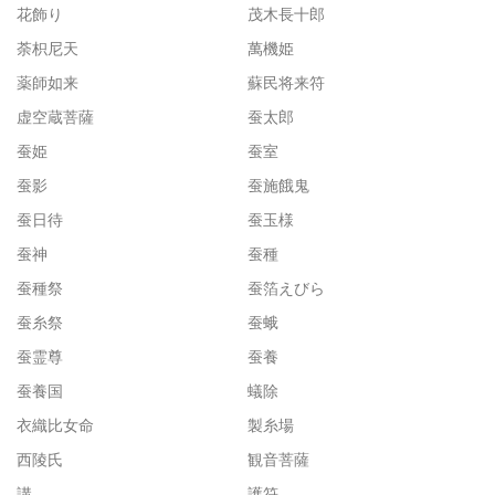
花飾り
茂木長十郎
荼枳尼天
萬機姫
薬師如来
蘇民将来符
虚空蔵菩薩
蚕太郎
蚕姫
蚕室
蚕影
蚕施餓鬼
蚕日待
蚕玉様
蚕神
蚕種
蚕種祭
蚕箔えびら
蚕糸祭
蚕蛾
蚕霊尊
蚕養
蚕養国
蟻除
衣織比女命
製糸場
西陵氏
観音菩薩
講
護符