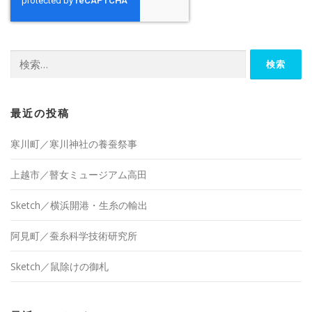
検
索:
最近の投稿
寒川町／寒川神社の養蚕祭事
上越市／瞽女ミュージアム高田
Sketch／横浜開港・生糸の輸出
阿見町／蚕糸科学技術研究所
Sketch／鼠除けの御札