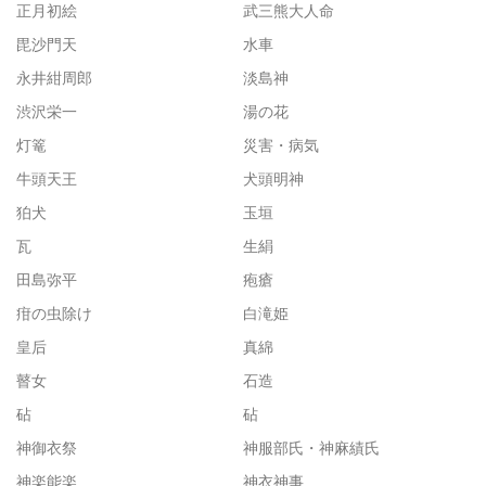
正月初絵
武三熊大人命
毘沙門天
水車
永井紺周郎
淡島神
渋沢栄一
湯の花
灯篭
災害・病気
牛頭天王
犬頭明神
狛犬
玉垣
瓦
生絹
田島弥平
疱瘡
疳の虫除け
白滝姫
皇后
真綿
瞽女
石造
砧
砧
神御衣祭
神服部氏・神麻績氏
神楽能楽
神衣神事