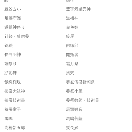
豊凶占い
豊宇気毘売神
足腰守護
道祖神
道祖神祭り
金色姫
針祭・針供養
鈴尾
錦絵
錦織部
長白羽神
開拓者
雛祭り
霜月祭
顕彰碑
風穴
飯縄権現
養蚕倍盛祈願祭
養蚕大祖神
養蚕小屋
養蚕技術書
養蚕教師・技術員
養蚕童子
馬頭観音
馬鳴
馬鳴菩薩
高橋新五郎
髪長媛