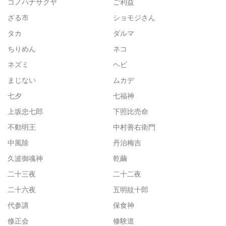
コノハナサクヤ
ご利益
ざる市
ショモジさん
タカ
ダルマ
ちりめん
ネコ
ネズミ
ヘビ
まじない
ムカデ
七夕
七福神
上坂忠七郎
下照比売命
不動明王
中村善右衛門
中風除
丹治梅吉
久波御魂神
乾繭
二十三夜
二十二夜
二十六夜
五明紋十郎
代参講
保食神
修正会
修験道