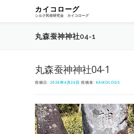
コ
カイコローグ
ン
シルク民俗研究会 カイコローグ
テ
ン
ツ
丸森蚕神神社04-1
へ
ス
キ
ッ
プ
丸森蚕神神社04-1
投稿日:
2026年4月26日
投稿者:
KAIKOLOGS