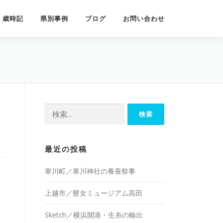
歳時記
県別事例
ブログ
お問い合わせ
検
索:
最近の投稿
寒川町／寒川神社の養蚕祭事
上越市／瞽女ミュージアム高田
Sketch／横浜開港・生糸の輸出