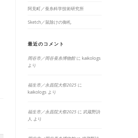
阿見町／蚕糸科学技術研究所
Sketch／鼠除けの御札
最近のコメント
岡谷市／岡谷蚕糸博物館
に
kaikologs
より
福生市／永昌院大祭2025
に
kaikologs
より
福生市／永昌院大祭2025
に
武蔵野詩
人
より