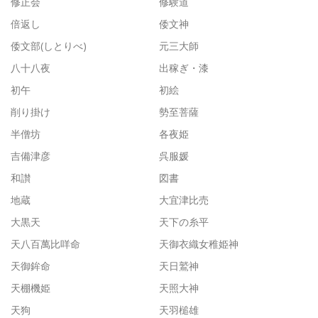
修正会
修験道
倍返し
倭文神
倭文部(しとりべ)
元三大師
八十八夜
出稼ぎ・漆
初午
初絵
削り掛け
勢至菩薩
半僧坊
各夜姫
吉備津彦
呉服媛
和讃
図書
地蔵
大宜津比売
大黒天
天下の糸平
天八百萬比咩命
天御衣織女稚姫神
天御鉾命
天日鷲神
天棚機姫
天照大神
天狗
天羽槌雄