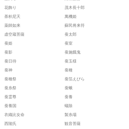
花飾り
茂木長十郎
荼枳尼天
萬機姫
薬師如来
蘇民将来符
虚空蔵菩薩
蚕太郎
蚕姫
蚕室
蚕影
蚕施餓鬼
蚕日待
蚕玉様
蚕神
蚕種
蚕種祭
蚕箔えびら
蚕糸祭
蚕蛾
蚕霊尊
蚕養
蚕養国
蟻除
衣織比女命
製糸場
西陵氏
観音菩薩