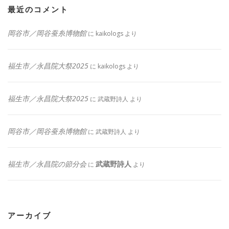
最近のコメント
岡谷市／岡谷蚕糸博物館
に
kaikologs
より
福生市／永昌院大祭2025
に
kaikologs
より
福生市／永昌院大祭2025
に
武蔵野詩人
より
岡谷市／岡谷蚕糸博物館
に
武蔵野詩人
より
福生市／永昌院の節分会
武蔵野詩人
に
より
アーカイブ