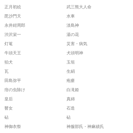
正月初絵
武三熊大人命
毘沙門天
水車
永井紺周郎
淡島神
渋沢栄一
湯の花
灯篭
災害・病気
牛頭天王
犬頭明神
狛犬
玉垣
瓦
生絹
田島弥平
疱瘡
疳の虫除け
白滝姫
皇后
真綿
瞽女
石造
砧
砧
神御衣祭
神服部氏・神麻績氏