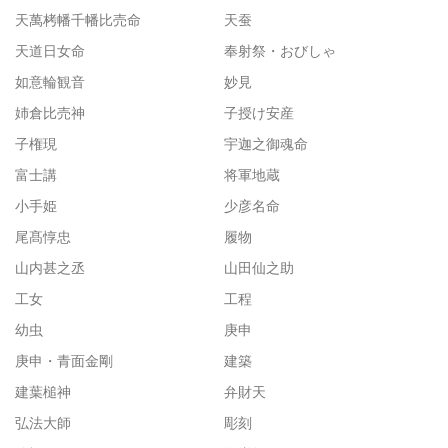
天萬栲幡千幡比売命
天蚕
天道日女命
奉射祭・おびしゃ
如意輪観音
妙見
姉倉比売神
子授け安産
子権現
宇迦之御魂命
富士講
将軍地蔵
小手姫
少彦名命
尾髙惇忠
履物
山内甚之丞
山田仙之助
工女
工程
幼虫
庚申
庚申・青面金剛
建築
建葉槌神
弁財天
弘法大師
彫刻