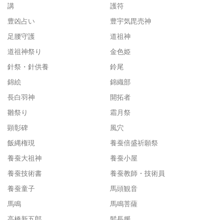
講
護符
豊凶占い
豊宇気毘売神
足腰守護
道祖神
道祖神祭り
金色姫
針祭・針供養
鈴尾
錦絵
錦織部
長白羽神
開拓者
雛祭り
霜月祭
顕彰碑
風穴
飯縄権現
養蚕倍盛祈願祭
養蚕大祖神
養蚕小屋
養蚕技術書
養蚕教師・技術員
養蚕童子
馬頭観音
馬鳴
馬鳴菩薩
高橋新五郎
髪長媛