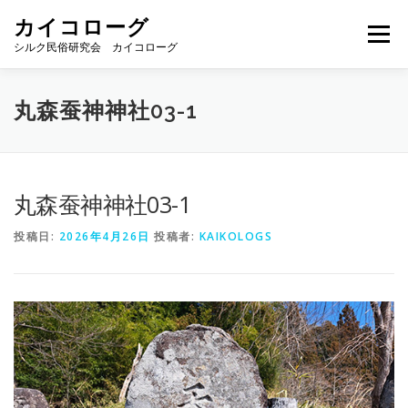
コ
カイコローグ
ン
メニュー
テ
シルク民俗研究会 カイコローグ
ン
ツ
へ
カイコローグの歩み
資料館図書
歳時記
丸森蚕神神社03-1
ス
キ
ッ
プ
県別事例
ブログ
お問い合わせ
丸森蚕神神社03-1
投稿日:
2026年4月26日
投稿者:
KAIKOLOGS