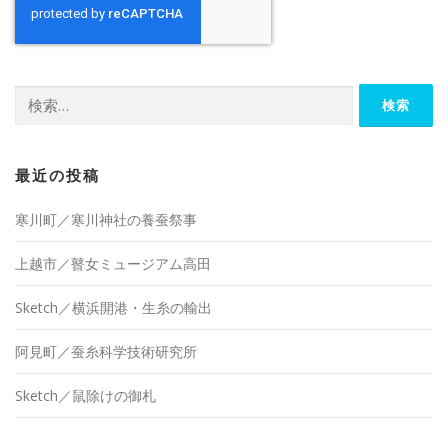
検
索:
最近の投稿
寒川町／寒川神社の養蚕祭事
上越市／瞽女ミュージアム高田
Sketch／横浜開港・生糸の輸出
阿見町／蚕糸科学技術研究所
Sketch／鼠除けの御札