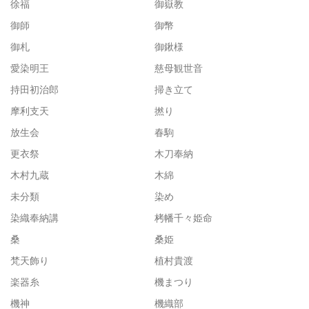
徐福
御嶽教
御師
御幣
御札
御鍬様
愛染明王
慈母観世音
持田初治郎
掃き立て
摩利支天
撚り
放生会
春駒
更衣祭
木刀奉納
木村九蔵
木綿
未分類
染め
染織奉納講
栲幡千々姫命
桑
桑姫
梵天飾り
植村貴渡
楽器糸
機まつり
機神
機織部