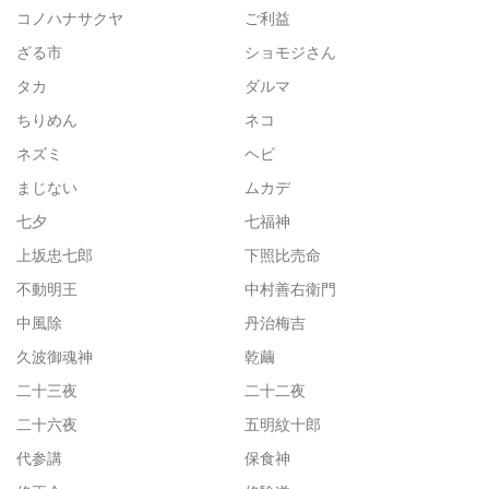
コノハナサクヤ
ご利益
ざる市
ショモジさん
タカ
ダルマ
ちりめん
ネコ
ネズミ
ヘビ
まじない
ムカデ
七夕
七福神
上坂忠七郎
下照比売命
不動明王
中村善右衛門
中風除
丹治梅吉
久波御魂神
乾繭
二十三夜
二十二夜
二十六夜
五明紋十郎
代参講
保食神