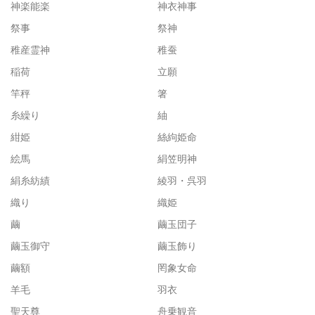
神楽能楽
神衣神事
祭事
祭神
稚産霊神
稚蚕
稲荷
立願
竿秤
箸
糸繰り
紬
紺姫
絲絇姫命
絵馬
絹笠明神
絹糸紡績
綾羽・呉羽
織り
織姫
繭
繭玉団子
繭玉御守
繭玉飾り
繭額
罔象女命
羊毛
羽衣
聖天尊
舟乗観音