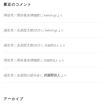
最近のコメント
岡谷市／岡谷蚕糸博物館
に
kaikologs
より
福生市／永昌院大祭2025
に
kaikologs
より
福生市／永昌院大祭2025
に
武蔵野詩人
より
岡谷市／岡谷蚕糸博物館
に
武蔵野詩人
より
福生市／永昌院の節分会
武蔵野詩人
に
より
アーカイブ