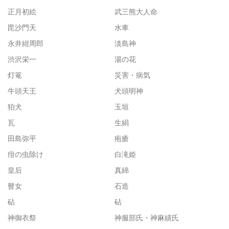
正月初絵
武三熊大人命
毘沙門天
水車
永井紺周郎
淡島神
渋沢栄一
湯の花
灯篭
災害・病気
牛頭天王
犬頭明神
狛犬
玉垣
瓦
生絹
田島弥平
疱瘡
疳の虫除け
白滝姫
皇后
真綿
瞽女
石造
砧
砧
神御衣祭
神服部氏・神麻績氏