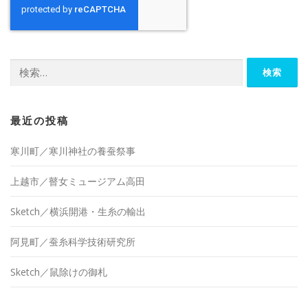
検
索:
最近の投稿
寒川町／寒川神社の養蚕祭事
上越市／瞽女ミュージアム高田
Sketch／横浜開港・生糸の輸出
阿見町／蚕糸科学技術研究所
Sketch／鼠除けの御札