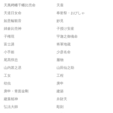
天萬栲幡千幡比売命
天蚕
天道日女命
奉射祭・おびしゃ
如意輪観音
妙見
姉倉比売神
子授け安産
子権現
宇迦之御魂命
富士講
将軍地蔵
小手姫
少彦名命
尾髙惇忠
履物
山内甚之丞
山田仙之助
工女
工程
幼虫
庚申
庚申・青面金剛
建築
建葉槌神
弁財天
弘法大師
彫刻