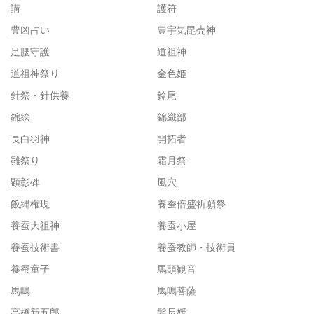
講
護符
豊凶占い
豊宇気毘売神
足腰守護
道祖神
道祖神祭り
金色姫
針祭・針供養
鈴尾
錦絵
錦織部
長白羽神
開拓者
雛祭り
霜月祭
顕彰碑
風穴
飯縄権現
養蚕倍盛祈願祭
養蚕大祖神
養蚕小屋
養蚕技術書
養蚕教師・技術員
養蚕童子
馬頭観音
馬鳴
馬鳴菩薩
高橋新五郎
髪長媛