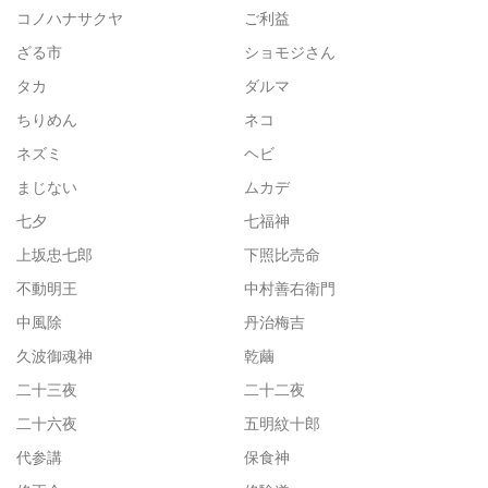
コノハナサクヤ
ご利益
ざる市
ショモジさん
タカ
ダルマ
ちりめん
ネコ
ネズミ
ヘビ
まじない
ムカデ
七夕
七福神
上坂忠七郎
下照比売命
不動明王
中村善右衛門
中風除
丹治梅吉
久波御魂神
乾繭
二十三夜
二十二夜
二十六夜
五明紋十郎
代参講
保食神