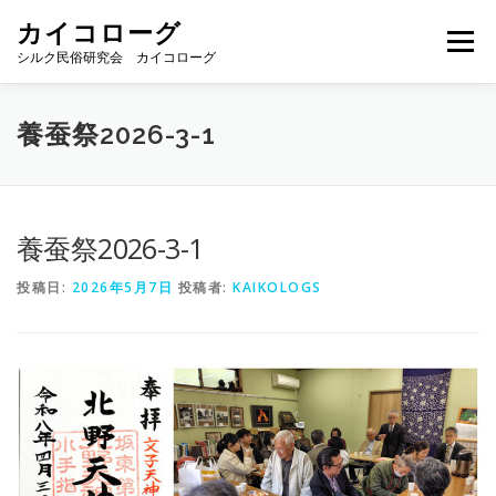
コ
カイコローグ
ン
メニュー
テ
シルク民俗研究会 カイコローグ
ン
ツ
へ
カイコローグの歩み
資料館図書
歳時記
養蚕祭2026-3-1
ス
キ
ッ
プ
県別事例
ブログ
お問い合わせ
養蚕祭2026-3-1
投稿日:
2026年5月7日
投稿者:
KAIKOLOGS