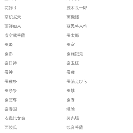
花飾り
茂木長十郎
荼枳尼天
萬機姫
薬師如来
蘇民将来符
虚空蔵菩薩
蚕太郎
蚕姫
蚕室
蚕影
蚕施餓鬼
蚕日待
蚕玉様
蚕神
蚕種
蚕種祭
蚕箔えびら
蚕糸祭
蚕蛾
蚕霊尊
蚕養
蚕養国
蟻除
衣織比女命
製糸場
西陵氏
観音菩薩