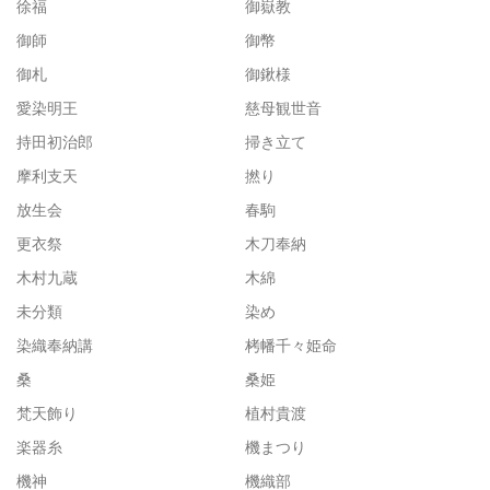
徐福
御嶽教
御師
御幣
御札
御鍬様
愛染明王
慈母観世音
持田初治郎
掃き立て
摩利支天
撚り
放生会
春駒
更衣祭
木刀奉納
木村九蔵
木綿
未分類
染め
染織奉納講
栲幡千々姫命
桑
桑姫
梵天飾り
植村貴渡
楽器糸
機まつり
機神
機織部