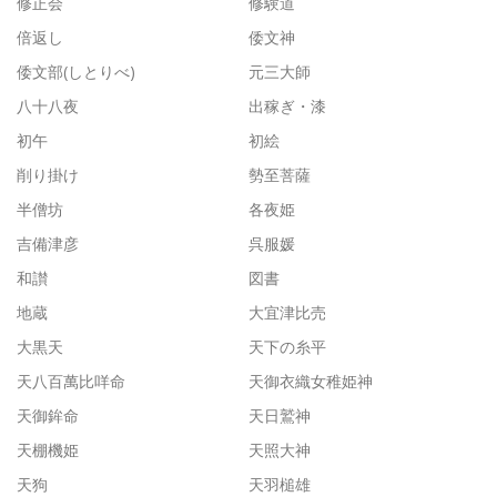
修正会
修験道
倍返し
倭文神
倭文部(しとりべ)
元三大師
八十八夜
出稼ぎ・漆
初午
初絵
削り掛け
勢至菩薩
半僧坊
各夜姫
吉備津彦
呉服媛
和讃
図書
地蔵
大宜津比売
大黒天
天下の糸平
天八百萬比咩命
天御衣織女稚姫神
天御鉾命
天日鷲神
天棚機姫
天照大神
天狗
天羽槌雄