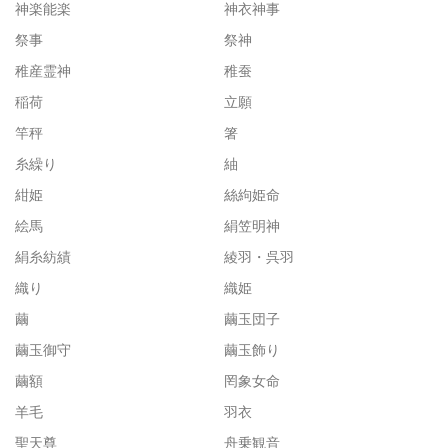
神楽能楽
神衣神事
祭事
祭神
稚産霊神
稚蚕
稲荷
立願
竿秤
箸
糸繰り
紬
紺姫
絲絇姫命
絵馬
絹笠明神
絹糸紡績
綾羽・呉羽
織り
織姫
繭
繭玉団子
繭玉御守
繭玉飾り
繭額
罔象女命
羊毛
羽衣
聖天尊
舟乗観音