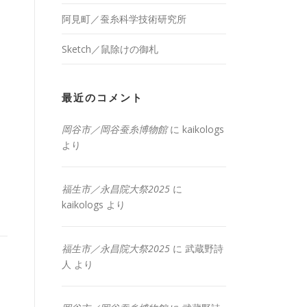
阿見町／蚕糸科学技術研究所
Sketch／鼠除けの御札
最近のコメント
岡谷市／岡谷蚕糸博物館
に
kaikologs
より
福生市／永昌院大祭2025
に
kaikologs
より
福生市／永昌院大祭2025
に
武蔵野詩
人
より