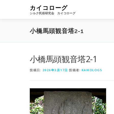
コ
カイコローグ
ン
シルク民俗研究会 カイコローグ
テ
ン
ツ
小橋馬頭観音塔2-1
へ
ス
キ
ッ
プ
小橋馬頭観音塔2-1
投稿日:
2026年3月17日
投稿者:
KAIKOLOGS