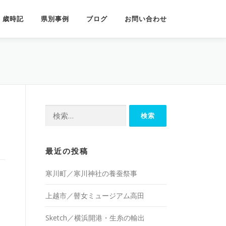
歳時記
県別事例
ブログ
お問い合わせ
検
索:
最近の投稿
寒川町／寒川神社の養蚕祭事
上越市／瞽女ミュージアム高田
Sketch／横浜開港・生糸の輸出