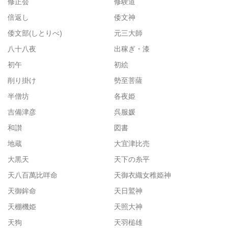
修正会
修験道
倍返し
倭文神
倭文部(しとりべ)
元三大師
八十八夜
出稼ぎ・漆
初午
初絵
削り掛け
勢至菩薩
半僧坊
各夜姫
吉備津彦
呉服媛
和讃
図書
地蔵
大宜津比売
大黒天
天下の糸平
天八百萬比咩命
天御衣織女稚姫神
天御鉾命
天日鷲神
天棚機姫
天照大神
天狗
天羽槌雄