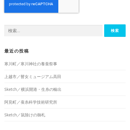
検
索:
最近の投稿
寒川町／寒川神社の養蚕祭事
上越市／瞽女ミュージアム高田
Sketch／横浜開港・生糸の輸出
阿見町／蚕糸科学技術研究所
Sketch／鼠除けの御札