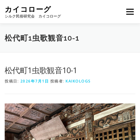
コ
カイコローグ
ン
メニュー
テ
シルク民俗研究会 カイコローグ
ン
ツ
へ
カイコローグの歩み
資料館図書
歳時記
松代町1虫歌観音10-1
ス
キ
ッ
プ
県別事例
ブログ
お問い合わせ
松代町1虫歌観音10-1
投稿日:
2026年7月1日
投稿者:
KAIKOLOGS