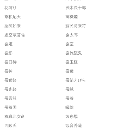
花飾り
茂木長十郎
荼枳尼天
萬機姫
薬師如来
蘇民将来符
虚空蔵菩薩
蚕太郎
蚕姫
蚕室
蚕影
蚕施餓鬼
蚕日待
蚕玉様
蚕神
蚕種
蚕種祭
蚕箔えびら
蚕糸祭
蚕蛾
蚕霊尊
蚕養
蚕養国
蟻除
衣織比女命
製糸場
西陵氏
観音菩薩