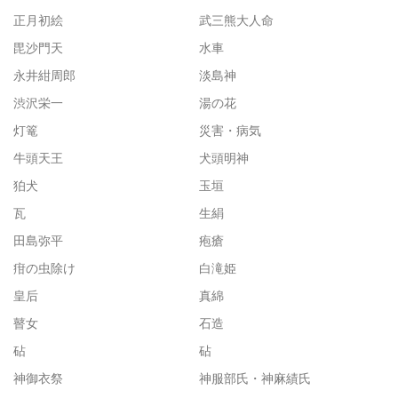
正月初絵
武三熊大人命
毘沙門天
水車
永井紺周郎
淡島神
渋沢栄一
湯の花
灯篭
災害・病気
牛頭天王
犬頭明神
狛犬
玉垣
瓦
生絹
田島弥平
疱瘡
疳の虫除け
白滝姫
皇后
真綿
瞽女
石造
砧
砧
神御衣祭
神服部氏・神麻績氏