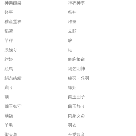
神楽能楽
神衣神事
祭事
祭神
稚産霊神
稚蚕
稲荷
立願
竿秤
箸
糸繰り
紬
紺姫
絲絇姫命
絵馬
絹笠明神
絹糸紡績
綾羽・呉羽
織り
織姫
繭
繭玉団子
繭玉御守
繭玉飾り
繭額
罔象女命
羊毛
羽衣
聖天尊
舟乗観音