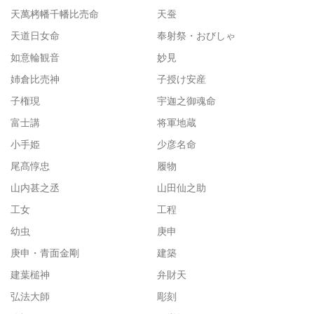
天萬栲幡千幡比売命
天蚕
天道日女命
奉射祭・おびしゃ
如意輪観音
妙見
姉倉比売神
子授け安産
子権現
宇迦之御魂命
富士講
将軍地蔵
小手姫
少彦名命
尾髙惇忠
履物
山内甚之丞
山田仙之助
工女
工程
幼虫
庚申
庚申・青面金剛
建築
建葉槌神
弁財天
弘法大師
彫刻