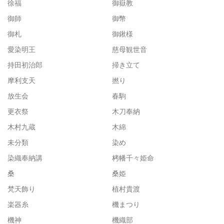
徐福
御嶽教
御師
御幣
御札
御鍬様
愛染明王
慈母観世音
持田初治郎
掃き立て
摩利支天
撚り
放生会
春駒
更衣祭
木刀奉納
木村九蔵
木綿
未分類
染め
染織奉納講
栲幡千々姫命
桑
桑姫
梵天飾り
植村貴渡
楽器糸
機まつり
機神
機織部