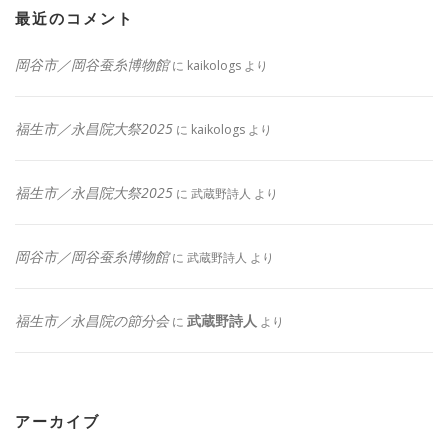
最近のコメント
岡谷市／岡谷蚕糸博物館
に
kaikologs
より
福生市／永昌院大祭2025
に
kaikologs
より
福生市／永昌院大祭2025
に
武蔵野詩人
より
岡谷市／岡谷蚕糸博物館
に
武蔵野詩人
より
福生市／永昌院の節分会
武蔵野詩人
に
より
アーカイブ