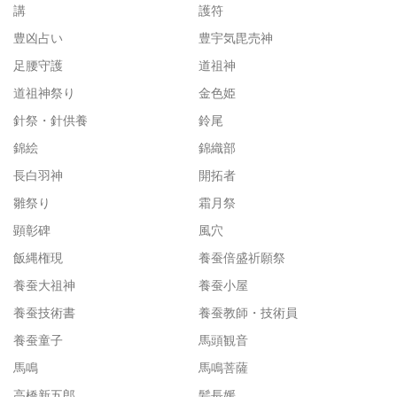
講
護符
豊凶占い
豊宇気毘売神
足腰守護
道祖神
道祖神祭り
金色姫
針祭・針供養
鈴尾
錦絵
錦織部
長白羽神
開拓者
雛祭り
霜月祭
顕彰碑
風穴
飯縄権現
養蚕倍盛祈願祭
養蚕大祖神
養蚕小屋
養蚕技術書
養蚕教師・技術員
養蚕童子
馬頭観音
馬鳴
馬鳴菩薩
高橋新五郎
髪長媛