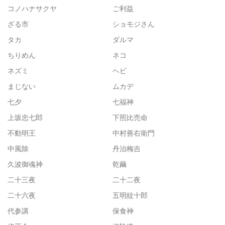
コノハナサクヤ
ご利益
ざる市
ショモジさん
タカ
ダルマ
ちりめん
ネコ
ネズミ
ヘビ
まじない
ムカデ
七夕
七福神
上坂忠七郎
下照比売命
不動明王
中村善右衛門
中風除
丹治梅吉
久波御魂神
乾繭
二十三夜
二十二夜
二十六夜
五明紋十郎
代参講
保食神