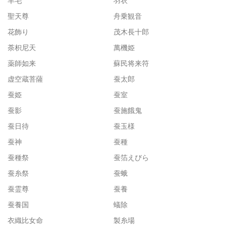
羊毛
羽衣
聖天尊
舟乗観音
花飾り
茂木長十郎
荼枳尼天
萬機姫
薬師如来
蘇民将来符
虚空蔵菩薩
蚕太郎
蚕姫
蚕室
蚕影
蚕施餓鬼
蚕日待
蚕玉様
蚕神
蚕種
蚕種祭
蚕箔えびら
蚕糸祭
蚕蛾
蚕霊尊
蚕養
蚕養国
蟻除
衣織比女命
製糸場