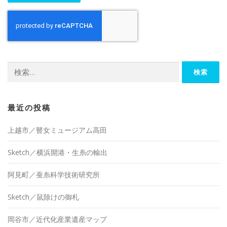
検
索:
最近の投稿
上越市／瞽女ミュージアム高田
Sketch／横浜開港・生糸の輸出
阿見町／蚕糸科学技術研究所
Sketch／鼠除けの御札
岡谷市／近代化産業遺産マップ