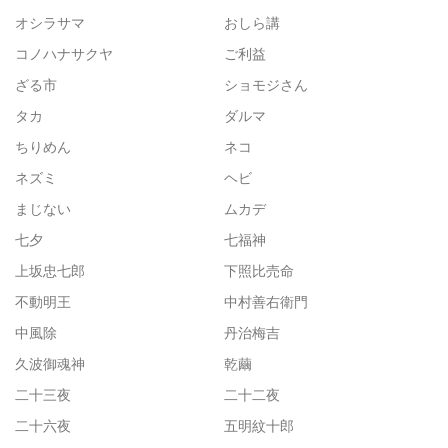
オシラサマ
おしら講
コノハナサクヤ
ご利益
ざる市
ショモジさん
タカ
ダルマ
ちりめん
ネコ
ネズミ
ヘビ
まじない
ムカデ
七夕
七福神
上坂忠七郎
下照比売命
不動明王
中村善右衛門
中風除
丹治梅吉
久波御魂神
乾繭
二十三夜
二十二夜
二十六夜
五明紋十郎