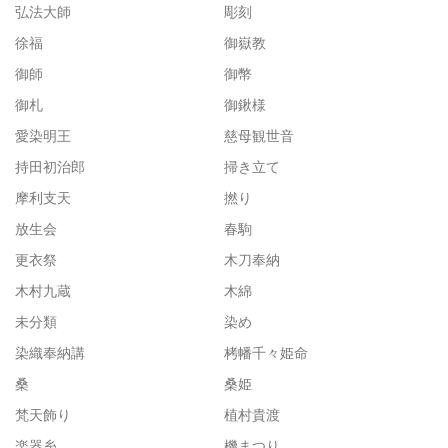
弘法大師
彫刻
徐福
御嶽教
御師
御幣
御札
御鍬様
愛染明王
慈母観世音
持田初治郎
掃き立て
摩利支天
撚り
放生会
春駒
更衣祭
木刀奉納
木村九蔵
木綿
未分類
染め
染織奉納講
栲幡千々姫命
桑
桑姫
梵天飾り
植村貴渡
楽器糸
機まつり