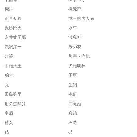
機神
機織部
正月初絵
武三熊大人命
毘沙門天
水車
永井紺周郎
淡島神
渋沢栄一
湯の花
灯篭
災害・病気
牛頭天王
犬頭明神
狛犬
玉垣
瓦
生絹
田島弥平
疱瘡
疳の虫除け
白滝姫
皇后
真綿
瞽女
石造
砧
砧