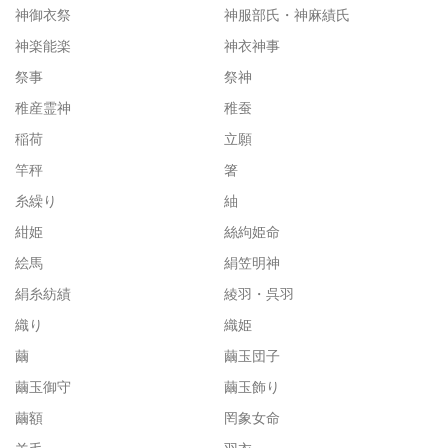
神御衣祭
神服部氏・神麻績氏
神楽能楽
神衣神事
祭事
祭神
稚産霊神
稚蚕
稲荷
立願
竿秤
箸
糸繰り
紬
紺姫
絲絇姫命
絵馬
絹笠明神
絹糸紡績
綾羽・呉羽
織り
織姫
繭
繭玉団子
繭玉御守
繭玉飾り
繭額
罔象女命