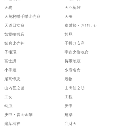
天狗
天羽槌雄
天萬栲幡千幡比売命
天蚕
天道日女命
奉射祭・おびしゃ
如意輪観音
妙見
姉倉比売神
子授け安産
子権現
宇迦之御魂命
富士講
将軍地蔵
小手姫
少彦名命
尾髙惇忠
履物
山内甚之丞
山田仙之助
工女
工程
幼虫
庚申
庚申・青面金剛
建築
建葉槌神
弁財天