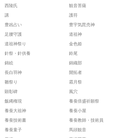
西陵氏
観音菩薩
講
護符
豊凶占い
豊宇気毘売神
足腰守護
道祖神
道祖神祭り
金色姫
針祭・針供養
鈴尾
錦絵
錦織部
長白羽神
開拓者
雛祭り
霜月祭
顕彰碑
風穴
飯縄権現
養蚕倍盛祈願祭
養蚕大祖神
養蚕小屋
養蚕技術書
養蚕教師・技術員
養蚕童子
馬頭観音