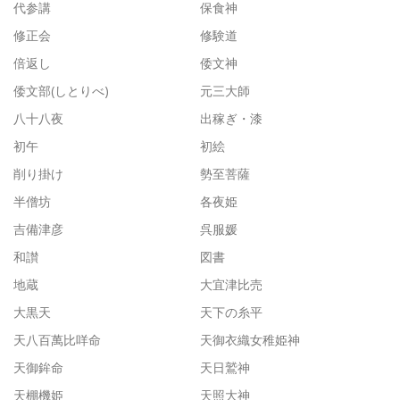
代参講
保食神
修正会
修験道
倍返し
倭文神
倭文部(しとりべ)
元三大師
八十八夜
出稼ぎ・漆
初午
初絵
削り掛け
勢至菩薩
半僧坊
各夜姫
吉備津彦
呉服媛
和讃
図書
地蔵
大宜津比売
大黒天
天下の糸平
天八百萬比咩命
天御衣織女稚姫神
天御鉾命
天日鷲神
天棚機姫
天照大神