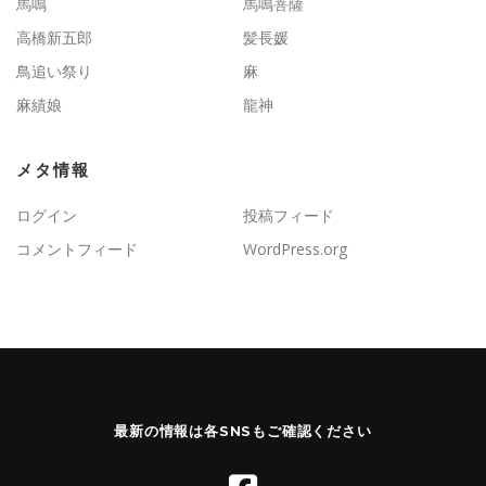
馬鳴
馬鳴菩薩
高橋新五郎
髪長媛
鳥追い祭り
麻
麻績娘
龍神
メタ情報
ログイン
投稿フィード
コメントフィード
WordPress.org
最新の情報は各SNSもご確認ください