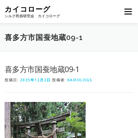
コ
カイコローグ
ン
メニュー
テ
シルク民俗研究会 カイコローグ
ン
ツ
へ
カイコローグの歩み
資料館図書
歳時記
喜多方市国蚕地蔵09-1
ス
キ
ッ
プ
県別事例
ブログ
お問い合わせ
喜多方市国蚕地蔵09-1
投稿日:
2025年12月2日
投稿者:
KAIKOLOGS