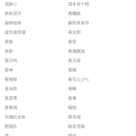
花飾り
茂木長十郎
荼枳尼天
萬機姫
薬師如来
蘇民将来符
虚空蔵菩薩
蚕太郎
蚕姫
蚕室
蚕影
蚕施餓鬼
蚕日待
蚕玉様
蚕神
蚕種
蚕種祭
蚕箔えびら
蚕糸祭
蚕蛾
蚕霊尊
蚕養
蚕養国
蟻除
衣織比女命
製糸場
西陵氏
観音菩薩
講
護符