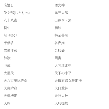
倍返し
倭文神
倭文部(しとりべ)
元三大師
八十八夜
出稼ぎ・漆
初午
初絵
削り掛け
勢至菩薩
半僧坊
各夜姫
吉備津彦
呉服媛
和讃
図書
地蔵
大宜津比売
大黒天
天下の糸平
天八百萬比咩命
天御衣織女稚姫神
天御鉾命
天日鷲神
天棚機姫
天照大神
天狗
天羽槌雄