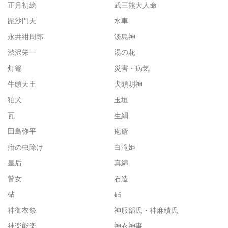
正月初絵
武三熊大人命
毘沙門天
水車
永井紺周郎
淡島神
渋沢栄一
湯の花
灯篭
災害・病気
牛頭天王
犬頭明神
狛犬
玉垣
瓦
生絹
田島弥平
疱瘡
疳の虫除け
白滝姫
皇后
真綿
瞽女
石造
砧
砧
神御衣祭
神服部氏・神麻績氏
神楽能楽
神衣神事