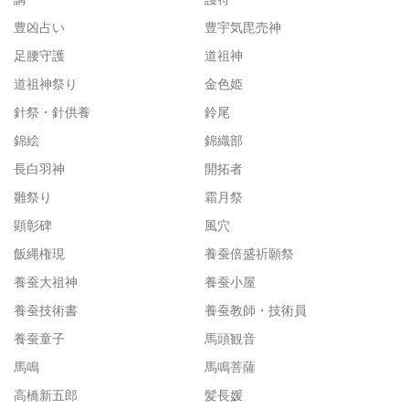
豊凶占い
豊宇気毘売神
足腰守護
道祖神
道祖神祭り
金色姫
針祭・針供養
鈴尾
錦絵
錦織部
長白羽神
開拓者
雛祭り
霜月祭
顕彰碑
風穴
飯縄権現
養蚕倍盛祈願祭
養蚕大祖神
養蚕小屋
養蚕技術書
養蚕教師・技術員
養蚕童子
馬頭観音
馬鳴
馬鳴菩薩
高橋新五郎
髪長媛