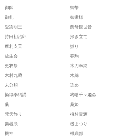
御師
御幣
御札
御鍬様
愛染明王
慈母観世音
持田初治郎
掃き立て
摩利支天
撚り
放生会
春駒
更衣祭
木刀奉納
木村九蔵
木綿
未分類
染め
染織奉納講
栲幡千々姫命
桑
桑姫
梵天飾り
植村貴渡
楽器糸
機まつり
機神
機織部