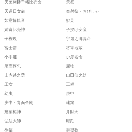
天萬栲幡千幡比売命
天蚕
天道日女命
奉射祭・おびしゃ
如意輪観音
妙見
姉倉比売神
子授け安産
子権現
宇迦之御魂命
富士講
将軍地蔵
小手姫
少彦名命
尾髙惇忠
履物
山内甚之丞
山田仙之助
工女
工程
幼虫
庚申
庚申・青面金剛
建築
建葉槌神
弁財天
弘法大師
彫刻
徐福
御嶽教