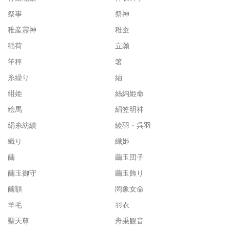
祭事
祭神
稚産霊神
稚蚕
稲荷
立願
竿秤
箸
糸繰り
紬
紺姫
絲絇姫命
絵馬
絹笠明神
絹糸紡績
綾羽・呉羽
織り
織姫
繭
繭玉団子
繭玉御守
繭玉飾り
繭額
罔象女命
羊毛
羽衣
聖天尊
舟乗観音