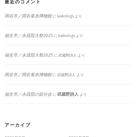
最近のコメント
岡谷市／岡谷蚕糸博物館
に
kaikologs
より
福生市／永昌院大祭2025
に
kaikologs
より
福生市／永昌院大祭2025
に
武蔵野詩人
より
岡谷市／岡谷蚕糸博物館
に
武蔵野詩人
より
福生市／永昌院の節分会
武蔵野詩人
に
より
アーカイブ