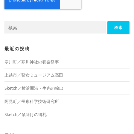
検
索:
最近の投稿
寒川町／寒川神社の養蚕祭事
上越市／瞽女ミュージアム高田
Sketch／横浜開港・生糸の輸出
阿見町／蚕糸科学技術研究所
Sketch／鼠除けの御札