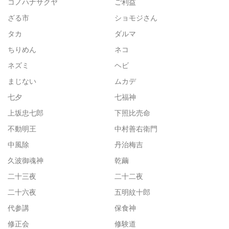
コノハナサクヤ
ご利益
ざる市
ショモジさん
タカ
ダルマ
ちりめん
ネコ
ネズミ
ヘビ
まじない
ムカデ
七夕
七福神
上坂忠七郎
下照比売命
不動明王
中村善右衛門
中風除
丹治梅吉
久波御魂神
乾繭
二十三夜
二十二夜
二十六夜
五明紋十郎
代参講
保食神
修正会
修験道