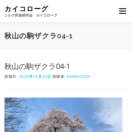
コ
カイコローグ
ン
メニュー
テ
シルク民俗研究会 カイコローグ
ン
ツ
へ
カイコローグの歩み
資料館図書
歳時記
秋山の駒ザクラ04-1
ス
キ
ッ
プ
県別事例
ブログ
お問い合わせ
秋山の駒ザクラ04-1
投稿日:
2025年10月24日
投稿者:
KAIKOLOGS