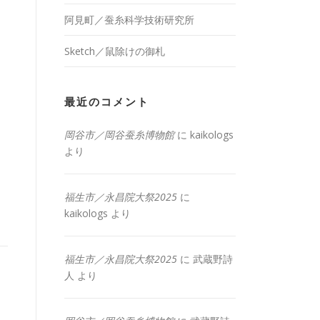
阿見町／蚕糸科学技術研究所
Sketch／鼠除けの御札
最近のコメント
岡谷市／岡谷蚕糸博物館
に
kaikologs
より
福生市／永昌院大祭2025
に
kaikologs
より
福生市／永昌院大祭2025
に
武蔵野詩
人
より