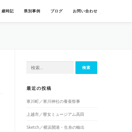
歳時記
県別事例
ブログ
お問い合わせ
検
索:
最近の投稿
寒川町／寒川神社の養蚕祭事
上越市／瞽女ミュージアム高田
Sketch／横浜開港・生糸の輸出