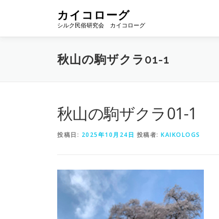
コ
カイコローグ
ン
シルク民俗研究会 カイコローグ
テ
ン
ツ
秋山の駒ザクラ01-1
へ
ス
キ
ッ
プ
秋山の駒ザクラ01-1
投稿日:
2025年10月24日
投稿者:
KAIKOLOGS