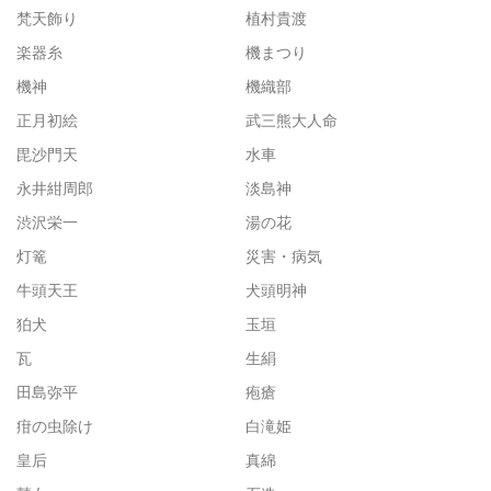
梵天飾り
植村貴渡
楽器糸
機まつり
機神
機織部
正月初絵
武三熊大人命
毘沙門天
水車
永井紺周郎
淡島神
渋沢栄一
湯の花
灯篭
災害・病気
牛頭天王
犬頭明神
狛犬
玉垣
瓦
生絹
田島弥平
疱瘡
疳の虫除け
白滝姫
皇后
真綿