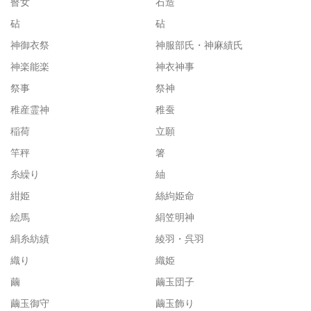
瞽女
石造
砧
砧
神御衣祭
神服部氏・神麻績氏
神楽能楽
神衣神事
祭事
祭神
稚産霊神
稚蚕
稲荷
立願
竿秤
箸
糸繰り
紬
紺姫
絲絇姫命
絵馬
絹笠明神
絹糸紡績
綾羽・呉羽
織り
織姫
繭
繭玉団子
繭玉御守
繭玉飾り