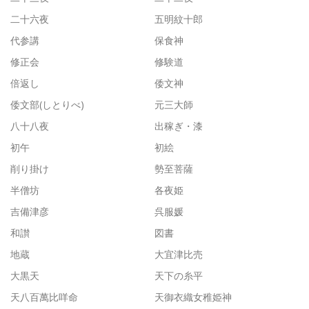
二十六夜
五明紋十郎
代参講
保食神
修正会
修験道
倍返し
倭文神
倭文部(しとりべ)
元三大師
八十八夜
出稼ぎ・漆
初午
初絵
削り掛け
勢至菩薩
半僧坊
各夜姫
吉備津彦
呉服媛
和讃
図書
地蔵
大宜津比売
大黒天
天下の糸平
天八百萬比咩命
天御衣織女稚姫神