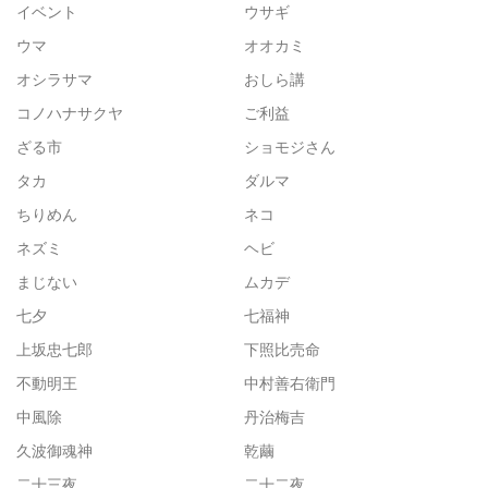
イベント
ウサギ
ウマ
オオカミ
オシラサマ
おしら講
コノハナサクヤ
ご利益
ざる市
ショモジさん
タカ
ダルマ
ちりめん
ネコ
ネズミ
ヘビ
まじない
ムカデ
七夕
七福神
上坂忠七郎
下照比売命
不動明王
中村善右衛門
中風除
丹治梅吉
久波御魂神
乾繭
二十三夜
二十二夜