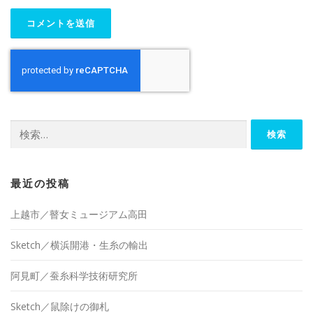
検
索:
最近の投稿
上越市／瞽女ミュージアム高田
Sketch／横浜開港・生糸の輸出
阿見町／蚕糸科学技術研究所
Sketch／鼠除けの御札