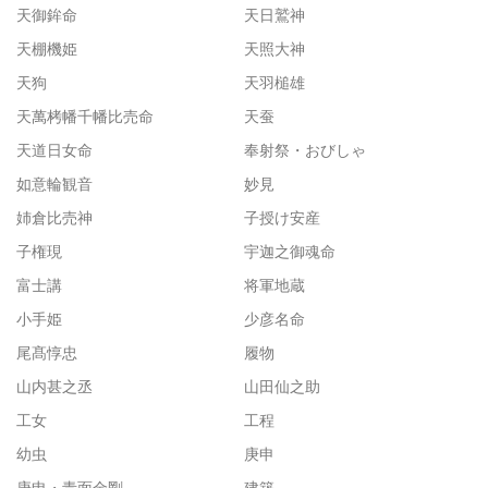
天御鉾命
天日鷲神
天棚機姫
天照大神
天狗
天羽槌雄
天萬栲幡千幡比売命
天蚕
天道日女命
奉射祭・おびしゃ
如意輪観音
妙見
姉倉比売神
子授け安産
子権現
宇迦之御魂命
富士講
将軍地蔵
小手姫
少彦名命
尾髙惇忠
履物
山内甚之丞
山田仙之助
工女
工程
幼虫
庚申
庚申・青面金剛
建築