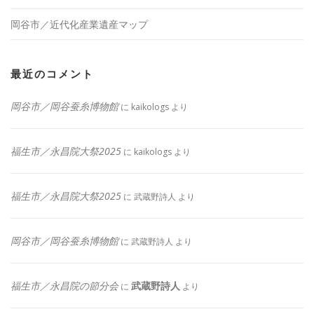
岡谷市／近代化産業遺産マップ
最近のコメント
岡谷市／岡谷蚕糸博物館
に
kaikologs
より
福生市／永昌院大祭2025
に
kaikologs
より
福生市／永昌院大祭2025
に
武蔵野詩人
より
岡谷市／岡谷蚕糸博物館
に
武蔵野詩人
より
福生市／永昌院の節分会
武蔵野詩人
に
より