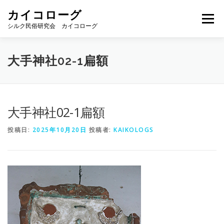
コ
カイコローグ
ン
メニュー
テ
シルク民俗研究会 カイコローグ
ン
ツ
へ
カイコローグの歩み
資料館図書
歳時記
大手神社02-1扁額
ス
キ
ッ
プ
県別事例
ブログ
お問い合わせ
大手神社02-1扁額
投稿日:
2025年10月20日
投稿者:
KAIKOLOGS