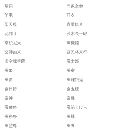
繭額
罔象女命
羊毛
羽衣
聖天尊
舟乗観音
花飾り
茂木長十郎
荼枳尼天
萬機姫
薬師如来
蘇民将来符
虚空蔵菩薩
蚕太郎
蚕姫
蚕室
蚕影
蚕施餓鬼
蚕日待
蚕玉様
蚕神
蚕種
蚕種祭
蚕箔えびら
蚕糸祭
蚕蛾
蚕霊尊
蚕養