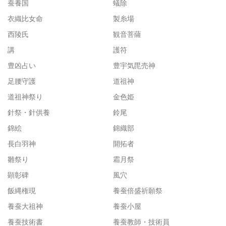
蚕養国
蟻除
衣織比女命
製糸場
西陵氏
観音菩薩
講
護符
豊凶占い
豊宇気毘売神
足腰守護
道祖神
道祖神祭り
金色姫
針祭・針供養
鈴尾
錦絵
錦織部
長白羽神
開拓者
雛祭り
霜月祭
顕彰碑
風穴
飯縄権現
養蚕倍盛祈願祭
養蚕大祖神
養蚕小屋
養蚕技術書
養蚕教師・技術員