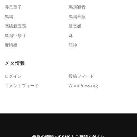
養蚕童子
馬頭観音
馬鳴
馬鳴菩薩
高橋新五郎
髪長媛
鳥追い祭り
麻
麻績娘
龍神
メタ情報
ログイン
投稿フィード
コメントフィード
WordPress.org
最新の情報は各SNSもご確認ください