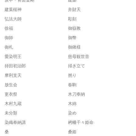
建葉槌神
弁財天
弘法大師
彫刻
徐福
御嶽教
御師
御幣
御札
御鍬様
愛染明王
慈母観世音
持田初治郎
掃き立て
摩利支天
撚り
放生会
春駒
更衣祭
木刀奉納
木村九蔵
木綿
未分類
染め
染織奉納講
栲幡千々姫命
桑
桑姫